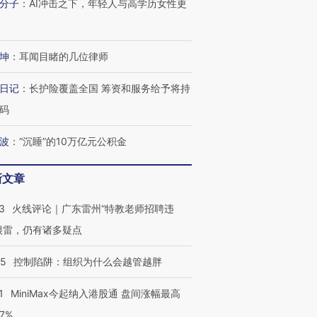
分子
：
AI冲击之下，年轻人与高学历女性更
进第四届链博
【商旅对话】华住集团
技“链”接产
【特别呈现】寻找100种
CFO：不靠规模取胜，华
【特别呈
有意思的生活方式·第三对
住三大增长引擎是什么？
有意思的
坤
：
耳闻目睹的几位律师
日记
：
长护险覆盖全国 筹资和服务给予将持
码
波
：
“沉睡”的10万亿元公积金
新文章
3
火线评论｜广东雷州“特教老师招聘违
很雷，仍有诸多疑点
05
控制陷阱：组织为什么会越管越胖
1
MiniMax今起纳入港股通 盘间涨幅最高
77%