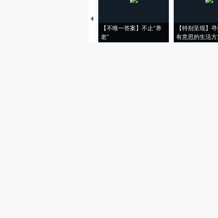
【不唯一答案】不止“养
【特别呈现】寻
老”
有意思的生活方