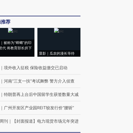
辑推荐
｜被称为“蟑螂”的印
世代 将教育部长拱下
显影｜瓜农的漫长等待
｜
境外收入征税 保险收益缴交已启动
｜
河南“三支一扶”考试舞弊 警方介入侦查
｜
特朗普再上台后中国留学生获签数量大减
｜
广州开发区产业园REIT较发行价“腰斩”
周刊
｜
【封面报道】电力现货市场元年突进