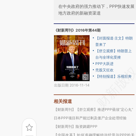
在中央政府的强力推动下，PPP快速发展
地方政府的新融资渠道
《财新周刊》2016年第44期
【封面报道·主文】特朗
普来了
【舒立观察】特朗普上
台与全球化受挫
PPP大跃进
壳股又狂欢
【特别报道】乐视狂奔
出版日期 2016-11-14
相关报道
【财新周刊】【舒立观察】推进PPP亟须“定心丸”
日本PPP项目和产能过剩及僵尸企业处理经验
【财新周刊】险资踌躇PPP
【中国改革】如何准确理解特许经营与PPP的关