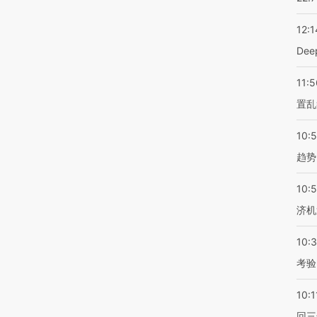
12:1
De
11:5
置乱
10:
趋势
10:
济机
10:
考验
10:1
回三