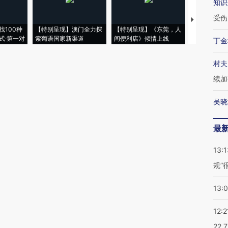
知识
受伤
【推广】走
找100种
【特别呈现】澳门全力探
【特别呈现】《东莞，人
会，让数智科
式·第一对
索葡语国家新渠道
间便利店》倾情上线
业
丁金
村夫
续加
吴晓
最
13:1
规”
13:
12:2
22.