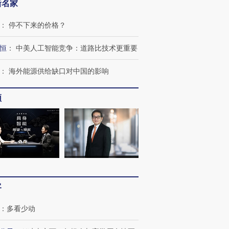
新名家
：
停不下来的价格？
恒
：
中美人工智能竞争：道路比技术更重要
：
海外能源供给缺口对中国的影响
频
跨国走私7万
视线｜HY
检体内含3种
泽连斯基密集出访美英 索
秘鲁纳斯卡观光飞机坠毁
术：是什
客
要防空导弹“救急”
13人遇难
心“花钱找
：
多看少动