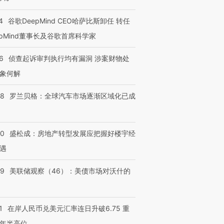
4
谷歌DeepMind CEO哈萨比斯卸任 转任
epMind董事长及谷歌首席科学家
6
侦查起诉审判执行均有漏洞 涉案财物处
象何解
58
罗兰贝格：全球汽车市场逐渐区域化已成
50
盛松成：房地产转型发展应把握好楼宇经
遇
39
美联储观察（46）：美债市场对沃什的
1
在岸人民币兑美元汇率连日升破6.75 重
年半高位