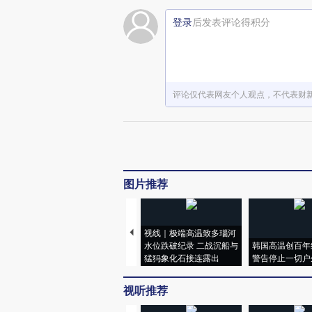
登录
后发表评论得积分
评论仅代表网友个人观点，不代表财
图片推荐
视线｜极端高温致多瑙河
水位跌破纪录 二战沉船与
韩国高温创百年
猛犸象化石接连露出
警告停止一切户
视听推荐