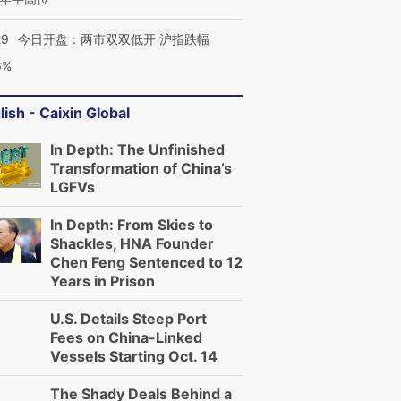
29
今日开盘：两市双双低开 沪指跌幅
6%
lish - Caixin Global
In Depth: The Unfinished
Transformation of China’s
LGFVs
In Depth: From Skies to
Shackles, HNA Founder
Chen Feng Sentenced to 12
Years in Prison
U.S. Details Steep Port
Fees on China-Linked
Vessels Starting Oct. 14
The Shady Deals Behind a