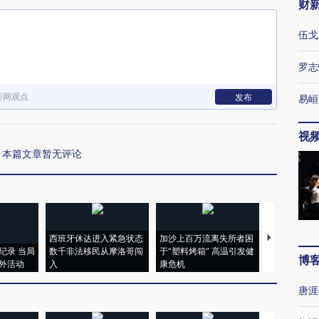
财
伍戈
罗志
新网观点
发布
易峘
视
本篇文章暂无评论
西班牙休达进入紧急状态
加沙上百万流离失所者困
马航飞行员
纪录 当局
数千非法移民从摩洛哥闯
于“塑料烤箱” 高温引发健
粒摇头丸 尿
博
外活动
入
康危机
毒品
唐涯