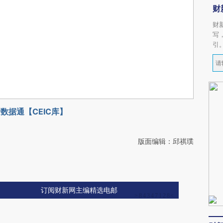
财
财
写
引
数据通【CEIC库】
版面编辑：邱祺璞
订阅财新网主编精选电邮