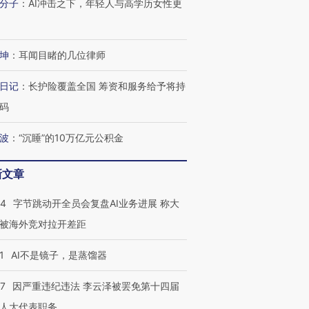
分子
：
AI冲击之下，年轻人与高学历女性更
坤
：
耳闻目睹的几位律师
日记
：
长护险覆盖全国 筹资和服务给予将持
码
波
：
“沉睡”的10万亿元公积金
跨国走私7万
视线｜被称为“蟑螂”的印
视线｜“入侵”还是“人道危
检体内含3种
度Z世代 用街头抗争将教
机”？难民潮撕裂西班牙
秘鲁纳斯
新文章
育部长拱下台
飞地休达
13人遇难
44
字节跳动开全员会复盘AI业务进展 称大
被海外竞对拉开差距
进第四届链博
【商旅对话】华住集团
1
AI不是镜子，是蒸馏器
技“链”接产
【特别呈现】寻找100种
CFO：不靠规模取胜，华
【特别呈
有意思的生活方式·第三对
住三大增长引擎是什么？
有意思的
07
因严重违纪违法 李云泽被罢免第十四届
人大代表职务