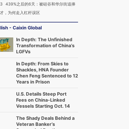
53
439%之后的6天：被硅谷和华尔街追捧
才，为何走入杠杆误区
lish - Caixin Global
In Depth: The Unfinished
Transformation of China’s
LGFVs
In Depth: From Skies to
Shackles, HNA Founder
Chen Feng Sentenced to 12
Years in Prison
U.S. Details Steep Port
Fees on China-Linked
Vessels Starting Oct. 14
The Shady Deals Behind a
Veteran Banker’s