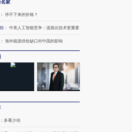
新名家
：
停不下来的价格？
恒
：
中美人工智能竞争：道路比技术更重要
：
海外能源供给缺口对中国的影响
频
客
：
多看少动