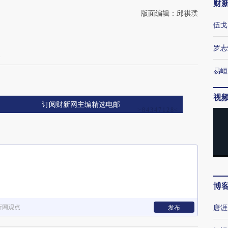
财
版面编辑：邱祺璞
伍戈
罗志
幕
易峘
视
订阅财新网主编精选电邮
博
新网观点
唐涯
发布