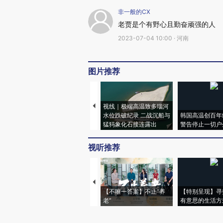
非一般的CX
老贾是个有野心且勤奋顽强的人
2023-07-04 10:00 · 河南
图片推荐
视线｜极端高温致多瑙河
水位跌破纪录 二战沉船与
韩国高温创百年
猛犸象化石接连露出
警告停止一切户
视听推荐
【不唯一答案】不止“养
【特别呈现】寻
老”
有意思的生活方