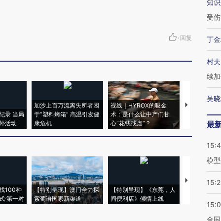
知识
受伤
·
回复
丁金
村夫
续加
吴晓
加沙上百万流离失所者困
视线｜HYROX的吸金
马航飞行员
纪录 当局
于“塑料烤箱” 高温引发健
术：是什么让中产们甘
粒摇头丸 尿
外活动
康危机
心“花钱找虐”？
毒品
最
15:
模型
【推广】走
15:2
找100种
【特别呈现】澳门全力探
【特别呈现】《东莞，人
会，让数智科
式·第一对
索葡语国家新渠道
间便利店》倾情上线
业
15:
全国