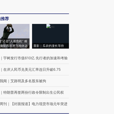
辑推荐
侵”还是“人道危机” 难
撕裂西班牙飞地休达
显影｜瓜农的漫长等待
｜
宇树发行市值610亿 先行者的加速和考验
｜
在岸人民币兑美元汇率连日升破6.75
我闻
｜
艾路明及多名股东被拘
｜
特朗普再签两份行政令限制出生公民权
周刊
｜
【封面报道】电力现货市场元年突进