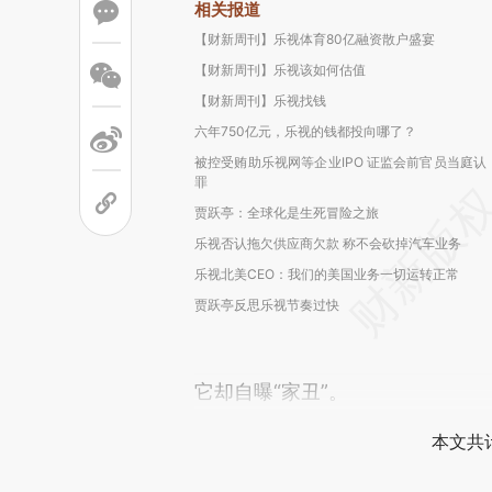
相关报道
【财新周刊】乐视体育80亿融资散户盛宴
【财新周刊】乐视该如何估值
【财新周刊】乐视找钱
六年750亿元，乐视的钱都投向哪了？
被控受贿助乐视网等企业IPO 证监会前官员当庭认
罪
贾跃亭：全球化是生死冒险之旅
乐视否认拖欠供应商欠款 称不会砍掉汽车业务
乐视北美CEO：我们的美国业务一切运转正常
贾跃亭反思乐视节奏过快
它却自曝“家丑”。
本文共计