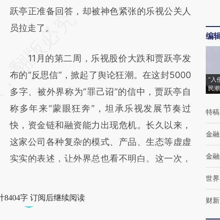
跃亭正准备回答，却被神色紧张的乐视公关人
员拉走了。
编
11月的第二周，乐视股价大跌和贾跃亭发
布的“反思信”，掀起了舆论狂潮。在这封5000
“入
民潮
多字、被外界称为“罪己诏”的信中，贾跃亭自
称多年来“蒙眼狂奔”，坦承乐视发展节奏过
特稿
快，资金链和融资能力出现危机。长久以来，
金融
这家公司各种复杂的模式、产品、生态等虚虚
金融
实实的表述，让外界总也看不明白。这一次，
世界
8404字 订阅后继续阅读
财新