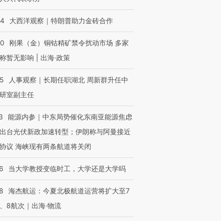
44
大西洋观察｜特朗普助力金砖合作
40
刚果（金）铜钴精矿禁令扰动市场 多家
称暂无影响 | 出海·政策
25
人事观察｜长期任职湖北 周新群升任中
研室副主任
3
能源内参｜中东局势催化东南亚能源焦虑
出台光伏新政加速转型；伊朗称与阿曼接近
协议 海峡现有两条航道将关闭
6
当大学教授变临时工，大学还是大学吗
8
海杰航运：今夏北极航道运营将扩大至7
、8航次｜出海·物流