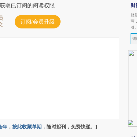
财
获取已订阅的阅读权限
财
员
订阅/会员升级
写
文
引
全年
，
按此收藏单期
，随时起刊，免费快递。]