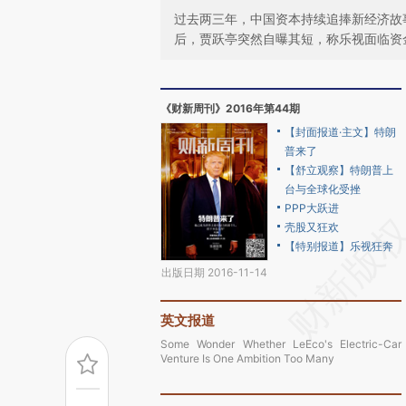
过去两三年，中国资本持续追捧新经济故
后，贾跃亭突然自曝其短，称乐视面临资
《财新周刊》2016年第44期
【封面报道·主文】特朗
普来了
【舒立观察】特朗普上
台与全球化受挫
PPP大跃进
壳股又狂欢
【特别报道】乐视狂奔
出版日期 2016-11-14
英文报道
Some Wonder Whether LeEco's Electric-Car
Venture Is One Ambition Too Many