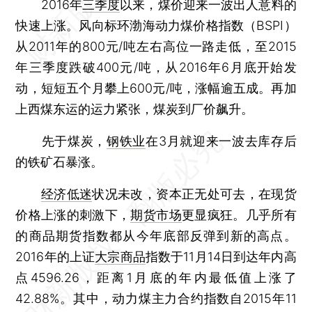
2016年
三季度
以来，煤价迎来一波出人意料的
快速上涨。风向标环渤海动力煤价格指数（BSPI）
从2011年的800元/吨左右高位一路走低，至2015
年三季度跌破400元/吨，从2016年6月底开始发
动，短短五个月攀上600元/吨，涨幅逾五成。再加
上西煤东运的运力紧张，煤炭到厂价飙升。
先于煤炭，
钢铁业
在3月就迎来一波去库存后
的铁矿石暴涨。
经济低迷
状况未改，资本正无处可去，在现货
价格上涨的刺激下，
期货市场
更显疯狂。几乎所有
的商品期货指数都从今年底部反弹到新的高点。
2016年的上证
大宗商品
指数于11月14日到达年内高
点4596.26，距离1月底的年内最低值上涨了
42.88%。其中，动力煤主力合约指数自2015年11