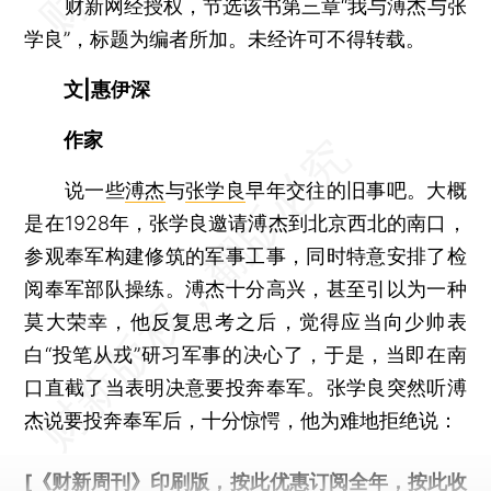
财新网经授权，节选该书第三章“我与溥杰与张
学良”，标题为编者所加。未经许可不得转载。
文|惠伊深
作家
说一些
溥杰
与
张学良
早年交往的旧事吧。大概
是在1928年，张学良邀请溥杰到北京西北的南口，
参观奉军构建修筑的军事工事，同时特意安排了检
阅奉军部队操练。溥杰十分高兴，甚至引以为一种
莫大荣幸，他反复思考之后，觉得应当向少帅表
白“投笔从戎”研习军事的决心了，于是，当即在南
口直截了当表明决意要投奔奉军。张学良突然听溥
杰说要投奔奉军后，十分惊愕，他为难地拒绝说：
[《财新周刊》印刷版，
按此优惠订阅全年
，
按此收