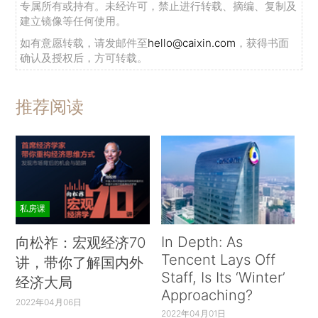
专属所有或持有。未经许可，禁止进行转载、摘编、复制及
建立镜像等任何使用。
如有意愿转载，请发邮件至
hello@caixin.com
，获得书面
确认及授权后，方可转载。
推荐阅读
私房课
In Depth: As
向松祚：宏观经济70
Tencent Lays Off
讲，带你了解国内外
Staff, Is Its ‘Winter’
经济大局
Approaching?
2022年04月06日
2022年04月01日