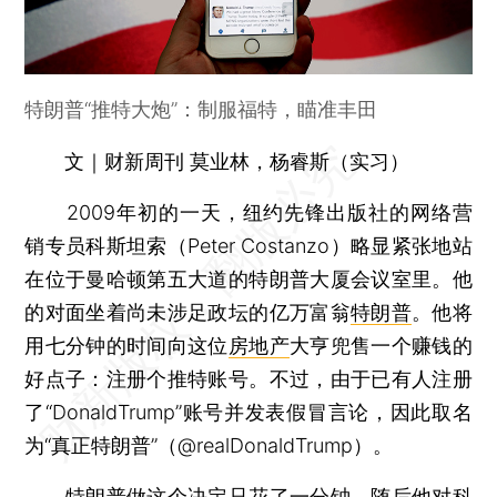
特朗普“推特大炮”：制服福特，瞄准丰田
文｜财新周刊 莫业林，杨睿斯（实习）
2009年初的一天，纽约先锋出版社的网络营
销专员科斯坦索（Peter Costanzo）略显紧张地站
在位于曼哈顿第五大道的特朗普大厦会议室里。他
的对面坐着尚未涉足政坛的亿万富翁
特朗普
。他将
用七分钟的时间向这位
房地产
大亨兜售一个赚钱的
好点子：注册个推特账号。不过，由于已有人注册
了“DonaldTrump”账号并发表假冒言论，因此取名
为“真正特朗普”（@realDonaldTrump）。
特朗普做这个决定只花了一分钟，随后他对
科