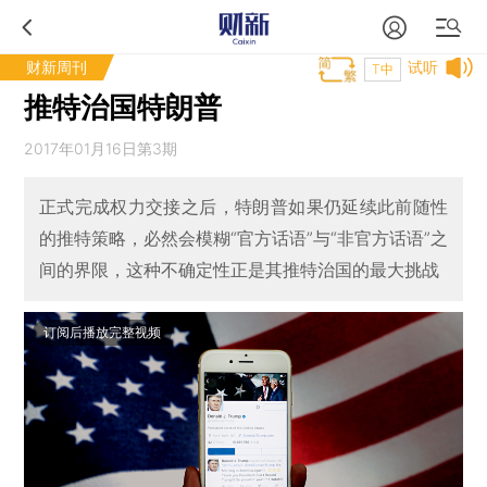
财新周刊
试听
T中
推特治国特朗普
2017年01月16日第3期
正式完成权力交接之后，特朗普如果仍延续此前随性
的推特策略，必然会模糊“官方话语”与“非官方话语”之
间的界限，这种不确定性正是其推特治国的最大挑战
订阅后播放完整视频