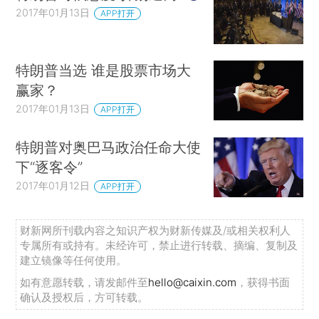
2017年01月13日
APP打开
特朗普当选 谁是股票市场大
赢家？
2017年01月13日
APP打开
特朗普对奥巴马政治任命大使
下“逐客令”
2017年01月12日
APP打开
财新网所刊载内容之知识产权为财新传媒及/或相关权利人
专属所有或持有。未经许可，禁止进行转载、摘编、复制及
建立镜像等任何使用。
如有意愿转载，请发邮件至
hello@caixin.com
，获得书面
确认及授权后，方可转载。