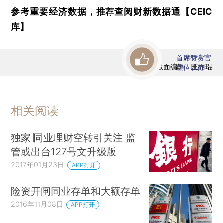
参考重要经济数据，推荐查阅
财新数据通【CEIC
库】
首席赞赏官
版面编辑：王丽琨
虚位以待
相关阅读
独家∣同业理财空转引关注 监
管或出台127号文升级版
2017年01月23日
APP打开
险资开闸同业存单和大额存单
2016年11月08日
APP打开