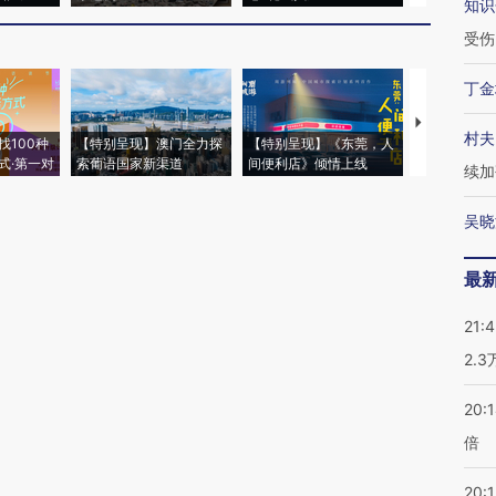
知识
受伤
丁金
【推广】走
村夫
找100种
【特别呈现】澳门全力探
【特别呈现】《东莞，人
会，让数智科
式·第一对
索葡语国家新渠道
间便利店》倾情上线
业
续加
吴晓
最
21:
2.
20:
倍
20:1