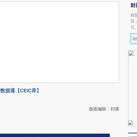
财
财
写
引
数据通【CEIC库】
版面编辑：刘潇