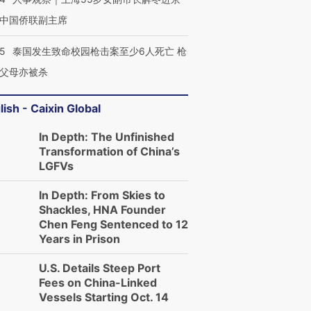
中国侨联副主席
45
泰国发生致命校园枪击案至少6人死亡 枪
父母亦被杀
lish - Caixin Global
In Depth: The Unfinished
Transformation of China’s
LGFVs
In Depth: From Skies to
Shackles, HNA Founder
Chen Feng Sentenced to 12
Years in Prison
U.S. Details Steep Port
Fees on China-Linked
Vessels Starting Oct. 14