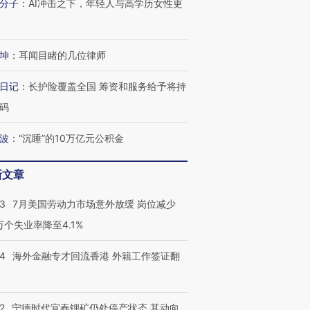
分子
：
AI冲击之下，年轻人与高学历女性更
坤
：
耳闻目睹的几位律师
进第四届链博
【商旅对话】华住集团
日记
：
长护险覆盖全国 筹资和服务给予将持
技“链”接产
【特别呈现】寻找100种
CFO：不靠规模取胜，华
【特别呈
有意思的生活方式·第三对
住三大增长引擎是什么？
有意思的
码
波
：
“沉睡”的10万亿元公积金
新文章
43
7月美国劳动力市场意外放缓 岗位减少
3万个失业率降至4.1%
14
海外金融专才回流香港 外籍工作签证翻
2
宁德时代宜春锂矿仍处停产状态 其动向