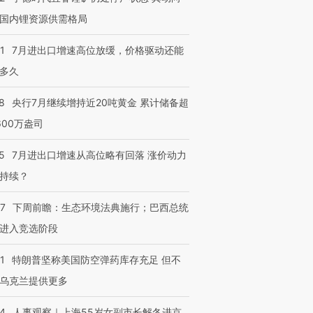
国内锂资源供需格局
1
7月进出口增速高位放缓，价格驱动还能
多久
8
央行7月继续增持近20吨黄金 累计储备超
600万盎司
5
7月进出口增速从高位略有回落 涨价动力
持续？
07
下周前瞻：生态环境法典施行；巴西总统
进入竞选阶段
1
特朗普坚称美国防空弹药库存充足 但不
乌克兰提供更多
24
人事观察｜上海55岁女副市长解冬进京