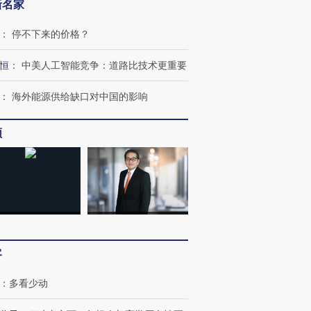
新名家
：
停不下来的价格？
恒
：
中美人工智能竞争：道路比技术更重要
：
海外能源供给缺口对中国的影响
频
客
跨国走私7万
：
多看少动
视线｜被称为“蟑螂”的印
视线｜“入侵”还是“人道危
检体内含3种
度Z世代 用街头抗争将教
机”？难民潮撕裂西班牙
秘鲁纳斯
育部长拱下台
飞地休达
13人遇难