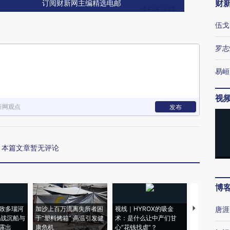
财
订阅财新网主编精选电邮
伍戈
罗志
易峘
视
新网观点
发布
本篇文章暂无评论
博
致多瑙河
加沙上百万流离失所者困
视线｜HYROX的吸金
马航飞行员
唐涯
二战沉船与
于“塑料烤箱” 高温引发健
术：是什么让中产们甘
粒摇头丸 尿
露出
康危机
心“花钱找虐”？
毒品