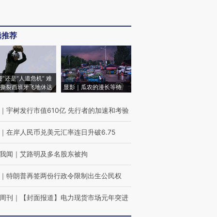
辑推荐
侵”还是“人道危机” 难
撕裂西班牙飞地休达
显影｜瓜农的漫长等待
｜
宇树发行市值610亿 先行者的加速和考验
｜
在岸人民币兑美元汇率连日升破6.75
我闻
｜
艾路明及多名股东被拘
｜
特朗普再签两份行政令限制出生公民权
周刊
｜
【封面报道】电力现货市场元年突进