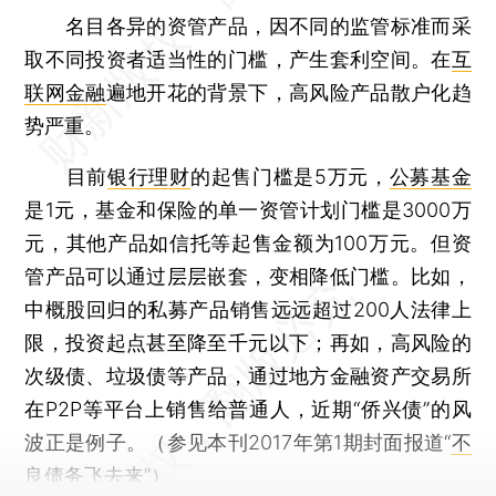
名目各异的资管产品，因不同的监管标准而采
取不同投资者适当性的门槛，产生套利空间。在
互
联网金融
遍地开花的背景下，高风险产品散户化趋
势严重。
目前
银行理财
的起售门槛是5万元，
公募基金
是1元，基金和保险的单一资管计划门槛是3000万
元，其他产品如信托等起售金额为100万元。但资
管产品可以通过层层嵌套，变相降低门槛。比如，
中概股回归的私募产品销售远远超过200人法律上
限，投资起点甚至降至千元以下；再如，高风险的
次级债、垃圾债等产品，通过地方金融资产交易所
在P2P等平台上销售给普通人，近期“侨兴债”的风
波正是例子。（参见本刊2017年第1期封面报道“
不
良债务飞去来
”）