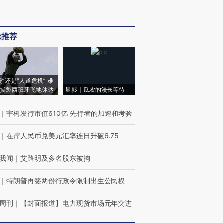
辑推荐
侵”还是“人道危机” 难
撕裂西班牙飞地休达
显影｜瓜农的漫长等待
｜
宇树发行市值610亿 先行者的加速和考验
｜
在岸人民币兑美元汇率连日升破6.75
我闻
｜
艾路明及多名股东被拘
｜
特朗普再签两份行政令限制出生公民权
周刊
｜
【封面报道】电力现货市场元年突进