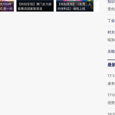
知识
找100种
【特别呈现】澳门全力探
【特别呈现】《东莞，人
会，让数智科
式·第一对
索葡语国家新渠道
间便利店》倾情上线
业
受伤
丁金
村夫
续加
吴晓
最
17:1
速有
17:
优势
16: