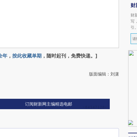
财
财
写
引
全年
，
按此收藏单期
，随时起刊，免费快递。]
版面编辑：刘潇
订阅财新网主编精选电邮