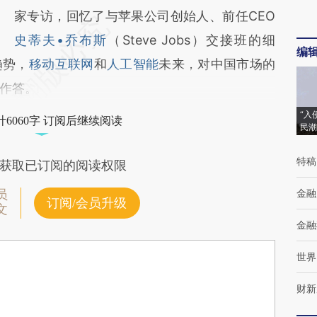
家专访，回忆了与苹果公司创始人、前任CEO
史蒂夫•乔布斯
（Steve Jobs）交接班的细
编
趋势，
移动互联网
和
人工智能
未来，对中国市场的
作答。
“入
6060字 订阅后继续阅读
民潮
特稿
获取已订阅的阅读权限
金融
员
订阅/会员升级
文
金融
世界
财新