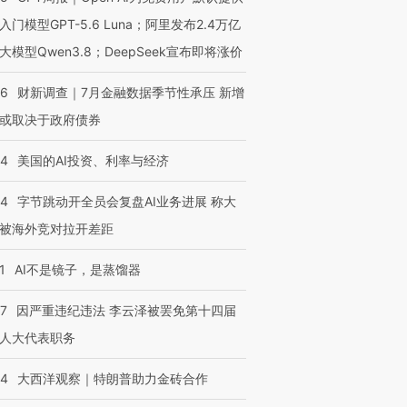
入门模型GPT-5.6 Luna；阿里发布2.4万亿
大模型Qwen3.8；DeepSeek宣布即将涨价
46
财新调查｜7月金融数据季节性承压 新增
或取决于政府债券
44
美国的AI投资、利率与经济
44
字节跳动开全员会复盘AI业务进展 称大
被海外竞对拉开差距
1
AI不是镜子，是蒸馏器
07
因严重违纪违法 李云泽被罢免第十四届
人大代表职务
44
大西洋观察｜特朗普助力金砖合作