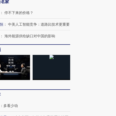
新名家
：
停不下来的价格？
恒
：
中美人工智能竞争：道路比技术更重要
：
海外能源供给缺口对中国的影响
频
跨国走私7万
视线｜被称为“蟑螂”的印
视线｜“入侵”还是“人道危
检体内含3种
度Z世代 用街头抗争将教
机”？难民潮撕裂西班牙
秘鲁纳斯
育部长拱下台
飞地休达
13人遇难
客
：
多看少动
进第四届链博
【商旅对话】华住集团