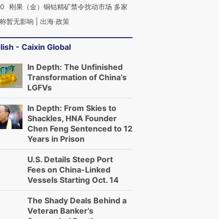
40
刚果（金）铜钴精矿禁令扰动市场 多家
称暂无影响 | 出海·政策
lish - Caixin Global
In Depth: The Unfinished
Transformation of China’s
LGFVs
In Depth: From Skies to
Shackles, HNA Founder
Chen Feng Sentenced to 12
Years in Prison
U.S. Details Steep Port
Fees on China-Linked
Vessels Starting Oct. 14
The Shady Deals Behind a
Veteran Banker’s