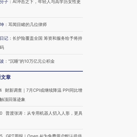
分子
：
AI冲击之下，年轻人与高学历女性更
技“链”接产
【特别呈现】寻找100种
CFO：不靠规模取胜，华
【特别呈
有意思的生活方式·第三对
住三大增长引擎是什么？
有意思的
坤
：
耳闻目睹的几位律师
日记
：
长护险覆盖全国 筹资和服务给予将持
码
波
：
“沉睡”的10万亿元公积金
新文章
4
财新调查｜7月CPI或继续降温 PPI同比增
触顶回落迹象
00
普渡张涛：从专用机器人切入人形，更具
55
GPT周报｜Open AI为免费用户默认提供