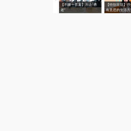
【不唯一答案】不止“养
【特别呈现】寻
老”
有意思的生活方