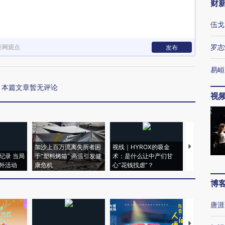
财
伍戈
罗志
新网观点
发布
易峘
本篇文章暂无评论
视
加沙上百万流离失所者困
视线｜HYROX的吸金
马航飞行员
纪录 当局
于“塑料烤箱” 高温引发健
术：是什么让中产们甘
粒摇头丸 尿
外活动
康危机
心“花钱找虐”？
毒品
博
唐涯
【推广】走