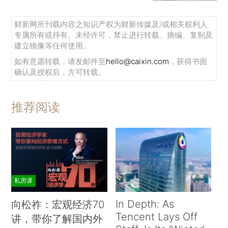
财新网所刊载内容之知识产权为财新传媒及/或相关权利人
专属所有或持有。未经许可，禁止进行转载、摘编、复制及
建立镜像等任何使用。
如有意愿转载，请发邮件至
hello@caixin.com
，获得书面
确认及授权后，方可转载。
推荐阅读
私房课
In Depth: As
向松祚：宏观经济70
Tencent Lays Off
讲，带你了解国内外