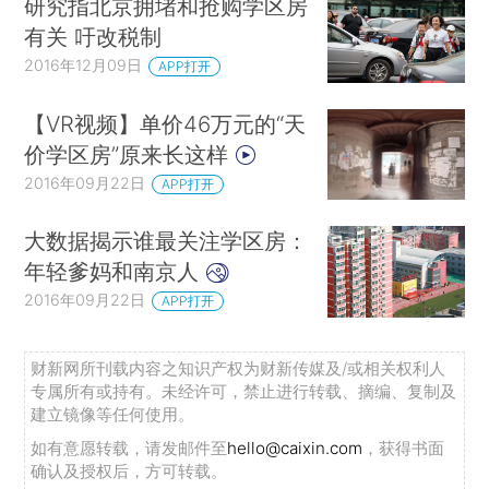
研究指北京拥堵和抢购学区房
有关 吁改税制
2016年12月09日
APP打开
【VR视频】单价46万元的“天
价学区房”原来长这样
2016年09月22日
APP打开
大数据揭示谁最关注学区房：
年轻爹妈和南京人
2016年09月22日
APP打开
财新网所刊载内容之知识产权为财新传媒及/或相关权利人
专属所有或持有。未经许可，禁止进行转载、摘编、复制及
建立镜像等任何使用。
如有意愿转载，请发邮件至
hello@caixin.com
，获得书面
确认及授权后，方可转载。