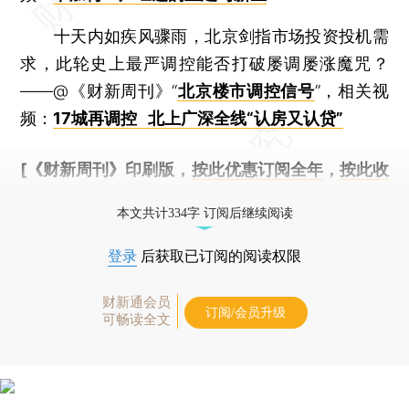
十天内如疾风骤雨，北京剑指市场投资投机需
求，此轮史上最严调控能否打破屡调屡涨魔咒？
——@《财新周刊》“
北京楼市调控信号
”，相关视
频：
17城再调控 北上广深全线“认房又认贷”
[《财新周刊》印刷版，
按此优惠订阅全年
，
按此收
藏单期
，随时起刊，免费快递。]
本文共计334字 订阅后继续阅读
登录
后获取已订阅的阅读权限
财新通会员
订阅/会员升级
可畅读全文