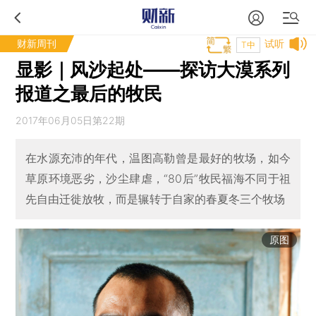
财新周刊
试听
T中
显影｜风沙起处——探访大漠系列
报道之最后的牧民
2017年06月05日第22期
在水源充沛的年代，温图高勒曾是最好的牧场，如今
草原环境恶劣，沙尘肆虐，“80后”牧民福海不同于祖
先自由迁徙放牧，而是辗转于自家的春夏冬三个牧场
原图