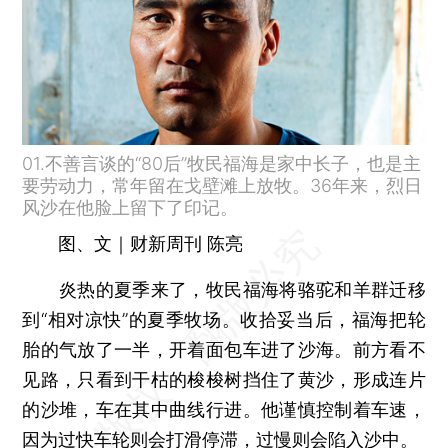
01.不善言谈的“80后”牧民福海是家中长子，也是主
要劳动力，常年留在戈壁滩上放牧。36年来，烈日
风沙在他脸上留下了印记。
图、文｜财新周刊 陈亮
炎热的夏季来了，牧民福海将骆驼和羊群迁移
到“相对凉快”的夏季牧场。收拾妥当后，福海把轮
胎的气放了一半，开着面包车进了沙海。前方看不
见路，只看到干枯的梭梭树挡住了黄沙，形成连片
的沙堆，车在其中曲线行进。他谨慎控制着车速，
因为过快车轮则会打滑停滞，过慢则会陷入沙中。