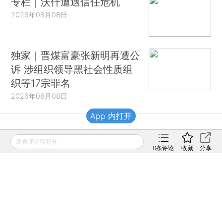
专栏｜沃什遭遇信任危机
2026年08月08日
独家｜晋煤富豪张新明再遭公
诉 涉组织领导黑社会性质组
织等17宗罪名
2026年08月08日
App 内打开
财新移动
发表评论得积分
0
条评论
收藏
分享
财新
财新周刊
Caixin
登录
网页版
订阅电邮
|
|
Copyright 财新网 All Rights Reserved