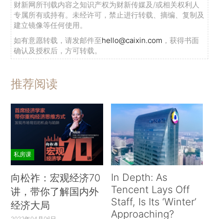
财新网所刊载内容之知识产权为财新传媒及/或相关权利人
专属所有或持有。未经许可，禁止进行转载、摘编、复制及
建立镜像等任何使用。
如有意愿转载，请发邮件至
hello@caixin.com
，获得书面
确认及授权后，方可转载。
推荐阅读
私房课
In Depth: As
向松祚：宏观经济70
Tencent Lays Off
讲，带你了解国内外
Staff, Is Its ‘Winter’
经济大局
Approaching?
2022年04月06日