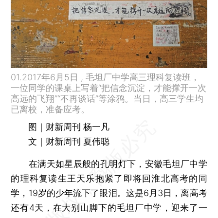
01.2017年6月5日 , 毛坦厂中学高三理科复读班，
一位同学的课桌上写着“把信念沉淀，才能撑开一次
高远的飞翔”“不再谈话”等涂鸦。当日，高三学生均
已离校，准备应考。
图｜财新周刊 杨一凡
文｜财新周刊 夏伟聪
在满天如星辰般的孔明灯下，安徽毛坦厂中学
的理科复读生王天乐抱紧了即将回淮北高考的同
学，19岁的少年流下了眼泪。这是6月3日，离高考
还有4天，在大别山脚下的毛坦厂中学，迎来了一