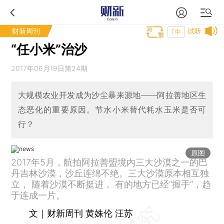
财新周刊
试听
T中
“任小米”治沙
2017年06月19日第24期
大规模农业开发成为沙尘暴来源地——阿拉善地区生
态恶化的重要原因。节水小米替代耗水玉米是否可
行？
原图
2017年5月，航拍阿拉善盟境内三大沙漠之一的巴
丹吉林沙漠，沙丘连绵不绝。三大沙漠原本相互独
立， 随着沙漠不断挺进， 有的地方已经“握手”，趋
于连成一片。
文｜财新周刊 黄姝伦 汪苏