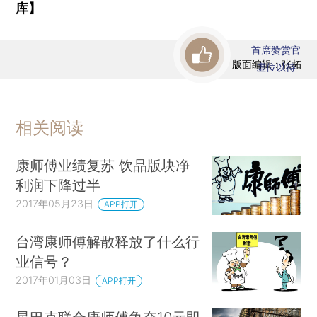
库】
首席赞赏官
版面编辑：张柘
虚位以待
相关阅读
康师傅业绩复苏 饮品版块净
利润下降过半
2017年05月23日
APP打开
台湾康师傅解散释放了什么行
业信号？
2017年01月03日
APP打开