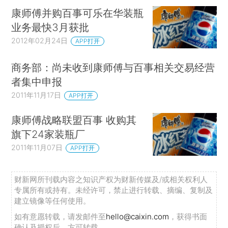
康师傅并购百事可乐在华装瓶
业务最快3月获批
2012年02月24日
APP打开
商务部：尚未收到康师傅与百事相关交易经营
者集中申报
2011年11月17日
APP打开
康师傅战略联盟百事 收购其
旗下24家装瓶厂
2011年11月07日
APP打开
财新网所刊载内容之知识产权为财新传媒及/或相关权利人
专属所有或持有。未经许可，禁止进行转载、摘编、复制及
建立镜像等任何使用。
如有意愿转载，请发邮件至
hello@caixin.com
，获得书面
确认及授权后，方可转载。