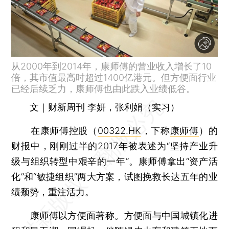
从2000年到2014年，康师傅的营业收入增长了10
倍，其市值最高时超过1400亿港元。但方便面行业
已经后续乏力，康师傅也由此跌入业绩低谷。
文｜财新周刊 李妍，张利娟（实习）
在康师傅控股（
00322.HK
，下称
康师傅
）的
财报中，刚刚过半的2017年被表述为“坚持产业升
级与组织转型中艰辛的一年”。康师傅拿出“资产活
化”和“敏捷组织”两大方案，试图挽救长达五年的业
绩颓势，重注活力。
康师傅以方便面著称。方便面与中国城镇化进