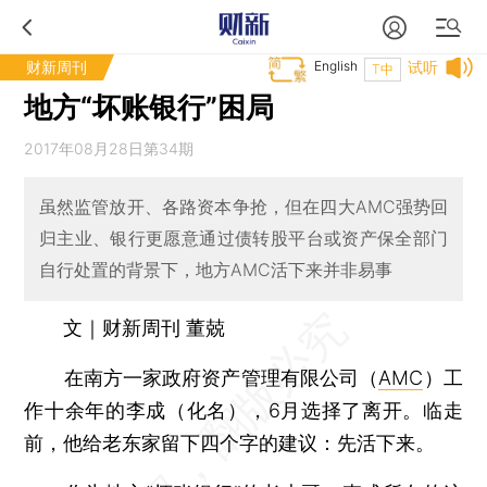
财新周刊
English
试听
T中
地方“坏账银行”困局
2017年08月28日第34期
虽然监管放开、各路资本争抢，但在四大AMC强势回
归主业、银行更愿意通过债转股平台或资产保全部门
自行处置的背景下，地方AMC活下来并非易事
文｜财新周刊 董兢
在南方一家政府资产管理有限公司（
AMC
）工
作十余年的李成（化名），6月选择了离开。临走
前，他给老东家留下四个字的建议：先活下来。