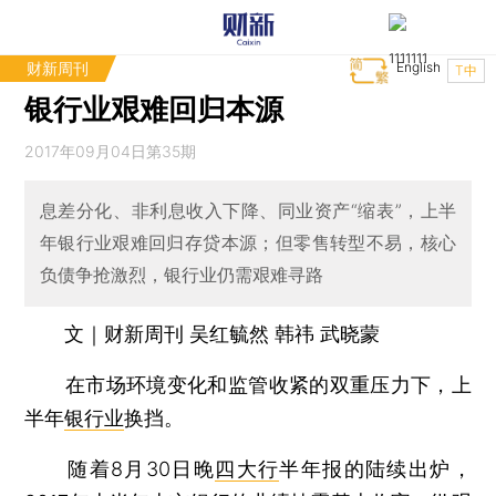
财新周刊
English
T中
银行业艰难回归本源
2017年09月04日第35期
息差分化、非利息收入下降、同业资产“缩表”，上半
年银行业艰难回归存贷本源；但零售转型不易，核心
负债争抢激烈，银行业仍需艰难寻路
文｜财新周刊 吴红毓然 韩祎 武晓蒙
在市场环境变化和监管收紧的双重压力下，上
半年
银行业
换挡。
随着8月30日晚
四大行
半年报的陆续出炉，