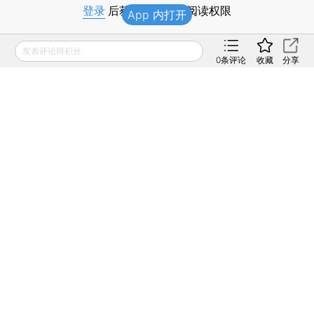
登录
后获取已订阅的阅读权限
App 内打开
财新通会员
发表评论得积分
订阅/会员升级
可畅读全文
0
条评论
收藏
分享
[《财新周刊》印刷版，
按此优惠订阅全年
，
按此收
藏单期
，随时起刊，免费快递。]
21
人赞赏
版面编辑：邱祺璞
阅读英文报道