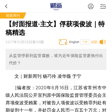
财新周刊
【封面报道·主文】俘获项俊波｜特
稿精选
2017年10月09日第39期
试听
English
T中
从监管俘获到监管腐败，谁为近年保险监管废弛付出
代价？
文｜财新周刊 杨巧伶 凌华薇 于宁
[
编者按：
2020年6月16日，江苏省常州市中
级人民法院公开宣判原中国保险监督管理委员会主
席项俊波受贿案，对被告人项俊波以受贿罪判处有
期徒刑十一年，并处罚金人民币一百五十万元；对