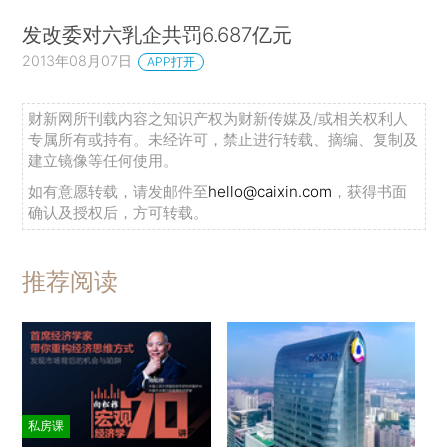
发改委对六乳企共罚6.687亿元
2013年08月07日
APP打开
财新网所刊载内容之知识产权为财新传媒及/或相关权利人
专属所有或持有。未经许可，禁止进行转载、摘编、复制及
建立镜像等任何使用。
如有意愿转载，请发邮件至
hello@caixin.com
，获得书面
确认及授权后，方可转载。
推荐阅读
私房课