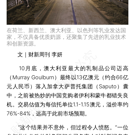
在荷兰、新西兰、澳大利亚、以色列等乳业发达国
家，不仅具备优质奶源，还聚集了先进的乳业技术
和创新资源。
文｜财新周刊 李妍
10月底，澳大利亚最大的乳制品公司迈高
（Murray Goulburn）最终以13亿澳元（约合66亿
元人民币）落入加拿大萨普托集团（Saputo）囊
中，之前被热炒的中国竞购者伊利和蒙牛都错失良
机。交易估值为每信托单位1.1-1.15澳元，溢价率约
76%-84%，远高于此前市场预期。
“这个结果并不意外，但过程令人愤怒。”一位