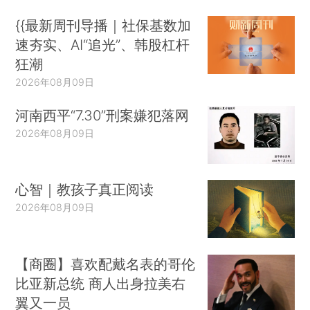
{{最新周刊导播｜社保基数加
速夯实、AI“追光”、韩股杠杆
狂潮
2026年08月09日
河南西平“7.30”刑案嫌犯落网
2026年08月09日
心智｜教孩子真正阅读
2026年08月09日
【商圈】喜欢配戴名表的哥伦
比亚新总统 商人出身拉美右
翼又一员