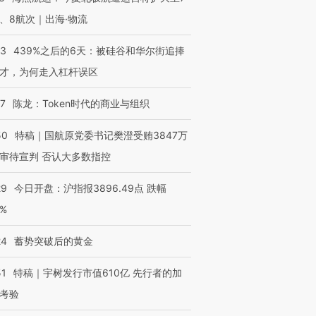
OX的吸金
马航飞行员跨国走私7万
视线｜被称为“蟑螂”的印
、8航次｜出海·物流
让中产们甘
粒摇头丸 尿检体内含3种
度Z世代 用街头抗争将教
秘鲁纳斯
”？
毒品
育部长拱下台
13人遇难
53
439%之后的6天：被硅谷和华尔街追捧
才，为何走入杠杆误区
07
陈龙：Token时代的商业与组织
进第四届链博
【商旅对话】华住集团
50
特稿｜国航原党委书记樊澄受贿3847万
技“链”接产
【特别呈现】寻找100种
CFO：不靠规模取胜，华
【特别呈
有意思的生活方式·第三对
住三大增长引擎是什么？
有意思的
审待宣判 否认大多数指控
29
今日开盘：沪指报3896.49点 跌幅
0%
24
蓄势突破后的黄金
51
特稿｜宇树发行市值610亿 先行者的加
考验