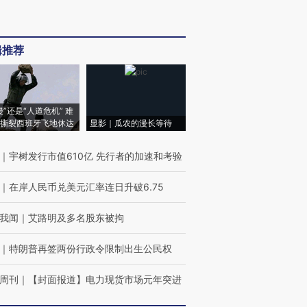
辑推荐
侵”还是“人道危机” 难
撕裂西班牙飞地休达
显影｜瓜农的漫长等待
｜
宇树发行市值610亿 先行者的加速和考验
｜
在岸人民币兑美元汇率连日升破6.75
我闻
｜
艾路明及多名股东被拘
｜
特朗普再签两份行政令限制出生公民权
周刊
｜
【封面报道】电力现货市场元年突进