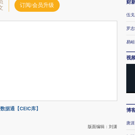
员
财
订阅/会员升级
文
伍戈
罗志
易峘
视
数据通【CEIC库】
博
唐涯
版面编辑：刘潇