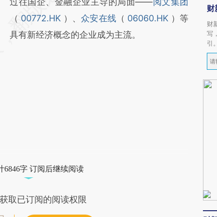
过往国企、金融企业主导的局面——
阅文集团
财
（
00772.HK
）、
众安在线
（
06060.HK
）等
财
具有新经济概念的企业成为主流。
写
引
6846字 订阅后继续阅读
获取已订阅的阅读权限