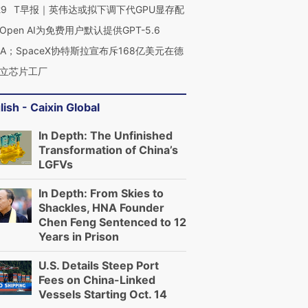
29
T早报｜英伟达或拟下调下代GPU显存配
Open AI为免费用户默认提供GPT-5.6
NA；SpaceX协特斯拉宣布斥168亿美元在德
立芯片工厂
lish - Caixin Global
In Depth: The Unfinished
Transformation of China’s
LGFVs
In Depth: From Skies to
Shackles, HNA Founder
Chen Feng Sentenced to 12
Years in Prison
U.S. Details Steep Port
Fees on China-Linked
Vessels Starting Oct. 14