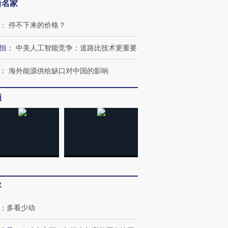
新名家
：
停不下来的价格？
恒
：
中美人工智能竞争：道路比技术更重要
：
海外能源供给缺口对中国的影响
频
客
：
多看少动