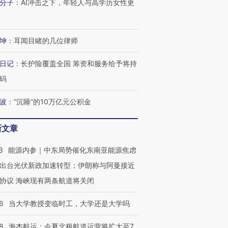
分子
：
AI冲击之下，年轻人与高学历女性更
坤
：
耳闻目睹的几位律师
日记
：
长护险覆盖全国 筹资和服务给予将持
码
波
：
“沉睡”的10万亿元公积金
新文章
3
能源内参｜中东局势催化东南亚能源焦虑
出台光伏新政加速转型；伊朗称与阿曼接近
协议 海峡现有两条航道将关闭
6
当大学教授变临时工，大学还是大学吗
8
海杰航运：今夏北极航道运营将扩大至7