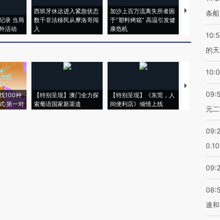
西班牙休达进入紧急状态
加沙上百万流离失所者困
视线｜HYR
条船
纪录 当局
数千非法移民从摩洛哥闯
于“塑料烤箱” 高温引发健
术：是什么
外活动
入
康危机
心“花钱找虐
10:
的天
10:
【推广】走
09:
找100种
【特别呈现】澳门全力探
【特别呈现】《东莞，人
会，让数智科
式·第一对
索葡语国家新渠道
间便利店》倾情上线
业
元二
09:
0.1
09:
08:
速和