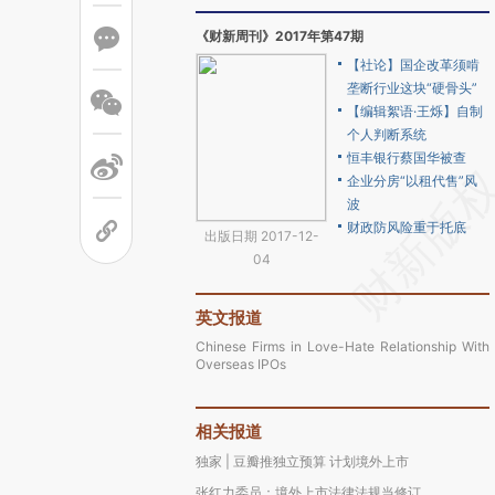
《财新周刊》2017年第47期
【社论】国企改革须啃
垄断行业这块“硬骨头”
【编辑絮语·王烁】自制
个人判断系统
恒丰银行蔡国华被查
企业分房“以租代售”风
波
财政防风险重于托底
出版日期 2017-12-
04
英文报道
Chinese Firms in Love-Hate Relationship With
Overseas IPOs
相关报道
独家 | 豆瓣推独立预算 计划境外上市
张红力委员：境外上市法律法规当修订