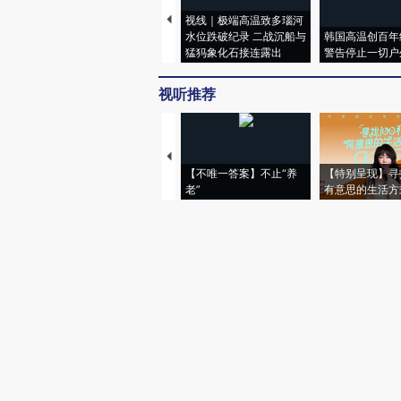
视线｜极端高温致多瑙河
水位跌破纪录 二战沉船与
韩国高温创百年
猛犸象化石接连露出
警告停止一切户
视听推荐
【不唯一答案】不止“养
【特别呈现】寻
老”
有意思的生活方