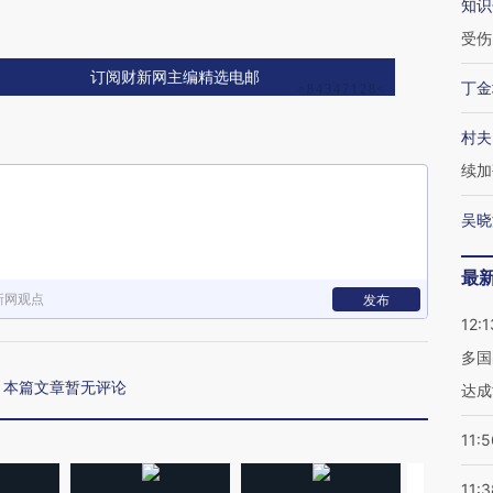
知识
受伤
订阅财新网主编精选电邮
丁金
村夫
续加
吴晓
最
新网观点
发布
12:1
多国
本篇文章暂无评论
达成
11:5
11:3