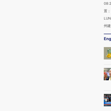
08:
置；
LU
州建
Eng