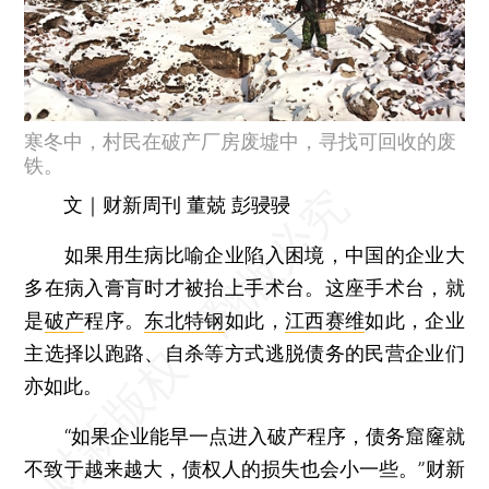
寒冬中，村民在破产厂房废墟中，寻找可回收的废
铁。
文｜财新周刊 董兢 彭骎骎
如果用生病比喻企业陷入困境，中国的企业大
多在病入膏肓时才被抬上手术台。这座手术台，就
是
破产
程序。
东北特钢
如此，
江西赛维
如此，企业
主选择以跑路、自杀等方式逃脱债务的民营企业们
亦如此。
“如果企业能早一点进入破产程序，债务窟窿就
不致于越来越大，债权人的损失也会小一些。”财新