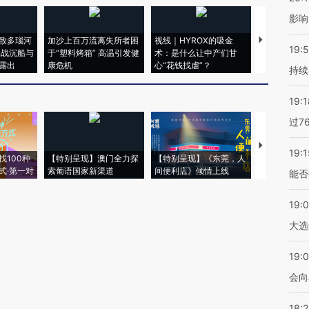
影响
致多瑙河
加沙上百万流离失所者困
视线｜HYROX的吸金
马航飞行员
19:5
二战沉船与
于“塑料烤箱” 高温引发健
术：是什么让中产们甘
粒摇头丸 尿
露出
康危机
心“花钱找虐”？
毒品
持续
19:1
过7
【推广】走
19:1
找100种
【特别呈现】澳门全力探
【特别呈现】《东莞，人
会，让数智科
式·第一对
索葡语国家新渠道
间便利店》倾情上线
业
能否
19:
大选
19:0
会向
18: