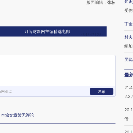
知识
版面编辑：张柘
受伤
丁金
订阅财新网主编精选电邮
村夫
续加
吴晓
最
21:
新网观点
发布
2.
20:
本篇文章暂无评论
倍
20:1