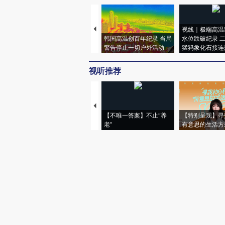
视线｜极端高温
韩国高温创百年纪录 当局
水位跌破纪录 
警告停止一切户外活动
猛犸象化石接连
视听推荐
【不唯一答案】不止“养
【特别呈现】寻
老”
有意思的生活方