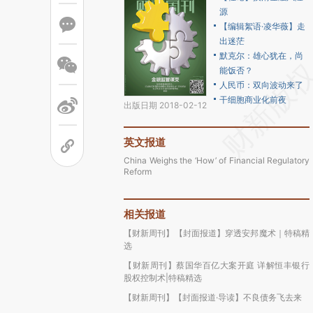
源
【编辑絮语·凌华薇】走
出迷茫
默克尔：雄心犹在，尚
能饭否？
人民币：双向波动来了
干细胞商业化前夜
出版日期 2018-02-12
英文报道
China Weighs the ‘How’ of Financial Regulatory
Reform
相关报道
【财新周刊】【封面报道】穿透安邦魔术｜特稿精
选
【财新周刊】蔡国华百亿大案开庭 详解恒丰银行
股权控制术|特稿精选
【财新周刊】【封面报道·导读】不良债务飞去来