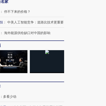
新名家
：
停不下来的价格？
恒
：
中美人工智能竞争：道路比技术更重要
：
海外能源供给缺口对中国的影响
频
客
：
多看少动