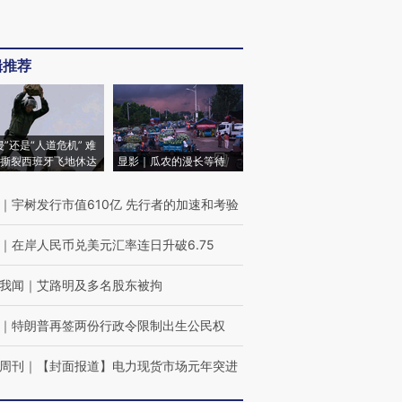
辑推荐
侵”还是“人道危机” 难
撕裂西班牙飞地休达
显影｜瓜农的漫长等待
｜
宇树发行市值610亿 先行者的加速和考验
｜
在岸人民币兑美元汇率连日升破6.75
我闻
｜
艾路明及多名股东被拘
｜
特朗普再签两份行政令限制出生公民权
周刊
｜
【封面报道】电力现货市场元年突进