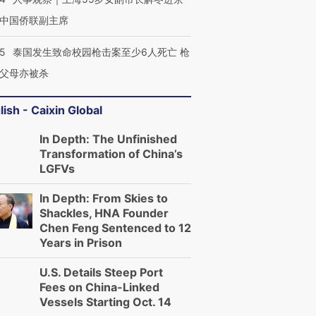
中国侨联副主席
45
泰国发生致命校园枪击案至少6人死亡 枪
父母亦被杀
lish - Caixin Global
In Depth: The Unfinished
Transformation of China’s
LGFVs
In Depth: From Skies to
Shackles, HNA Founder
Chen Feng Sentenced to 12
Years in Prison
U.S. Details Steep Port
Fees on China-Linked
Vessels Starting Oct. 14