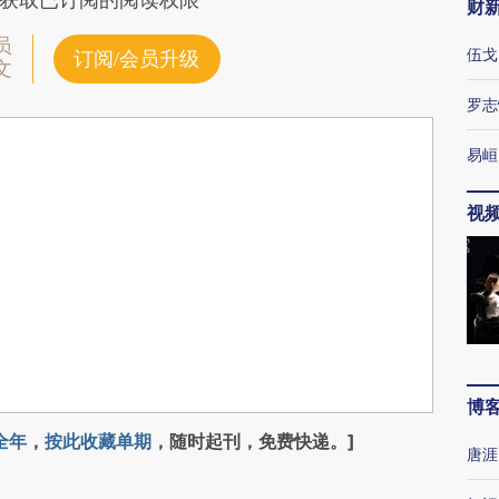
获取已订阅的阅读权限
财
员
伍戈
订阅/会员升级
文
罗志
易峘
视
博
全年
，
按此收藏单期
，随时起刊，免费快递。]
唐涯