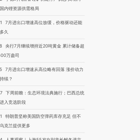
国内锂资源供需格局
跨国走私7万
视线｜被称为“蟑螂”的印
视线｜“入侵”还是“人道危
1
7月进出口增速高位放缓，价格驱动还能
检体内含3种
度Z世代 用街头抗争将教
机”？难民潮撕裂西班牙
秘鲁纳斯
育部长拱下台
飞地休达
13人遇难
多久
8
央行7月继续增持近20吨黄金 累计储备超
600万盎司
进第四届链博
【商旅对话】华住集团
5
7月进出口增速从高位略有回落 涨价动力
技“链”接产
【特别呈现】寻找100种
CFO：不靠规模取胜，华
【特别呈
有意思的生活方式·第三对
住三大增长引擎是什么？
有意思的
持续？
07
下周前瞻：生态环境法典施行；巴西总统
进入竞选阶段
1
特朗普坚称美国防空弹药库存充足 但不
乌克兰提供更多
24
人事观察｜上海55岁女副市长解冬进京