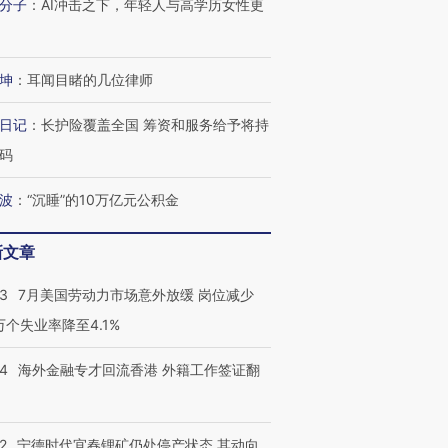
分子
：
AI冲击之下，年轻人与高学历女性更
坤
：
耳闻目睹的几位律师
日记
：
长护险覆盖全国 筹资和服务给予将持
码
波
：
“沉睡”的10万亿元公积金
新文章
43
7月美国劳动力市场意外放缓 岗位减少
3万个失业率降至4.1%
14
海外金融专才回流香港 外籍工作签证翻
2
宁德时代宜春锂矿仍处停产状态 其动向