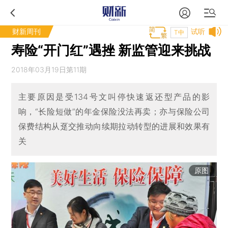
财新周刊
试听
T中
寿险“开门红”遇挫 新监管迎来挑战
2018年03月19日第11期
主要原因是受134号文叫停快速返还型产品的影
响，“长险短做”的年金保险没法再卖；亦与保险公司
保费结构从趸交推动向续期拉动转型的进展和效果有
关
原图