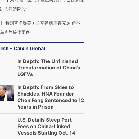
进入竞选阶段
1
特朗普坚称美国防空弹药库存充足 但不
乌克兰提供更多
lish - Caixin Global
In Depth: The Unfinished
Transformation of China’s
LGFVs
In Depth: From Skies to
Shackles, HNA Founder
Chen Feng Sentenced to 12
Years in Prison
U.S. Details Steep Port
Fees on China-Linked
Vessels Starting Oct. 14