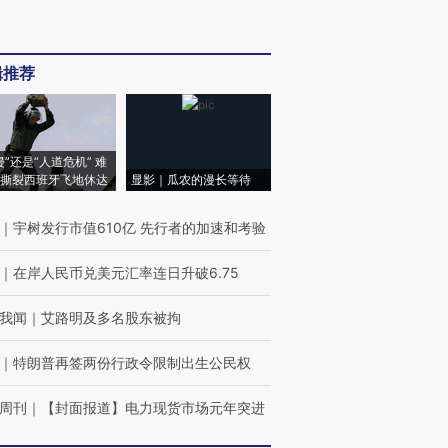
辑推荐
侵”还是“人道危机” 难
撕裂西班牙飞地休达
显影｜瓜农的漫长等待
｜
宇树发行市值610亿 先行者的加速和考验
｜
在岸人民币兑美元汇率连日升破6.75
我闻
｜
艾路明及多名股东被拘
｜
特朗普再签两份行政令限制出生公民权
周刊
｜
【封面报道】电力现货市场元年突进