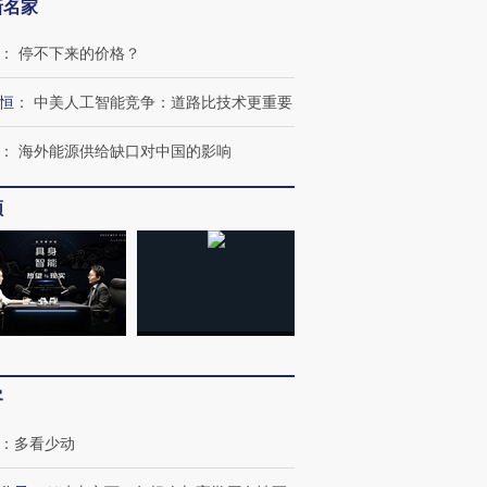
新名家
：
停不下来的价格？
恒
：
中美人工智能竞争：道路比技术更重要
：
海外能源供给缺口对中国的影响
频
客
：
多看少动