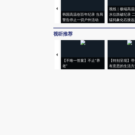
视线｜极端高温
韩国高温创百年纪录 当局
水位跌破纪录 
警告停止一切户外活动
猛犸象化石接连
视听推荐
【不唯一答案】不止“养
【特别呈现】寻
老”
有意思的生活方