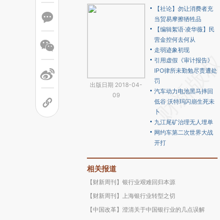
【社论】勿让消费者充
当贸易摩擦牺牲品
【编辑絮语·凌华薇】民
营金控何去何从
走弱迹象初现
引用虚假《审计报告》
IPO律所未勤勉尽责遭处
罚
出版日期 2018-04-
汽车动力电池黑马摔回
09
低谷 沃特玛闪崩生死未
卜
九江尾矿治理无人埋单
网约车第二次世界大战
开打
相关报道
【财新周刊】银行业艰难回归本源
【财新周刊】上海银行业转型之切
【中国改革】澄清关于中国银行业的几点误解