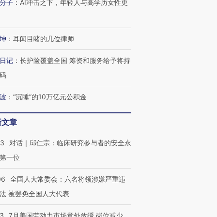
分子
：
AI冲击之下，年轻人与高学历女性更
坤
：
耳闻目睹的几位律师
日记
：
长护险覆盖全国 筹资和服务给予将持
码
波
：
“沉睡”的10万亿元公积金
新文章
53
对话｜邱仁宗：临床研究参与者的安全永
第一位
06
全国人大常委会：六名将领涉嫌严重违
法 被罢免全国人大代表
43
7月美国劳动力市场意外放缓 岗位减少