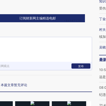
知识
受伤
订阅财新网主编精选电邮
丁金
村夫
续加
吴晓
最
新网观点
发布
10:
远是
本篇文章暂无评论
08:
纪违
21: