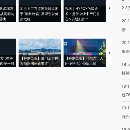
2.
致多瑙河
加沙上百万流离失所者困
视线｜HYROX的吸金
马航飞行员
二战沉船与
于“塑料烤箱” 高温引发健
术：是什么让中产们甘
粒摇头丸 尿
露出
康危机
心“花钱找虐”？
毒品
20:
倍
20:1
影响
【推广】走
找100种
【特别呈现】澳门全力探
【特别呈现】《东莞，人
会，让数智科
式·第一对
索葡语国家新渠道
间便利店》倾情上线
业
19:5
持续
19:1
过7
19:1
能否
19: