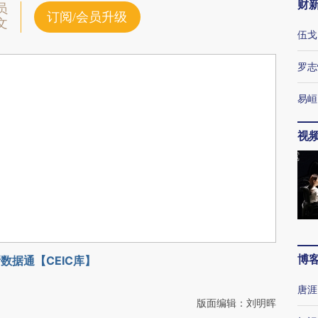
财
员
订阅/会员升级
文
伍戈
罗志
易峘
视
博
数据通【CEIC库】
唐涯
版面编辑：刘明晖