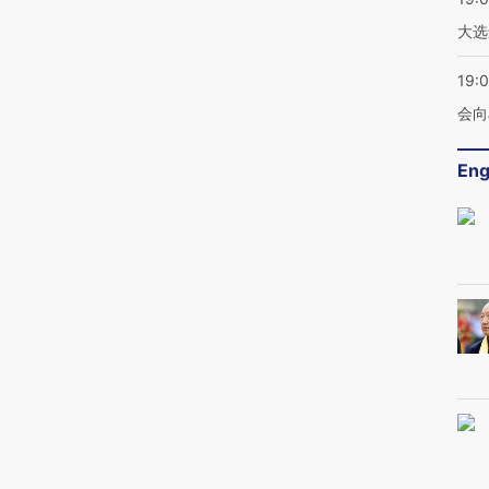
大选
19:0
会向
Eng