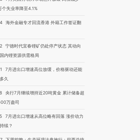
3万个失业率降至4.1%
跨国走私7万
视线｜被称为“蟑螂”的印
视线｜“入侵”还是“人道危
检体内含3种
度Z世代 用街头抗争将教
机”？难民潮撕裂西班牙
秘鲁纳斯
育部长拱下台
飞地休达
13人遇难
14
海外金融专才回流香港 外籍工作签证翻
2
宁德时代宜春锂矿仍处停产状态 其动向
国内锂资源供需格局
进第四届链博
【商旅对话】华住集团
技“链”接产
【特别呈现】寻找100种
CFO：不靠规模取胜，华
【特别呈
有意思的生活方式·第三对
住三大增长引擎是什么？
有意思的
1
7月进出口增速高位放缓，价格驱动还能
多久
8
央行7月继续增持近20吨黄金 累计储备超
600万盎司
5
7月进出口增速从高位略有回落 涨价动力
持续？
07
下周前瞻：生态环境法典施行；巴西总统