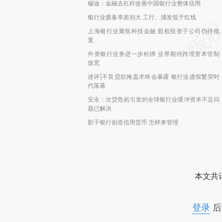
穆迪：金融去杠杆改善中国银行业整体信用
银行业拨备率差别大 工行、浦发低于红线
上海银行业聚焦科技金融 股权投资子公司仍待批
复
外资银行业务进一步松绑 业界期待跨境资本管制
放宽
述评|不良贷款掩盖术终会暴露 银行业虚假繁荣时
代落幕
安永：次贷危机引发的全球银行业缓冲资本不足问
题已解决
影子银行创造信用货币 怎样来管理
本文共计
登录
后