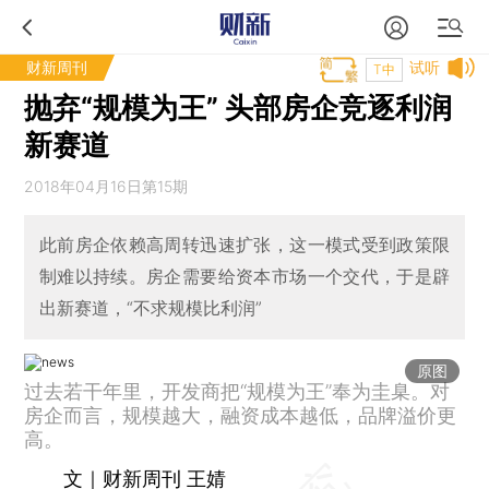
财新周刊
试听
T中
抛弃“规模为王” 头部房企竞逐利润
新赛道
2018年04月16日第15期
此前房企依赖高周转迅速扩张，这一模式受到政策限
制难以持续。房企需要给资本市场一个交代，于是辟
出新赛道，“不求规模比利润”
原图
过去若干年里，开发商把“规模为王”奉为圭臬。对
房企而言，规模越大，融资成本越低，品牌溢价更
高。
文｜财新周刊 王婧