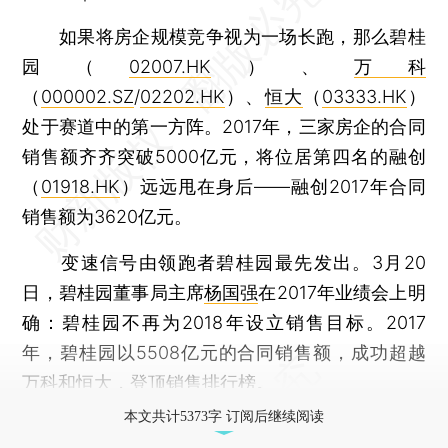
如果将房企规模竞争视为一场长跑，那么碧桂
园（
02007.HK
）、
万科
（
000002.SZ
/
02202.HK
）、
恒大
（
03333.HK
）
处于赛道中的第一方阵。2017年，三家房企的合同
销售额齐齐突破5000亿元，将位居第四名的融创
（
01918.HK
）远远甩在身后——融创2017年合同
销售额为3620亿元。
变速信号由领跑者碧桂园最先发出。3月20
日，碧桂园董事局主席
杨国强
在2017年业绩会上明
确：碧桂园不再为2018年设立销售目标。2017
年，碧桂园以5508亿元的合同销售额，成功超越
万科和恒大，登顶销售排行榜。
本文共计5373字 订阅后继续阅读