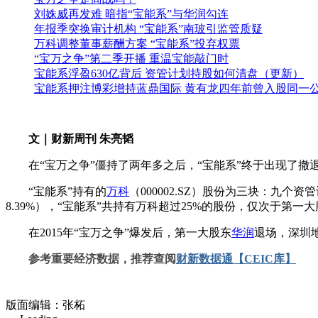
刘姝威再发难 暗指“宝能系”与华润勾连
年报季突换审计机构 “宝能系”南玻引监管质疑
万科调整董事薪酬方案 “宝能系”投弃权票
“宝万之争”第二季开播 重温宝能敲门时
宝能系浮盈630亿背后 资管计划持股如何清盘（更新）
宝能系押注博彩增持蓝鼎国际 黄有龙四年前曾入股同一
文｜财新周刊 朱亮韬
在“宝万之争”僵持了两年多之后，“宝能系”终于出现了撤
“宝能系”持有的
万科
（000002.SZ）股份为三块：九个资管
8.39%），“宝能系”共持有万科超过25%的股份，仅次于第一
在2015年“宝万之争”爆发后，第一大股东
华润
退场，深圳
参考重要经济数据，推荐查阅
财新数据通【CEIC库】
版面编辑：张柘