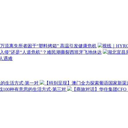
万流离失所者困于“塑料烤箱” 高温引发健康危机
视线｜HYR
“入侵”还是“人道危机”？难民潮撕裂西班牙飞地休达
湖北宜昌局
3人遇难
思的生活方式·第一对
【特别呈现】澳门全力探索葡语国家新渠
100种有意思的生活方式·第三对
【商旅对话】华住集团CF