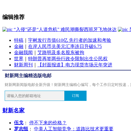
编辑推荐
“入侵”还是“人道危机” 难民潮撕裂西班牙飞地休达
特稿
｜
宇树发行市值610亿 先行者的加速和考验
金融
｜
在岸人民币兑美元汇率连日升破6.75
金融我闻
｜
艾路明及多名股东被拘
世界
｜
特朗普再签两份行政令限制出生公民权
财新周刊
｜
【封面报道】电力现货市场元年突进
财新网主编精选版电邮
财新网新闻版电邮全新升级！财新网主编精心编写，每个工作日定时投递，
订阅
财新名家
伍戈
：
停不下来的价格？
罗志恒
：
中美人工智能竞争：道路比技术更重要