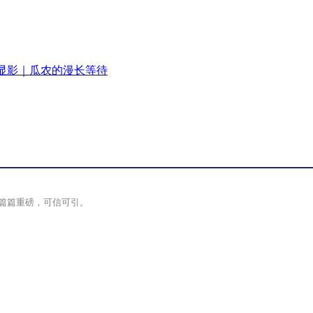
显影｜瓜农的漫长等待
篇篇重磅，可信可引。