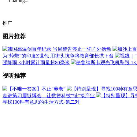
Loading...
推广
图片推荐
韩国高温创百年纪录 当局警告停止一切户外活动
加沙上百
为“蟑螂”的印度Z世代 用街头抗争将教育部长拱下台
视线｜
强降雨 3小时累计雨量超80毫米
秘鲁纳斯卡观光飞机坠毁 1
视听推荐
【不唯一答案】不止“养老”
【特别呈现】寻找100种有意
走进第四届链博会，让数智科技“链”接产业
【特别呈现】寻找
寻找100种有意思的生活方式·第二对