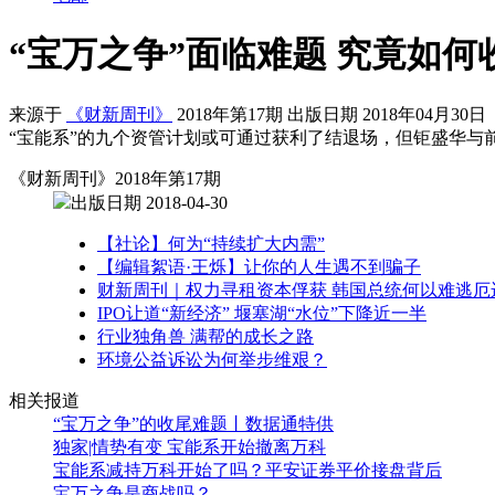
“宝万之争”面临难题 究竟如何
来源于
《财新周刊》
2018年第17期 出版日期 2018年04月30日
“宝能系”的九个资管计划或可通过获利了结退场，但钜盛华
《财新周刊》2018年第17期
出版日期 2018-04-30
【社论】何为“持续扩大内需”
【编辑絮语·王烁】让你的人生遇不到骗子
财新周刊｜权力寻租资本俘获 韩国总统何以难逃厄
IPO让道“新经济” 堰塞湖“水位”下降近一半
行业独角兽 满帮的成长之路
环境公益诉讼为何举步维艰？
相关报道
“宝万之争”的收尾难题丨数据通特供
独家|情势有变 宝能系开始撤离万科
宝能系减持万科开始了吗？平安证券平价接盘背后
宝万之争是商战吗？