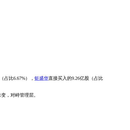
（占比6.67%），
钜盛华
直接买入的9.26亿股（占比
未变，对峙管理层。