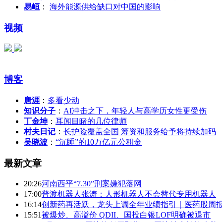
易峘
：
海外能源供给缺口对中国的影响
视频
博客
唐涯
：
多看少动
知识分子
：
AI冲击之下，年轻人与高学历女性更受伤
丁金坤
：
耳闻目睹的几位律师
村夫日记
：
长护险覆盖全国 筹资和服务给予将持续加码
吴晓波
：
“沉睡”的10万亿元公积金
最新文章
20:26
河南西平“7.30”刑案嫌犯落网
17:00
普渡机器人张涛：人形机器人不会替代专用机器人
16:14
创新药再活跃，龙头上调全年业绩指引｜医药股周
15:51
被爆炒、高溢价 QDII、国投白银LOF明确被退市