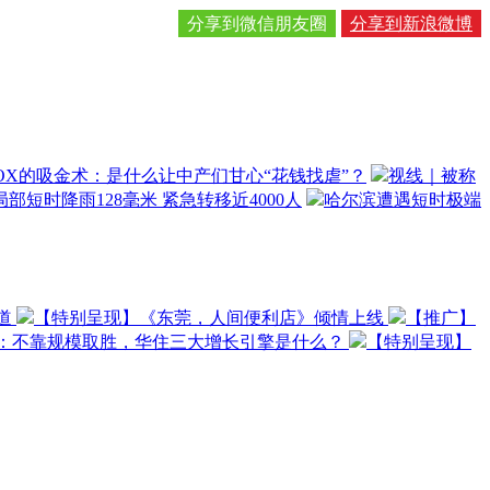
分享到微信朋友圈
分享到新浪微博
OX的吸金术：是什么让中产们甘心“花钱找虐”？
视线｜被称
部短时降雨128毫米 紧急转移近4000人
哈尔滨遭遇短时极端
道
【特别呈现】《东莞，人间便利店》倾情上线
【推广】
O：不靠规模取胜，华住三大增长引擎是什么？
【特别呈现】