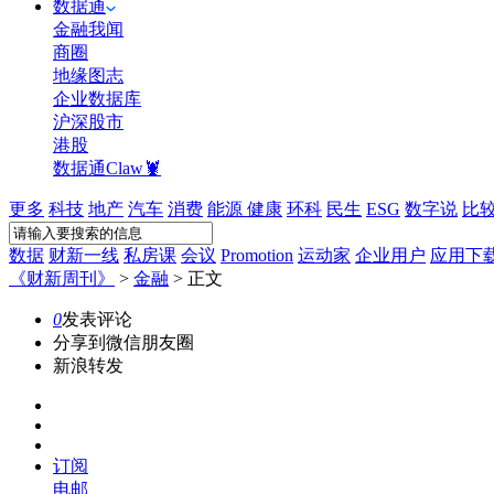
数据通
金融我闻
商圈
地缘图志
企业数据库
沪深股市
港股
数据通Claw🦞
更多
科技
地产
汽车
消费
能源
健康
环科
民生
ESG
数字说
比
数据
财新一线
私房课
会议
Promotion
运动家
企业用户
应用下
《财新周刊》
>
金融
>
正文
0
发表评论
分享到微信朋友圈
新浪转发
订阅
电邮