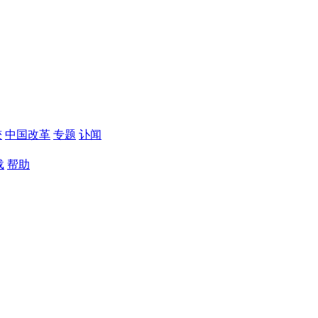
较
中国改革
专题
讣闻
载
帮助