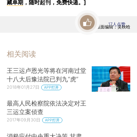
藏单期
，随时起刊，免费快递。]
17
人点赞
版面编辑：吴秋晗
相关阅读
王三运卢恩光等将在河南过堂
十八大后豫法院已判九“虎”
2018年01月27日
APP打开
最高人民检察院依法决定对王
三运立案侦查
2017年09月30日
APP打开
消极应付中央重大决策 甘肃