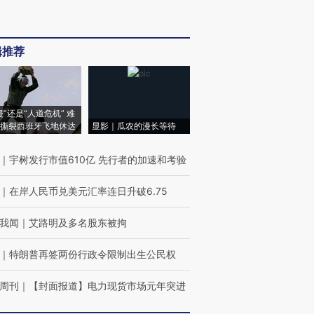
辑推荐
侵”还是“人道危机” 难
撕裂西班牙飞地休达
显影｜瓜农的漫长等待
｜
宇树发行市值610亿 先行者的加速和考验
｜
在岸人民币兑美元汇率连日升破6.75
我闻
｜
艾路明及多名股东被拘
｜
特朗普再签两份行政令限制出生公民权
周刊
｜
【封面报道】电力现货市场元年突进