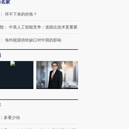
新名家
：
停不下来的价格？
恒
：
中美人工智能竞争：道路比技术更重要
：
海外能源供给缺口对中国的影响
频
客
：
多看少动