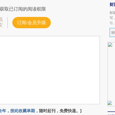
财
获取已订阅的阅读权限
财
写
员
订阅/会员升级
引
文
全年
，
按此收藏单期
，随时起刊，免费快递。]