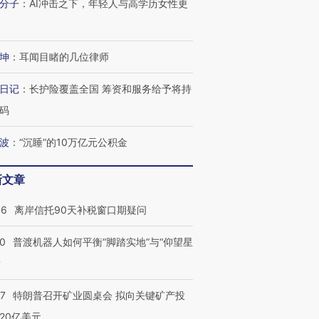
分子
：
AI冲击之下，年轻人与高学历女性更
坤
：
耳闻目睹的几位律师
跨国走私7万
视线｜被称为“蟑螂”的印
视线｜“入侵”还是“人道危
检体内含3种
度Z世代 用街头抗争将教
机”？难民潮撕裂西班牙
秘鲁纳斯
日记
：
长护险覆盖全国 筹资和服务给予将持
育部长拱下台
飞地休达
13人遇难
码
波
：
“沉睡”的10万亿元公积金
进第四届链博
【商旅对话】华住集团
新文章
技“链”接产
【特别呈现】寻找100种
CFO：不靠规模取胜，华
【特别呈
有意思的生活方式·第三对
住三大增长引擎是什么？
有意思的
46
离岸信托90天补税窗口期疑问
00
普渡机器人如何平衡“脚踏实地”与“仰望星
？
57
特朗普召开矿业圆桌会 拟向关键矿产投
20亿美元