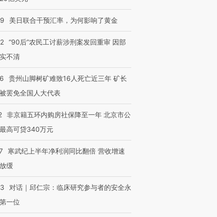
09
美日联合干预汇率，为何影响了黄金
32
“90后”农民工讨薪涉刑案发回重审 因部
实不清
36
贵州山脚树矿难致16人死亡近三年 矿长
被罢免全国人大代表
2
非京籍五环内购房社保降至一年 北京市公
最高可贷340万元
7
寒武纪上半年净利润同比翻倍 营收增速
放缓
53
对话｜邱仁宗：临床研究参与者的安全永
第一位