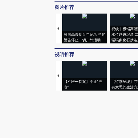
图片推荐
视线｜极端高温
韩国高温创百年纪录 当局
水位跌破纪录 
警告停止一切户外活动
猛犸象化石接连
视听推荐
【不唯一答案】不止“养
【特别呈现】寻
老”
有意思的生活方