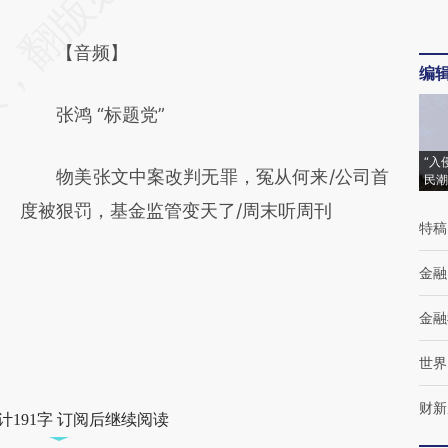
【音频】
编
张鸿 “标题党”
“入
物美张文中案改判无罪，冤从何来/公司首
民潮
度被狠罚，基金监管变天了/周末听周刊
特稿
金融
金融
世界
财新
计191字 订阅后继续阅读