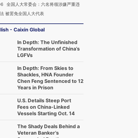
06
全国人大常委会：六名将领涉嫌严重违
法 被罢免全国人大代表
lish - Caixin Global
In Depth: The Unfinished
Transformation of China’s
LGFVs
In Depth: From Skies to
Shackles, HNA Founder
Chen Feng Sentenced to 12
Years in Prison
U.S. Details Steep Port
Fees on China-Linked
Vessels Starting Oct. 14
The Shady Deals Behind a
Veteran Banker’s