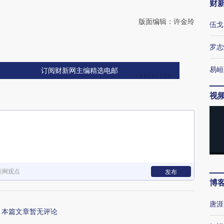
财
版面编辑：许金玲
伍戈
罗志
易峘
订阅财新网主编精选电邮
视
新网观点
发布
博
唐涯
本篇文章暂无评论