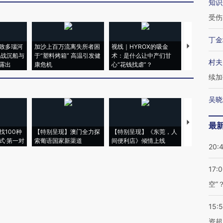
知识
受伤
丁金
致多瑙河
加沙上百万流离失所者困
视线｜HYROX的吸金
马航飞行员
二战沉船与
于“塑料烤箱” 高温引发健
术：是什么让中产们甘
粒摇头丸 尿
村夫
露出
康危机
心“花钱找虐”？
毒品
续加
吴晓
【推广】走
最
找100种
【特别呈现】澳门全力探
【特别呈现】《东莞，人
会，让数智科
式·第一对
索葡语国家新渠道
间便利店》倾情上线
业
20:
17:
空”
15:
资超