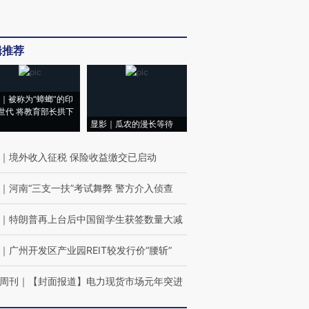
辑推荐
｜被称为“蟑螂”的印
世代 将教育部长拱下
显影｜瓜农的漫长等待
｜
境外收入征税 保险收益缴交已启动
｜
河南“三支一扶”考试舞弊 警方介入侦查
｜
特朗普再上台后中国留学生获签数量大减
｜
广州开发区产业园REIT较发行价“腰斩”
周刊
｜
【封面报道】电力现货市场元年突进