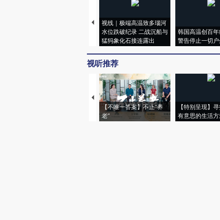
视线｜极端高温致多瑙河
水位跌破纪录 二战沉船与
韩国高温创百年
猛犸象化石接连露出
警告停止一切户
视听推荐
【不唯一答案】不止“养
【特别呈现】寻
老”
有意思的生活方