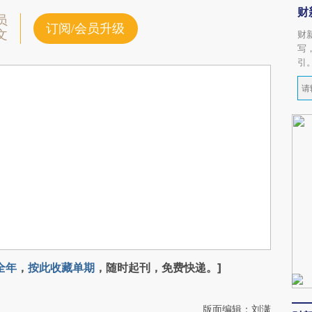
财
员
订阅/会员升级
文
财
写
引
全年
，
按此收藏单期
，随时起刊，免费快递。]
版面编辑：刘潇