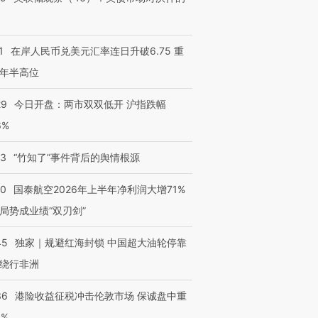
1
在岸人民币兑美元汇率连日升破6.75 重
年半高位
29
今日开盘：两市双双低开 沪指跌幅
6%
13
“竹知了”事件背后的舆情根源
10
国泰航空2026年上半年净利润大增71%
局势成业绩“双刃剑”
45
独家｜规避红海封锁 中国超大油轮停靠
绕行非洲
36
港险收益征税冲击伦敦市场 保诚盘中重
3%