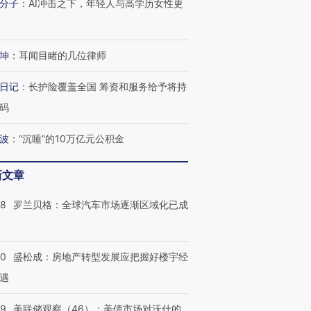
分子
：
AI冲击之下，年轻人与高学历女性更
跨国走私7万
视线｜HY
检体内含3种
泽连斯基密集出访美英 索
秘鲁纳斯卡观光飞机坠毁
术：是什
坤
：
耳闻目睹的几位律师
要防空导弹“救急”
13人遇难
心“花钱找
日记
：
长护险覆盖全国 筹资和服务给予将持
码
波
：
“沉睡”的10万亿元公积金
进第四届链博
【商旅对话】华住集团
技“链”接产
【特别呈现】寻找100种
CFO：不靠规模取胜，华
【特别呈
有意思的生活方式·第三对
住三大增长引擎是什么？
有意思的
新文章
58
罗兰贝格：全球汽车市场逐渐区域化已成
50
盛松成：房地产转型发展应把握好楼宇经
遇
39
美联储观察（46）：美债市场对沃什的