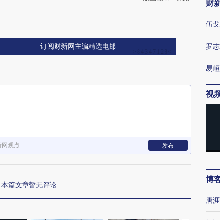
财
伍戈
罗志
订阅财新网主编精选电邮
易峘
视
新网观点
发布
博
本篇文章暂无评论
唐涯