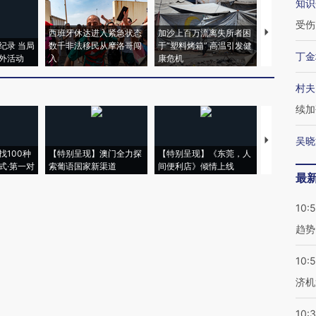
知识
受伤
西班牙休达进入紧急状态
加沙上百万流离失所者困
马航飞行员
纪录 当局
数千非法移民从摩洛哥闯
于“塑料烤箱” 高温引发健
粒摇头丸 尿
丁金
外活动
入
康危机
毒品
村夫
续加
吴晓
【推广】走
找100种
【特别呈现】澳门全力探
【特别呈现】《东莞，人
会，让数智科
式·第一对
索葡语国家新渠道
间便利店》倾情上线
业
最
10:
趋势
10:
济机
10: