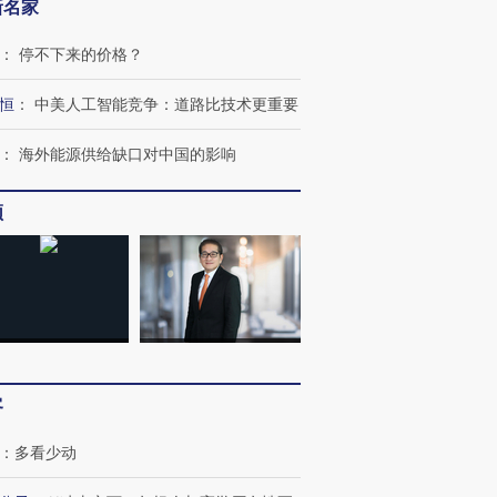
新名家
：
停不下来的价格？
恒
：
中美人工智能竞争：道路比技术更重要
：
海外能源供给缺口对中国的影响
频
客
：
多看少动