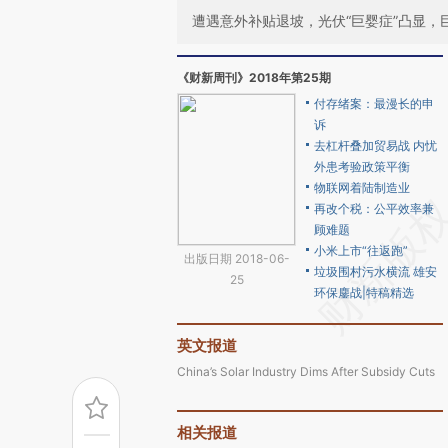
遭遇意外补贴退坡，光伏“巨婴症”凸显，
《财新周刊》2018年第25期
付存绪案：最漫长的申
诉
去杠杆叠加贸易战 内忧
外患考验政策平衡
物联网着陆制造业
再改个税：公平效率兼
顾难题
小米上市“往返跑”
出版日期 2018-06-
垃圾围村污水横流 雄安
25
环保鏖战|特稿精选
英文报道
China’s Solar Industry Dims After Subsidy Cuts
相关报道