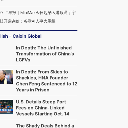
20
T早报｜MiniMax今日起纳入港股通；宇
技开启询价；谷歌AI人事大重组
lish - Caixin Global
In Depth: The Unfinished
Transformation of China’s
LGFVs
In Depth: From Skies to
Shackles, HNA Founder
Chen Feng Sentenced to 12
Years in Prison
U.S. Details Steep Port
Fees on China-Linked
Vessels Starting Oct. 14
The Shady Deals Behind a