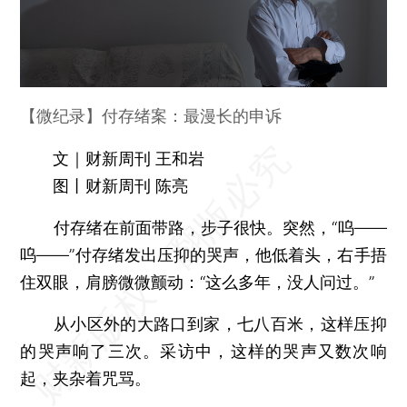
【微纪录】付存绪案：最漫长的申诉
文｜财新周刊 王和岩
图丨财新周刊 陈亮
付存绪在前面带路，步子很快。突然，“呜——
呜——”付存绪发出压抑的哭声，他低着头，右手捂
住双眼，肩膀微微颤动：“这么多年，没人问过。”
从小区外的大路口到家，七八百米，这样压抑
的哭声响了三次。采访中，这样的哭声又数次响
起，夹杂着咒骂。