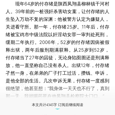
现年64岁的付存绪是陕西凤翔县柳林镇干河村
人。39年前的一桩强奸杀害幼女案，让付存绪的人
生坠入万劫不复的深渊：他被警方认定为嫌疑人，
关进看守所。那一年，付存绪25岁。11年后，付存
绪被宝鸡市中级法院以奸淫幼女罪一审判处死刑，
缓期二年执行。2006年，52岁的付存绪因病被假
释出狱，两年后服刑期满获释。从25岁到52岁，
付存绪当了27年的囚徒，无论身陷囹圄还是刑满释
放，他一直坚称自己没有杀人。出狱12年，付存绪
孑然一身，在弟弟的厂子打工过活，攒钱、申诉，
是他全部的生活。几次申诉无果，付存绪一度感到
很绝望，他甚至想：“我身体一天天也不行了，真到
那一天，我就喝药死在他凤翔县检察院大门口。”
本文共计4345字 订阅后继续阅读