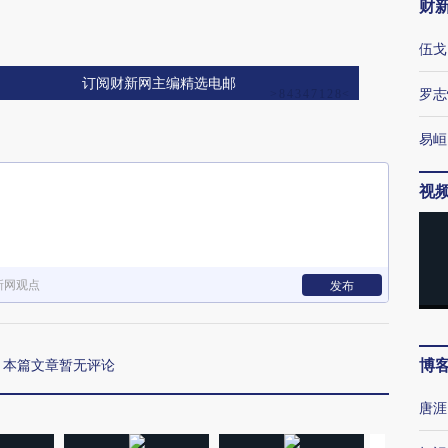
财
伍戈
订阅财新网主编精选电邮
罗志
易峘
视
新网观点
发布
博
本篇文章暂无评论
唐涯