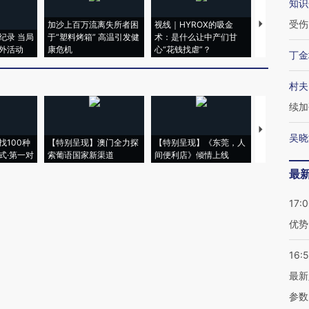
知识
受伤
加沙上百万流离失所者困
视线｜HYROX的吸金
马航飞行员
纪录 当局
于“塑料烤箱” 高温引发健
术：是什么让中产们甘
粒摇头丸 尿
外活动
康危机
心“花钱找虐”？
毒品
丁金
村夫
续加
【推广】走
吴晓
找100种
【特别呈现】澳门全力探
【特别呈现】《东莞，人
会，让数智科
式·第一对
索葡语国家新渠道
间便利店》倾情上线
业
最
17:
优势
16:
最新
参数