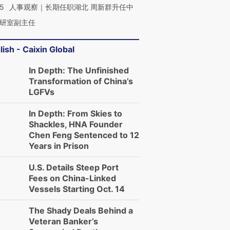
25
人事观察｜长期任职湖北 周新群升任中
研室副主任
lish - Caixin Global
In Depth: The Unfinished
Transformation of China’s
LGFVs
In Depth: From Skies to
Shackles, HNA Founder
Chen Feng Sentenced to 12
Years in Prison
U.S. Details Steep Port
Fees on China-Linked
Vessels Starting Oct. 14
The Shady Deals Behind a
Veteran Banker’s