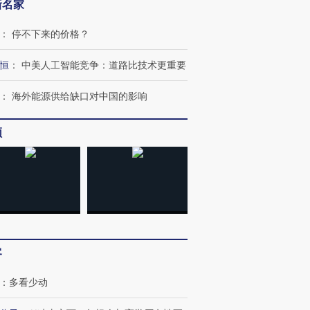
新名家
：
停不下来的价格？
恒
：
中美人工智能竞争：道路比技术更重要
：
海外能源供给缺口对中国的影响
频
客
：
多看少动