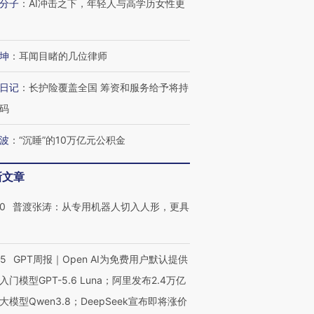
分子
：
AI冲击之下，年轻人与高学历女性更
跨国走私7万
视线｜被称为“蟑螂”的印
视线｜“入侵”还是“人道危
检体内含3种
度Z世代 用街头抗争将教
机”？难民潮撕裂西班牙
秘鲁纳斯
育部长拱下台
飞地休达
13人遇难
坤
：
耳闻目睹的几位律师
日记
：
长护险覆盖全国 筹资和服务给予将持
码
进第四届链博
【商旅对话】华住集团
波
：
“沉睡”的10万亿元公积金
技“链”接产
【特别呈现】寻找100种
CFO：不靠规模取胜，华
【特别呈
有意思的生活方式·第三对
住三大增长引擎是什么？
有意思的
新文章
00
普渡张涛：从专用机器人切入人形，更具
55
GPT周报｜Open AI为免费用户默认提供
入门模型GPT-5.6 Luna；阿里发布2.4万亿
大模型Qwen3.8；DeepSeek宣布即将涨价