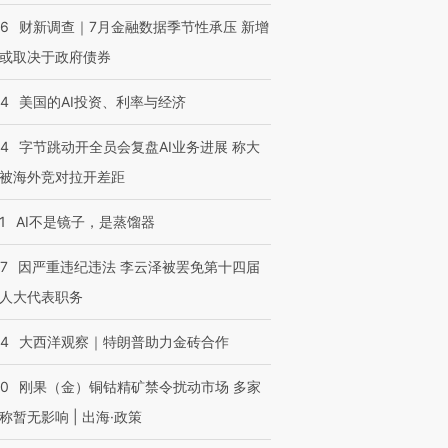
46
财新调查｜7月金融数据季节性承压 新增
或取决于政府债券
44
美国的AI投资、利率与经济
44
字节跳动开全员会复盘AI业务进展 称大
被海外竞对拉开差距
1
AI不是镜子，是蒸馏器
07
因严重违纪违法 李云泽被罢免第十四届
人大代表职务
44
大西洋观察｜特朗普助力金砖合作
40
刚果（金）铜钴精矿禁令扰动市场 多家
称暂无影响 | 出海·政策