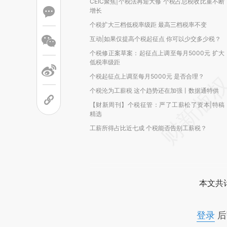
CEIC聚焦|个税法再迎大修 个税占总税收比重不断
增长
个税扩大三档低税率级距 最高三档税率不变
互动|如果仅提高个税起征点 你可以少交多少税？
个税修正案草案：起征点上调至每月5000元 扩大
低税率级距
个税起征点上调至每月5000元 是否合理？
个税沦为工薪税 这个趋势还在加强丨数据通特供
【财新周刊】个税征管：严了工薪松了资本|特稿
精选
工薪所得占比近七成 个税能否告别工薪税？
本文共计
登录
后