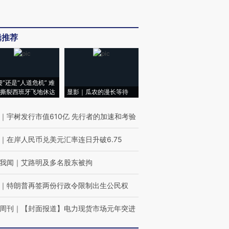
辑推荐
侵”还是“人道危机” 难
撕裂西班牙飞地休达
显影｜瓜农的漫长等待
｜
宇树发行市值610亿 先行者的加速和考验
｜
在岸人民币兑美元汇率连日升破6.75
我闻
｜
艾路明及多名股东被拘
｜
特朗普再签两份行政令限制出生公民权
周刊
｜
【封面报道】电力现货市场元年突进