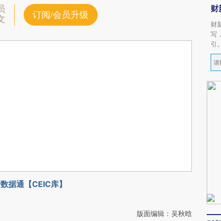
财
员
订阅/会员升级
文
财
写
引
数据通【CEIC库】
版面编辑：吴秋晗