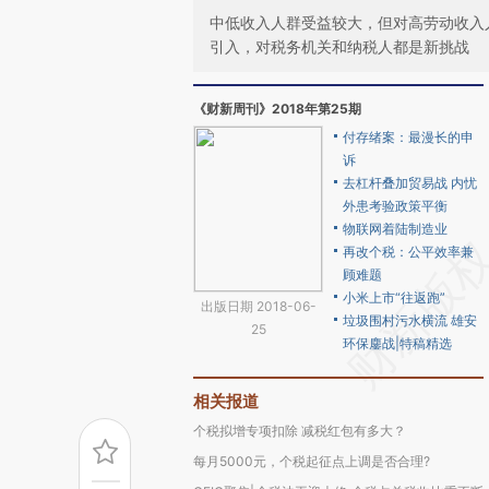
中低收入人群受益较大，但对高劳动收入
引入，对税务机关和纳税人都是新挑战
《财新周刊》2018年第25期
付存绪案：最漫长的申
诉
去杠杆叠加贸易战 内忧
外患考验政策平衡
物联网着陆制造业
再改个税：公平效率兼
顾难题
小米上市“往返跑”
出版日期 2018-06-
垃圾围村污水横流 雄安
25
环保鏖战|特稿精选
相关报道
个税拟增专项扣除 减税红包有多大？
每月5000元，个税起征点上调是否合理?