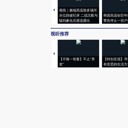
视线｜极端高温致多瑙河
水位跌破纪录 二战沉船与
韩国高温创百年
猛犸象化石接连露出
警告停止一切户
视听推荐
【不唯一答案】不止“养
【特别呈现】寻
老”
有意思的生活方