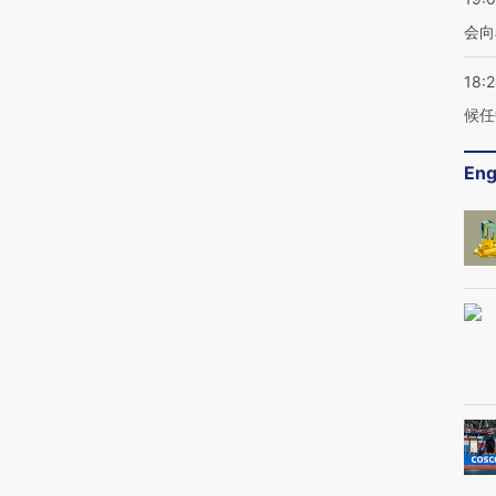
会向
18:
候任
Eng