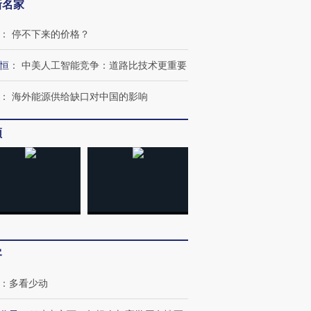
新名家
：
停不下来的价格？
恒
：
中美人工智能竞争：道路比技术更重要
：
海外能源供给缺口对中国的影响
频
客
：
多看少动