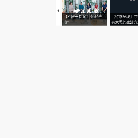
【不唯一答案】不止“养
【特别呈现】寻
老”
有意思的生活方