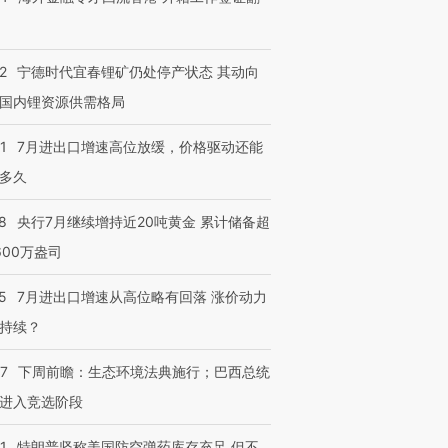
进第四届链博
【商旅对话】华住集团
技“链”接产
【特别呈现】寻找100种
CFO：不靠规模取胜，华
【特别呈
2
宁德时代宜春锂矿仍处停产状态 其动向
有意思的生活方式·第三对
住三大增长引擎是什么？
有意思的
国内锂资源供需格局
1
7月进出口增速高位放缓，价格驱动还能
多久
8
央行7月继续增持近20吨黄金 累计储备超
600万盎司
5
7月进出口增速从高位略有回落 涨价动力
持续？
07
下周前瞻：生态环境法典施行；巴西总统
进入竞选阶段
1
特朗普坚称美国防空弹药库存充足 但不