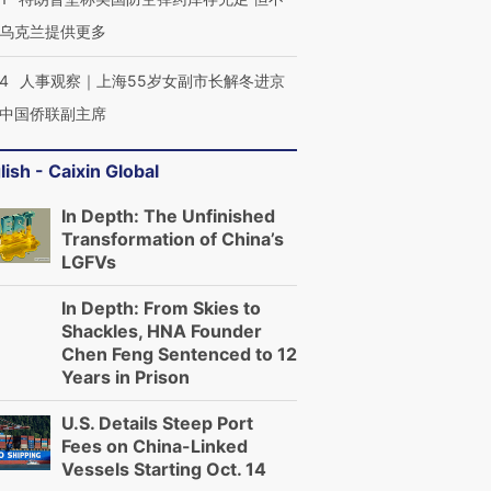
乌克兰提供更多
24
人事观察｜上海55岁女副市长解冬进京
中国侨联副主席
lish - Caixin Global
In Depth: The Unfinished
Transformation of China’s
LGFVs
In Depth: From Skies to
Shackles, HNA Founder
Chen Feng Sentenced to 12
Years in Prison
U.S. Details Steep Port
Fees on China-Linked
Vessels Starting Oct. 14