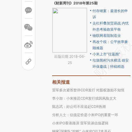
《财新周刊》2018年第25期
付存绪案：最漫长的申
诉
去杠杆叠加贸易战 内忧
外患考验政策平衡
物联网着陆制造业
再改个税：公平效率兼
顾难题
小米上市“往返跑”
出版日期 2018-06-
垃圾围村污水横流 雄安
25
环保鏖战｜特稿精选
相关报道
雷军多次避答暂停CDR发行 对股权激励不知情
李小加：小米推迟CDR发行或因风险太大
陈志武：好公司不应追赶CDR热潮
分析人士：估值定价是小米IPO的重要一环
小米IPO香港路演 雷军笑谈估值逻辑
独家|国家队“护航” 小米IPO引7名基石