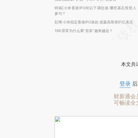
特稿|小米香港IPO何以下调估值 哪些基石投资人
参与？
彭博:小米拟定香港IPO条款 或最高筹资61亿美元
169.雷军为什么离“首富”越来越远？
本文共计
登录
后
财新通会
可畅读全