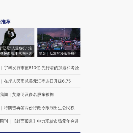
辑推荐
侵”还是“人道危机” 难
撕裂西班牙飞地休达
显影｜瓜农的漫长等待
｜
宇树发行市值610亿 先行者的加速和考验
｜
在岸人民币兑美元汇率连日升破6.75
我闻
｜
艾路明及多名股东被拘
｜
特朗普再签两份行政令限制出生公民权
周刊
｜
【封面报道】电力现货市场元年突进