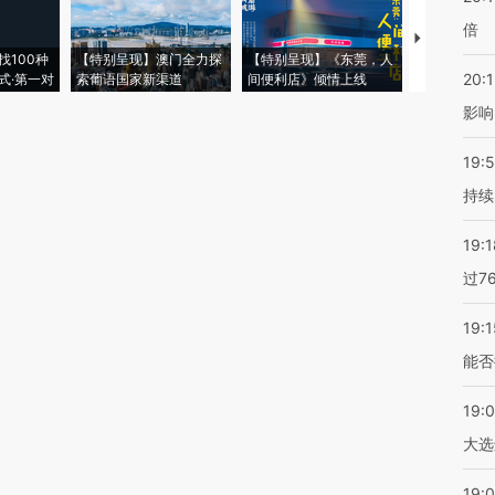
倍
【推广】走
找100种
【特别呈现】澳门全力探
【特别呈现】《东莞，人
会，让数智科
20:1
式·第一对
索葡语国家新渠道
间便利店》倾情上线
业
影响
19:5
持续
19:1
过7
19:1
能否
19:
大选
19:0