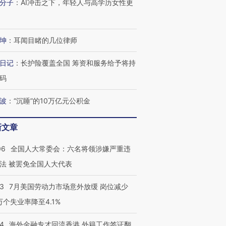
分子
：
AI冲击之下，年轻人与高学历女性更
坤
：
耳闻目睹的几位律师
日记
：
长护险覆盖全国 筹资和服务给予将持
码
波
：
“沉睡”的10万亿元公积金
新文章
06
全国人大常委会：六名将领涉嫌严重违
法 被罢免全国人大代表
跨国走私7万
视线｜被称为“蟑螂”的印
视线｜“入侵”还是“人道危
检体内含3种
度Z世代 用街头抗争将教
机”？难民潮撕裂西班牙
秘鲁纳斯
育部长拱下台
飞地休达
13人遇难
43
7月美国劳动力市场意外放缓 岗位减少
3万个失业率降至4.1%
14
海外金融专才回流香港 外籍工作签证翻