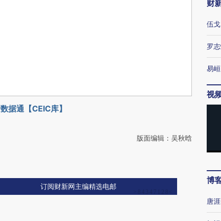
财
伍戈
罗志
易峘
视
数据通【CEIC库】
版面编辑：吴秋晗
博
订阅财新网主编精选电邮
唐涯