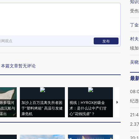
知识
受伤
丁金
村夫
新网观点
发布
续加
吴晓
本篇文章暂无评论
最
08:
纪违
致多瑙河
加沙上百万流离失所者困
视线｜HYROX的吸金
马航飞行员
二战沉船与
于“塑料烤箱” 高温引发健
术：是什么让中产们甘
粒摇头丸 尿
露出
康危机
心“花钱找虐”？
毒品
21:
2.
20: