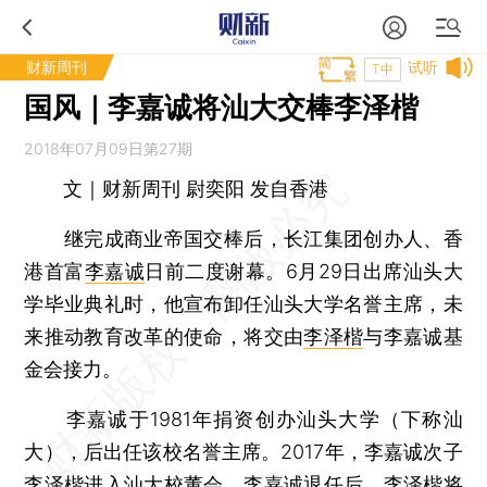
财新周刊
试听
T中
国风｜李嘉诚将汕大交棒李泽楷
2018年07月09日第27期
文｜财新周刊 尉奕阳 发自香港
继完成商业帝国交棒后，长江集团创办人、香
港首富
李嘉诚
日前二度谢幕。6月29日出席汕头大
学毕业典礼时，他宣布卸任汕头大学名誉主席，未
来推动教育改革的使命，将交由
李泽楷
与李嘉诚基
金会接力。
李嘉诚于1981年捐资创办汕头大学（下称汕
大），后出任该校名誉主席。2017年，李嘉诚次子
李泽楷进入汕大校董会。李嘉诚退任后，李泽楷将