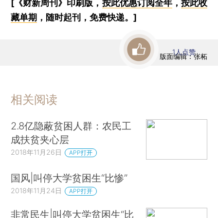
[《财新周刊》印刷版，
按此优惠订阅全年
，
按此收
藏单期
，随时起刊，免费快递。]
1
人点赞
版面编辑：张柘
相关阅读
2.8亿隐蔽贫困人群：农民工
成扶贫夹心层
2018年11月26日
APP打开
国风|叫停大学贫困生“比惨”
2018年11月24日
APP打开
非常民生|叫停大学贫困生“比