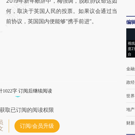
2019年新年献辞中，梅强调，脱欧协议命运如
何，取决于英国人民的投票。如果议会通过当
前协议，英国国内便能够“携手前进”。
编
视线
度Z
台
金融
政经
1022字 订阅后继续阅读
世界
地产
获取已订阅的阅读权限
员
财新
订阅/会员升级
文