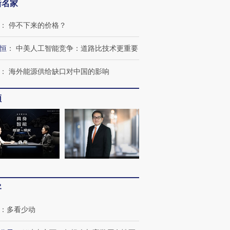
新名家
：
停不下来的价格？
恒
：
中美人工智能竞争：道路比技术更重要
：
海外能源供给缺口对中国的影响
频
客
：
多看少动
跨国走私7万
视线｜HY
检体内含3种
泽连斯基密集出访美英 索
秘鲁纳斯卡观光飞机坠毁
术：是什