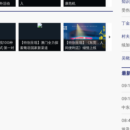
知识
外活动
入
康危机
毒品
受伤
丁金
村夫
【推广】走
找100种
【特别呈现】澳门全力探
【特别呈现】《东莞，人
会，让数智科
续加
式·第一对
索葡语国家新渠道
间便利店》倾情上线
业
吴晓
最
09:
09:
中东
08:
埃及