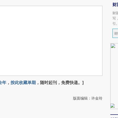
财
财
写
引
全年
，
按此收藏单期
，随时起刊，免费快递。]
版面编辑：许金玲