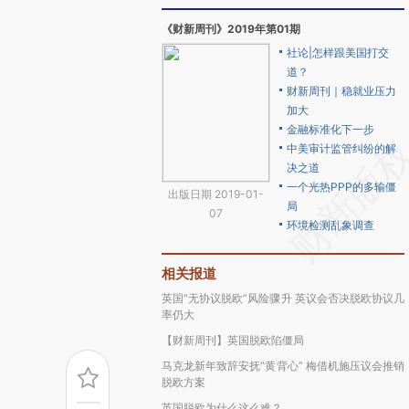
《财新周刊》2019年第01期
社论|怎样跟美国打交
道？
财新周刊｜稳就业压力
加大
金融标准化下一步
中美审计监管纠纷的解
决之道
一个光热PPP的多输僵
出版日期 2019-01-
局
07
环境检测乱象调查
相关报道
英国“无协议脱欧”风险骤升 英议会否决脱欧协议几
率仍大
【财新周刊】英国脱欧陷僵局
马克龙新年致辞安抚“黄背心” 梅借机施压议会推销
脱欧方案
英国脱欧为什么这么难？