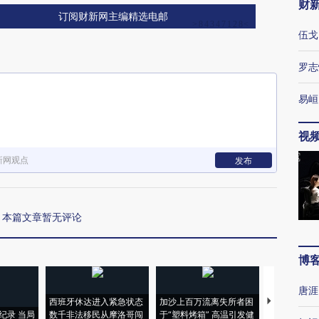
财
订阅财新网主编精选电邮
伍戈
罗志
易峘
视
新网观点
发布
本篇文章暂无评论
博
唐涯
西班牙休达进入紧急状态
加沙上百万流离失所者困
马航飞行员
纪录 当局
数千非法移民从摩洛哥闯
于“塑料烤箱” 高温引发健
粒摇头丸 尿