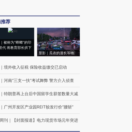
辑推荐
｜被称为“蟑螂”的印
世代 将教育部长拱下
显影｜瓜农的漫长等待
｜
境外收入征税 保险收益缴交已启动
｜
河南“三支一扶”考试舞弊 警方介入侦查
｜
特朗普再上台后中国留学生获签数量大减
｜
广州开发区产业园REIT较发行价“腰斩”
周刊
｜
【封面报道】电力现货市场元年突进