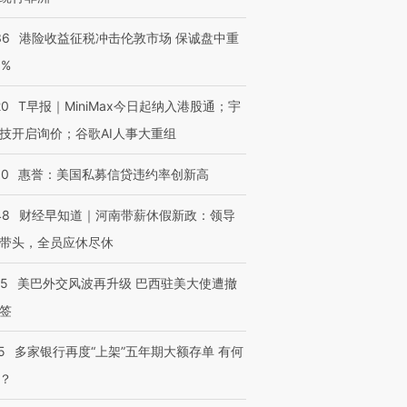
36
港险收益征税冲击伦敦市场 保诚盘中重
3%
20
T早报｜MiniMax今日起纳入港股通；宇
技开启询价；谷歌AI人事大重组
30
惠誉：美国私募信贷违约率创新高
48
财经早知道｜河南带薪休假新政：领导
带头，全员应休尽休
05
美巴外交风波再升级 巴西驻美大使遭撤
签
5
多家银行再度“上架”五年期大额存单 有何
？