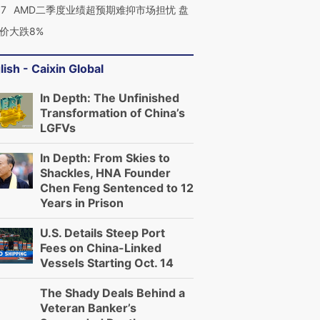
37
AMD二季度业绩超预期难抑市场担忧 盘
价大跌8%
lish - Caixin Global
In Depth: The Unfinished
Transformation of China’s
LGFVs
In Depth: From Skies to
Shackles, HNA Founder
Chen Feng Sentenced to 12
Years in Prison
U.S. Details Steep Port
Fees on China-Linked
Vessels Starting Oct. 14
The Shady Deals Behind a
Veteran Banker’s