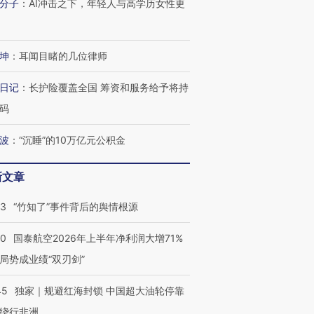
分子
：
AI冲击之下，年轻人与高学历女性更
要防空导弹“救急”
13人遇难
心“花钱找
坤
：
耳闻目睹的几位律师
日记
：
长护险覆盖全国 筹资和服务给予将持
进第四届链博
【商旅对话】华住集团
技“链”接产
【特别呈现】寻找100种
CFO：不靠规模取胜，华
【特别呈
码
有意思的生活方式·第三对
住三大增长引擎是什么？
有意思的
波
：
“沉睡”的10万亿元公积金
新文章
13
“竹知了”事件背后的舆情根源
10
国泰航空2026年上半年净利润大增71%
局势成业绩“双刃剑”
45
独家｜规避红海封锁 中国超大油轮停靠
绕行非洲