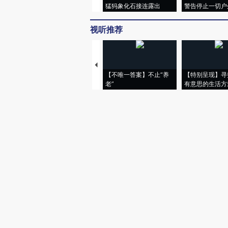
猛犸象化石接连露出
警告停止一切户
视听推荐
【不唯一答案】不止“养
【特别呈现】寻
老”
有意思的生活方