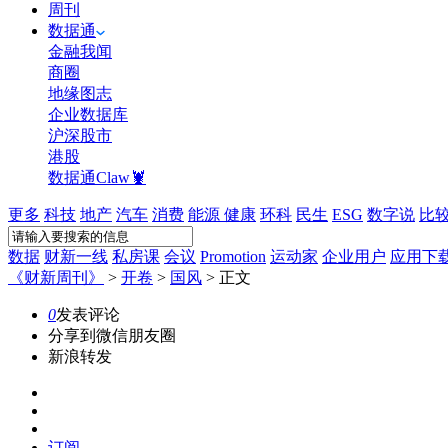
周刊
数据通
金融我闻
商圈
地缘图志
企业数据库
沪深股市
港股
数据通Claw🦞
更多
科技
地产
汽车
消费
能源
健康
环科
民生
ESG
数字说
比
数据
财新一线
私房课
会议
Promotion
运动家
企业用户
应用下
《财新周刊》
>
开卷
>
国风
>
正文
0
发表评论
分享到微信朋友圈
新浪转发
订阅