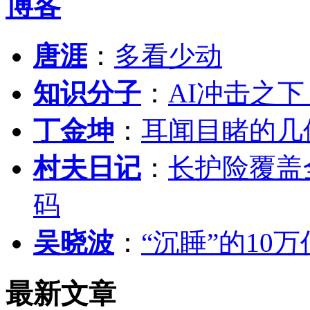
博客
唐涯
：
多看少动
知识分子
：
AI冲击之
丁金坤
：
耳闻目睹的几
村夫日记
：
长护险覆盖
码
吴晓波
：
“沉睡”的10
最新文章