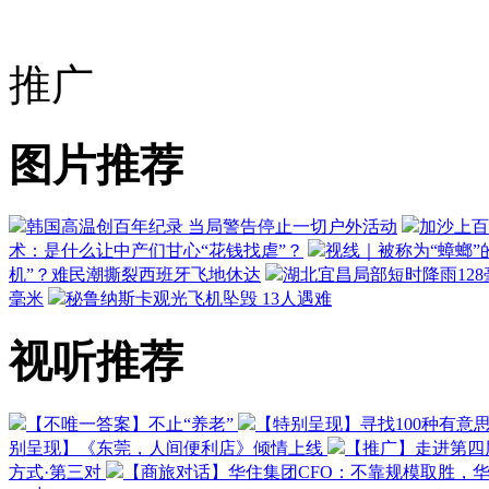
推广
图片推荐
韩国高温创百年纪录 当局警告停止一切户外活动
加沙上百
术：是什么让中产们甘心“花钱找虐”？
视线｜被称为“蟑螂”
机”？难民潮撕裂西班牙飞地休达
湖北宜昌局部短时降雨128毫
毫米
秘鲁纳斯卡观光飞机坠毁 13人遇难
视听推荐
【不唯一答案】不止“养老”
【特别呈现】寻找100种有意
别呈现】《东莞，人间便利店》倾情上线
【推广】走进第四
方式·第三对
【商旅对话】华住集团CFO：不靠规模取胜，