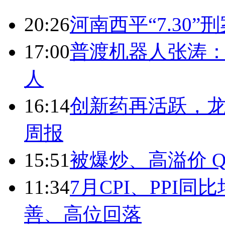
20:26
河南西平“7.30”
17:00
普渡机器人张涛
人
16:14
创新药再活跃，
周报
15:51
被爆炒、高溢价 Q
11:34
7月CPI、PPI同
善、高位回落