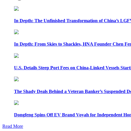
In Depth: The Unfinished Transformation of China’s LGF
In Depth: From Skies to Shackles, HNA Founder Chen Feng
U.S. Details Steep Port Fees on China-Linked Vessels Start
The Shady Deals Behind a Veteran Banker’s Suspended D
Dongfeng Spins Off EV Brand Voyah for Independent Hon
Read More