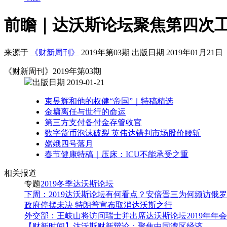
前瞻｜达沃斯论坛聚焦第四次
来源于
《财新周刊》
2019年第03期 出版日期 2019年01月21日
《财新周刊》2019年第03期
出版日期 2019-01-21
束昱辉和他的权健“帝国”｜特稿精选
金墉离任与世行的命运
第三方支付备付金存管收官
数字货币泡沫破裂 英伟达错判市场股价腰斩
嫦娥四号落月
春节健康特稿｜压床：ICU不能承受之重
相关报道
专题
2019冬季达沃斯论坛
下周：2019达沃斯论坛有何看点？安倍晋三为何频访俄
政府停摆未决 特朗普宣布取消达沃斯之行
外交部：王岐山将访问瑞士并出席达沃斯论坛2019年年会
【财新时间】达沃斯财新辩论：聚焦中国湾区经济