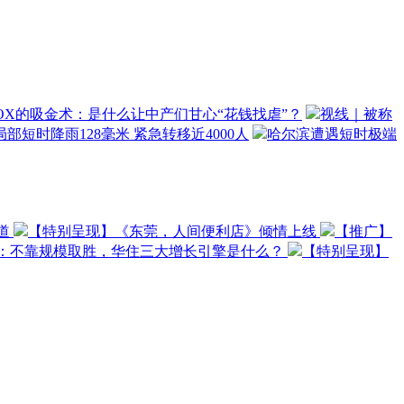
OX的吸金术：是什么让中产们甘心“花钱找虐”？
视线｜被称
部短时降雨128毫米 紧急转移近4000人
哈尔滨遭遇短时极端
道
【特别呈现】《东莞，人间便利店》倾情上线
【推广】
O：不靠规模取胜，华住三大增长引擎是什么？
【特别呈现】