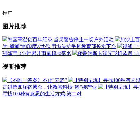
推广
图片推荐
韩国高温创百年纪录 当局警告停止一切户外活动
加沙上百
为“蟑螂”的印度Z世代 用街头抗争将教育部长拱下台
视线｜
强降雨 3小时累计雨量超80毫米
秘鲁纳斯卡观光飞机坠毁 1
视听推荐
【不唯一答案】不止“养老”
【特别呈现】寻找100种有意
走进第四届链博会，让数智科技“链”接产业
【特别呈现】寻找
寻找100种有意思的生活方式·第二对