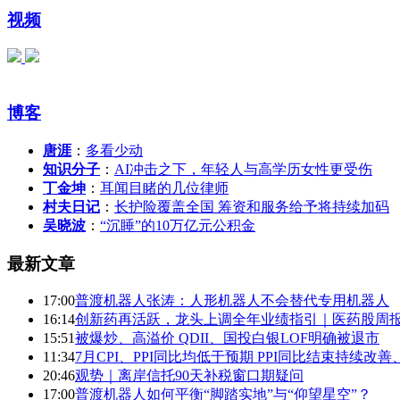
视频
博客
唐涯
：
多看少动
知识分子
：
AI冲击之下，年轻人与高学历女性更受伤
丁金坤
：
耳闻目睹的几位律师
村夫日记
：
长护险覆盖全国 筹资和服务给予将持续加码
吴晓波
：
“沉睡”的10万亿元公积金
最新文章
17:00
普渡机器人张涛：人形机器人不会替代专用机器人
16:14
创新药再活跃，龙头上调全年业绩指引｜医药股周
15:51
被爆炒、高溢价 QDII、国投白银LOF明确被退市
11:34
7月CPI、PPI同比均低于预期 PPI同比结束持续改
20:46
观势｜离岸信托90天补税窗口期疑问
17:00
普渡机器人如何平衡“脚踏实地”与“仰望星空”？