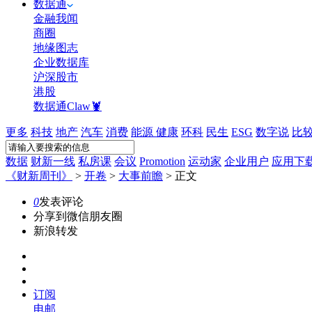
数据通
金融我闻
商圈
地缘图志
企业数据库
沪深股市
港股
数据通Claw🦞
更多
科技
地产
汽车
消费
能源
健康
环科
民生
ESG
数字说
比
数据
财新一线
私房课
会议
Promotion
运动家
企业用户
应用下
《财新周刊》
>
开卷
>
大事前瞻
>
正文
0
发表评论
分享到微信朋友圈
新浪转发
订阅
电邮