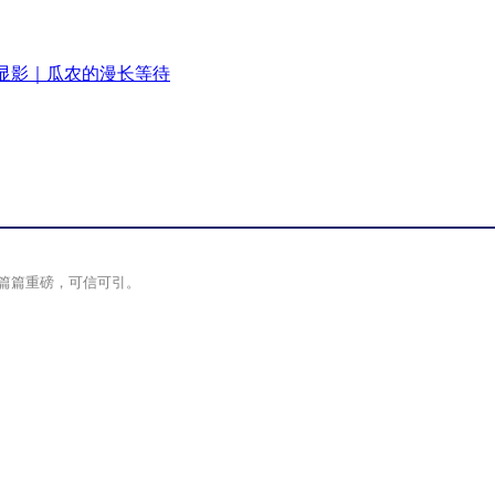
显影｜瓜农的漫长等待
篇篇重磅，可信可引。