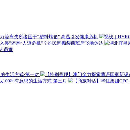
万流离失所者困于“塑料烤箱” 高温引发健康危机
视线｜HYR
“入侵”还是“人道危机”？难民潮撕裂西班牙飞地休达
湖北宜昌局
3人遇难
思的生活方式·第一对
【特别呈现】澳门全力探索葡语国家新渠
100种有意思的生活方式·第三对
【商旅对话】华住集团CF