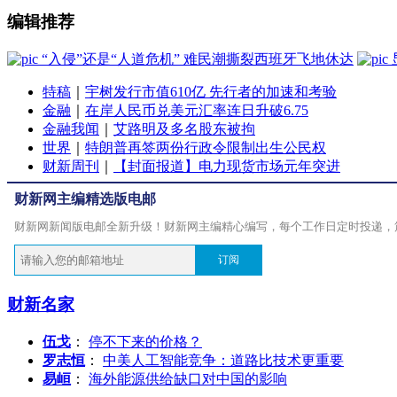
编辑推荐
“入侵”还是“人道危机” 难民潮撕裂西班牙飞地休达
特稿
｜
宇树发行市值610亿 先行者的加速和考验
金融
｜
在岸人民币兑美元汇率连日升破6.75
金融我闻
｜
艾路明及多名股东被拘
世界
｜
特朗普再签两份行政令限制出生公民权
财新周刊
｜
【封面报道】电力现货市场元年突进
财新网主编精选版电邮
财新网新闻版电邮全新升级！财新网主编精心编写，每个工作日定时投递，
订阅
财新名家
伍戈
：
停不下来的价格？
罗志恒
：
中美人工智能竞争：道路比技术更重要
易峘
：
海外能源供给缺口对中国的影响