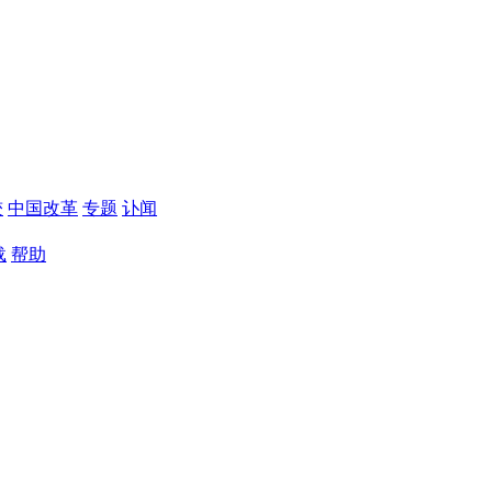
较
中国改革
专题
讣闻
载
帮助