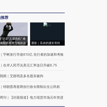
辑推荐
侵”还是“人道危机” 难
撕裂西班牙飞地休达
显影｜瓜农的漫长等待
｜
宇树发行市值610亿 先行者的加速和考验
｜
在岸人民币兑美元汇率连日升破6.75
我闻
｜
艾路明及多名股东被拘
｜
特朗普再签两份行政令限制出生公民权
周刊
｜
【封面报道】电力现货市场元年突进