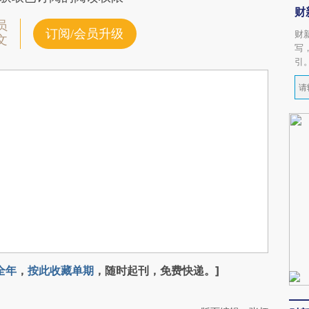
财
员
订阅/会员升级
财
文
写
引
全年
，
按此收藏单期
，随时起刊，免费快递。]