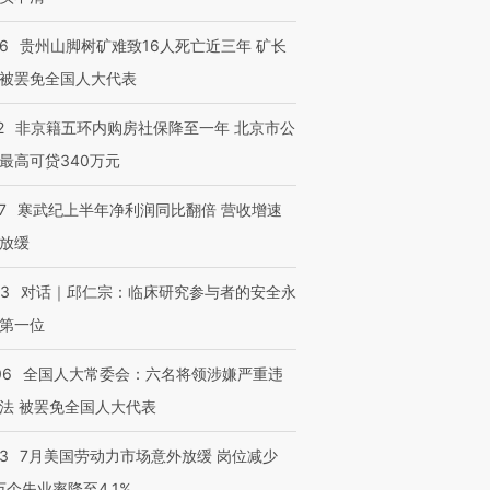
36
贵州山脚树矿难致16人死亡近三年 矿长
被罢免全国人大代表
2
非京籍五环内购房社保降至一年 北京市公
最高可贷340万元
7
寒武纪上半年净利润同比翻倍 营收增速
放缓
53
对话｜邱仁宗：临床研究参与者的安全永
第一位
06
全国人大常委会：六名将领涉嫌严重违
法 被罢免全国人大代表
43
7月美国劳动力市场意外放缓 岗位减少
3万个失业率降至4.1%