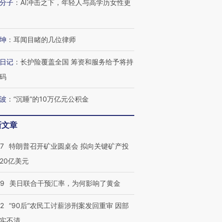
分子
：
AI冲击之下，年轻人与高学历女性更
跨国走私7万
视线｜被称为“蟑螂”的印
视线｜“入侵”还是“人道危
检体内含3种
度Z世代 用街头抗争将教
机”？难民潮撕裂西班牙
秘鲁纳斯
坤
：
耳闻目睹的几位律师
育部长拱下台
飞地休达
13人遇难
日记
：
长护险覆盖全国 筹资和服务给予将持
码
波
：
“沉睡”的10万亿元公积金
进第四届链博
【商旅对话】华住集团
技“链”接产
【特别呈现】寻找100种
CFO：不靠规模取胜，华
【特别呈
有意思的生活方式·第三对
住三大增长引擎是什么？
有意思的
新文章
57
特朗普召开矿业圆桌会 拟向关键矿产投
20亿美元
09
美日联合干预汇率，为何影响了黄金
32
“90后”农民工讨薪涉刑案发回重审 因部
实不清