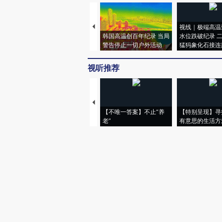
视线｜极端高温
韩国高温创百年纪录 当局
水位跌破纪录 
警告停止一切户外活动
猛犸象化石接连
视听推荐
【不唯一答案】不止“养
【特别呈现】寻
老”
有意思的生活方