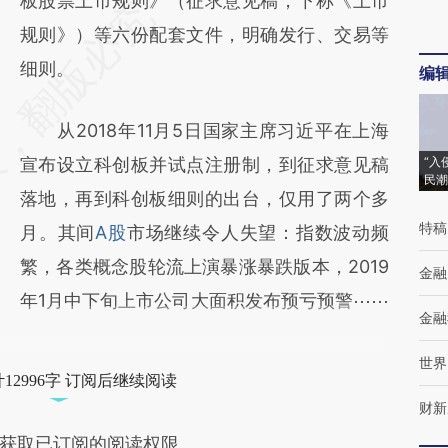
板股票上市规则》（征求意见稿，下称《上市
规则》）等六份配套文件，明确发行、交易等
细则。
编
从2018年11月5日国家主席习近平在上海
宣布设立科创板并试点注册制，到征求意见稿
“入
民潮
落地，再到科创板细则的出台，仅用了两个多
特稿
月。其间
A股
市场继续令人失望：指数波动频
繁，各类概念股轮流上演暴涨暴跌版本，2019
金融
年1月中下旬上市公司大面积发布预亏预警⋯⋯
金融
世界
12996字 订阅后继续阅读
财新
获取已订阅的阅读权限