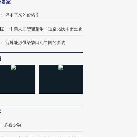
新名家
：
停不下来的价格？
恒
：
中美人工智能竞争：道路比技术更重要
：
海外能源供给缺口对中国的影响
频
客
：
多看少动