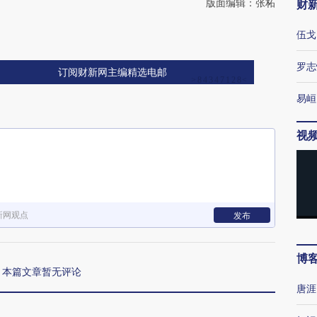
版面编辑：张柘
财
伍戈
罗志
订阅财新网主编精选电邮
易峘
视
新网观点
发布
博
本篇文章暂无评论
唐涯