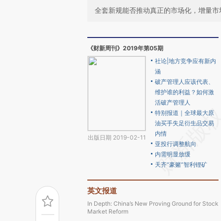
全套新规能否推动真正的市场化，增量市
《财新周刊》2019年第05期
社论|地方竞争应有新内
涵
破产管理人应该代表、
维护谁的利益？如何激
活破产管理人
特别报道｜全球最大原
油买手失足衍生品交易
内情
出版日期 2019-02-11
亚投行调整航向
内需明显放缓
天齐“豪赌”智利锂矿
英文报道
In Depth: China’s New Proving Ground for Stock
Market Reform