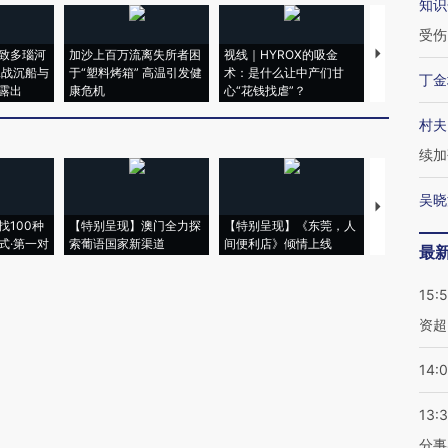
知识
受伤
致多瑙河
加沙上百万流离失所者困
视线｜HYROX的吸金
马航飞行员
二战沉船与
于“塑料烤箱” 高温引发健
术：是什么让中产们甘
粒摇头丸 尿
丁金
露出
康危机
心“花钱找虐”？
毒品
村夫
续加
吴晓
【推广】走
找100种
【特别呈现】澳门全力探
【特别呈现】《东莞，人
会，让数智科
式·第一对
索葡语国家新渠道
间便利店》倾情上线
业
最
15:
资超
14:
13:
分事