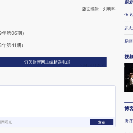
财
版面编辑：刘明晖
伍戈
罗志
9年第06期）
易峘
8年第41期）
视
订阅财新网主编精选电邮
博
唐涯
新网观点
发布