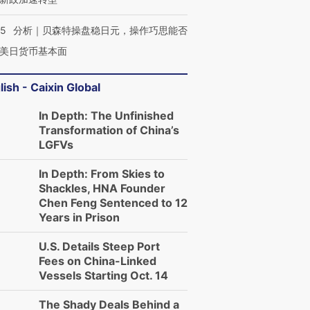
05
分析｜贝森特操盘稳日元，操作巧思能否
美日货币基本面
lish - Caixin Global
In Depth: The Unfinished
Transformation of China’s
LGFVs
In Depth: From Skies to
Shackles, HNA Founder
Chen Feng Sentenced to 12
Years in Prison
U.S. Details Steep Port
Fees on China-Linked
Vessels Starting Oct. 14
The Shady Deals Behind a