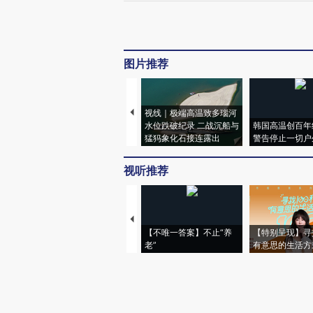
图片推荐
视线｜极端高温致多瑙河
水位跌破纪录 二战沉船与
韩国高温创百年
猛犸象化石接连露出
警告停止一切户
视听推荐
【不唯一答案】不止“养
【特别呈现】寻
老”
有意思的生活方