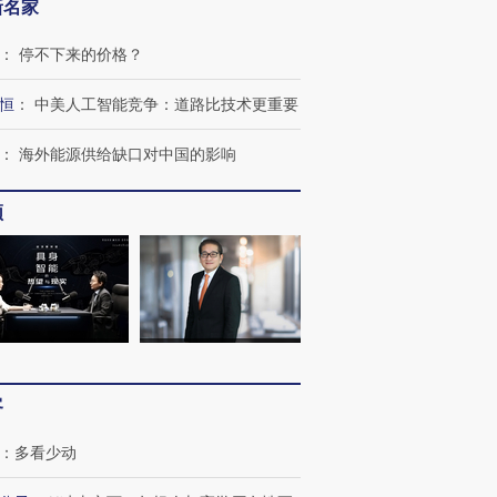
新名家
：
停不下来的价格？
恒
：
中美人工智能竞争：道路比技术更重要
：
海外能源供给缺口对中国的影响
频
客
：
多看少动