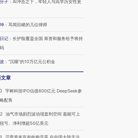
分子
：
AI冲击之下，年轻人与高学历女性更
坤
：
耳闻目睹的几位律师
日记
：
长护险覆盖全国 筹资和服务给予将持
码
OX的吸金
马航飞行员跨国走私7万
视线｜被称为“蟑螂”的印
让中产们甘
粒摇头丸 尿检体内含3种
度Z世代 用街头抗争将教
秘鲁纳斯
”？
毒品
育部长拱下台
13人遇难
波
：
“沉睡”的10万亿元公积金
新文章
0
宇树科技IPO估值600亿元 DeepSeek参
进第四届链博
【商旅对话】华住集团
略配售
技“链”接产
【特别呈现】寻找100种
CFO：不靠规模取胜，华
【特别呈
有意思的生活方式·第三对
住三大增长引擎是什么？
有意思的
22
油气市场剧烈波动现套利空间 嘉能可上
扭亏、净利增超50亿美元
6
贝恩资本宣布收购贡茶 在中国大陆无法