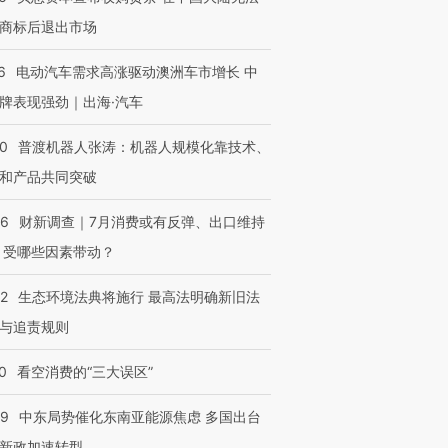
商标后退出市场
6
电动汽车需求高涨驱动澳洲车市增长 中
牌表现强劲｜出海·汽车
00
普渡机器人张涛：机器人规模化靠技术、
和产品共同突破
56
财新调查｜7月消费或有反弹、出口维持
 受哪些因素带动？
42
生态环境法典将施行 最高法明确新旧法
与追责规则
0
看空消费的“三大误区”
59
中东局势催化东南亚能源焦虑 多国出台
新政加速转型