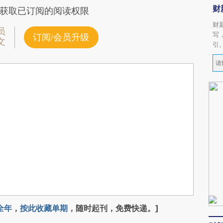
财
获取已订阅的阅读权限
财
员
写
订阅/会员升级
文
引
全年
，
按此收藏单期
，随时起刊，免费快递。]