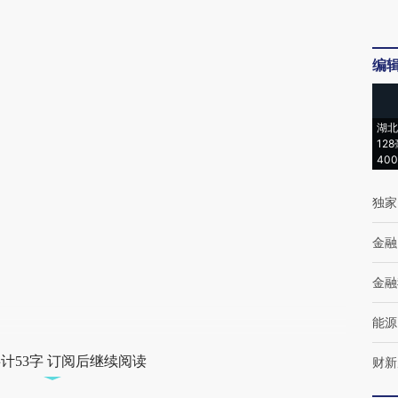
编
湖北
12
40
独家
金融
金融
能源
计53字 订阅后继续阅读
财新