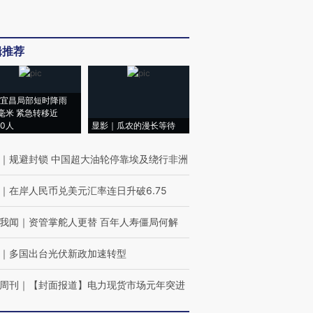
辑推荐
宜昌局部短时降雨
8毫米 紧急转移近
00人
显影｜瓜农的漫长等待
｜
规避封锁 中国超大油轮停靠埃及绕行非洲
｜
在岸人民币兑美元汇率连日升破6.75
我闻
｜
资管掌舵人更替 百年人寿僵局何解
｜
多国出台光伏新政加速转型
周刊
｜
【封面报道】电力现货市场元年突进