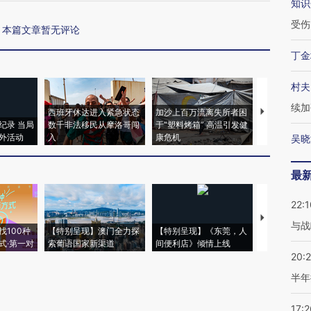
知识
受伤
本篇文章暂无评论
丁金
村夫
续加
西班牙休达进入紧急状态
加沙上百万流离失所者困
视线｜HYR
纪录 当局
数千非法移民从摩洛哥闯
于“塑料烤箱” 高温引发健
术：是什么
外活动
入
康危机
心“花钱找虐
吴晓
最
22:1
【推广】走
与战
找100种
【特别呈现】澳门全力探
【特别呈现】《东莞，人
会，让数智科
式·第一对
索葡语国家新渠道
间便利店》倾情上线
业
20:
半年
17:2