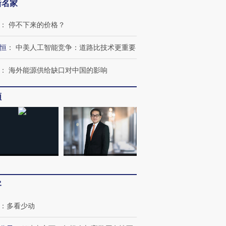
新名家
：
停不下来的价格？
恒
：
中美人工智能竞争：道路比技术更重要
：
海外能源供给缺口对中国的影响
频
客
：
多看少动