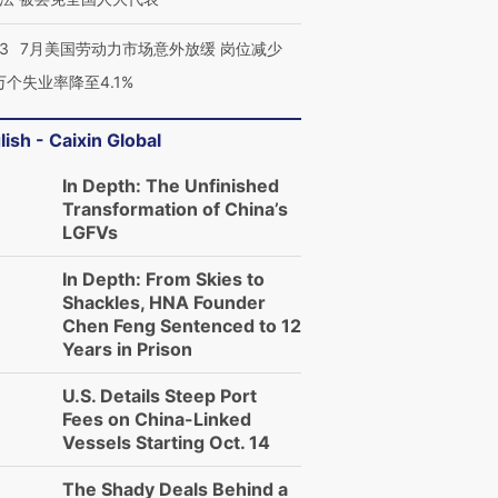
43
7月美国劳动力市场意外放缓 岗位减少
3万个失业率降至4.1%
lish - Caixin Global
In Depth: The Unfinished
Transformation of China’s
LGFVs
In Depth: From Skies to
Shackles, HNA Founder
Chen Feng Sentenced to 12
Years in Prison
U.S. Details Steep Port
Fees on China-Linked
Vessels Starting Oct. 14
The Shady Deals Behind a