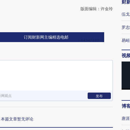
财
版面编辑：许金玲
伍戈
罗志
订阅财新网主编精选电邮
易峘
视
新网观点
发布
博
唐涯
本篇文章暂无评论