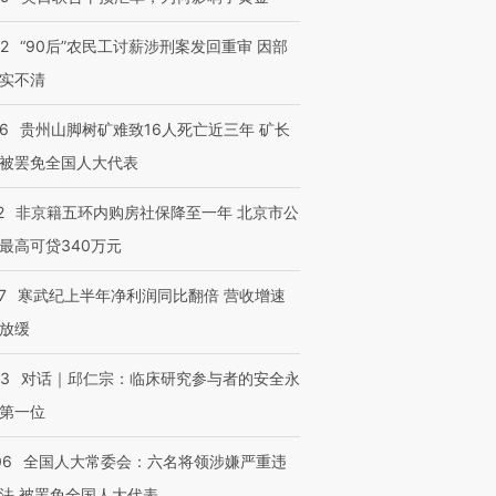
32
“90后”农民工讨薪涉刑案发回重审 因部
实不清
36
贵州山脚树矿难致16人死亡近三年 矿长
被罢免全国人大代表
2
非京籍五环内购房社保降至一年 北京市公
最高可贷340万元
7
寒武纪上半年净利润同比翻倍 营收增速
放缓
53
对话｜邱仁宗：临床研究参与者的安全永
第一位
06
全国人大常委会：六名将领涉嫌严重违
法 被罢免全国人大代表