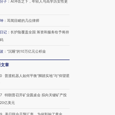
分子
：
AI冲击之下，年轻人与高学历女性更
坤
：
耳闻目睹的几位律师
跨国走私7万
视线｜被称为“蟑螂”的印
视线｜“入侵”还是“人道危
检体内含3种
度Z世代 用街头抗争将教
机”？难民潮撕裂西班牙
秘鲁纳斯
育部长拱下台
飞地休达
13人遇难
日记
：
长护险覆盖全国 筹资和服务给予将持
码
波
：
“沉睡”的10万亿元公积金
进第四届链博
【商旅对话】华住集团
新文章
技“链”接产
【特别呈现】寻找100种
CFO：不靠规模取胜，华
【特别呈
有意思的生活方式·第三对
住三大增长引擎是什么？
有意思的
00
普渡机器人如何平衡“脚踏实地”与“仰望星
？
57
特朗普召开矿业圆桌会 拟向关键矿产投
20亿美元
09
美日联合干预汇率，为何影响了黄金