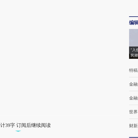
编
“入
民潮
特稿
金融
金融
世界
计39字 订阅后继续阅读
财新