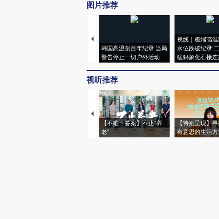
图片推荐
视线｜极端高温
韩国高温创百年纪录 当局
水位跌破纪录 
警告停止一切户外活动
猛犸象化石接连
视听推荐
【不唯一答案】不止“养
【特别呈现】寻
老”
有意思的生活方