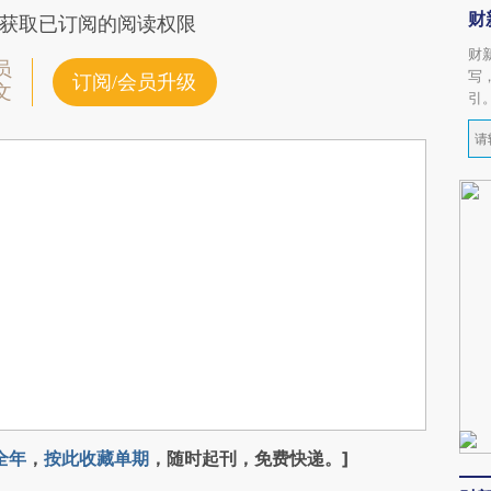
财
获取已订阅的阅读权限
财
员
写
订阅/会员升级
文
引
全年
，
按此收藏单期
，随时起刊，免费快递。]