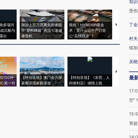
知识
受伤
丁金
致多瑙河
加沙上百万流离失所者困
视线｜HYROX的吸金
马航飞行员
二战沉船与
于“塑料烤箱” 高温引发健
术：是什么让中产们甘
粒摇头丸 尿
露出
康危机
心“花钱找虐”？
毒品
村夫
续加
吴晓
【推广】走
最
找100种
【特别呈现】澳门全力探
【特别呈现】《东莞，人
会，让数智科
式·第一对
索葡语国家新渠道
间便利店》倾情上线
业
17:
空”
15:
资超
14: