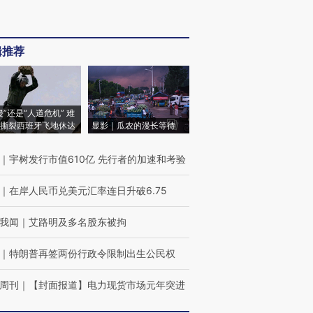
辑推荐
侵”还是“人道危机” 难
撕裂西班牙飞地休达
显影｜瓜农的漫长等待
｜
宇树发行市值610亿 先行者的加速和考验
｜
在岸人民币兑美元汇率连日升破6.75
我闻
｜
艾路明及多名股东被拘
｜
特朗普再签两份行政令限制出生公民权
周刊
｜
【封面报道】电力现货市场元年突进