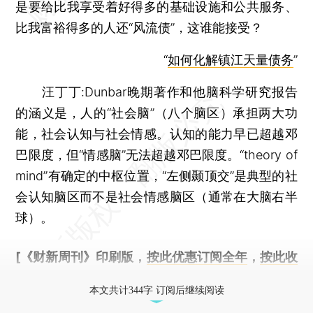
是要给比我享受着好得多的基础设施和公共服务、
比我富裕得多的人还“风流债”，这谁能接受？
“
如何化解镇江天量债务
”
汪丁丁:Dunbar晚期著作和他脑科学研究报告
的涵义是，人的“社会脑”（八个脑区）承担两大功
能，社会认知与社会情感。认知的能力早已超越邓
巴限度，但“情感脑”无法超越邓巴限度。“theory of
mind”有确定的中枢位置，“左侧颞顶交”是典型的社
会认知脑区而不是社会情感脑区（通常在大脑右半
球）。
[《财新周刊》印刷版，
按此优惠订阅全年
，
按此收
藏单期
，随时起刊，免费快递。]
本文共计344字 订阅后继续阅读