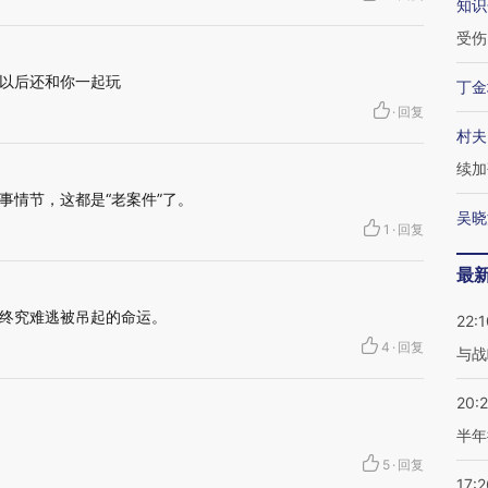
知识
受伤
以后还和你一起玩
丁金
·
回复
村夫
续加
事情节，这都是“老案件”了。
吴晓
1
·
回复
最
终究难逃被吊起的命运。
22:1
4
·
回复
与战
20:
半年
5
·
回复
17:2