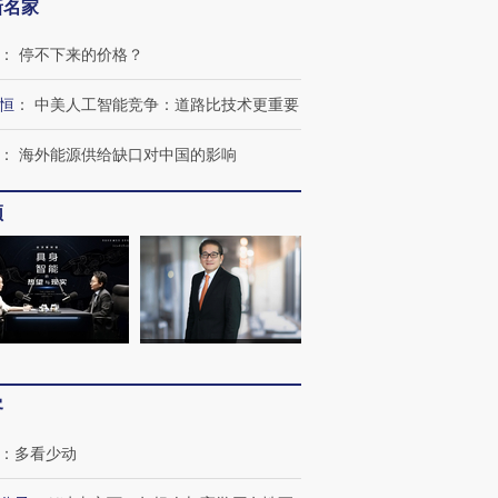
新名家
：
停不下来的价格？
恒
：
中美人工智能竞争：道路比技术更重要
：
海外能源供给缺口对中国的影响
频
客
：
多看少动