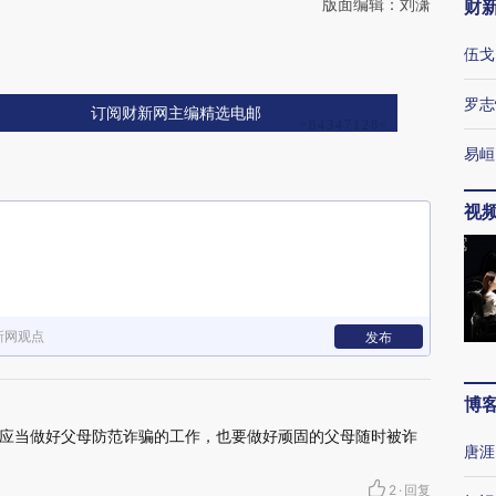
版面编辑：刘潇
财
伍戈
罗志
订阅财新网主编精选电邮
易峘
视
新网观点
发布
博
应当做好父母防范诈骗的工作，也要做好顽固的父母随时被诈
唐涯
2
·
回复