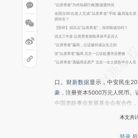
“以房养老”为何知易行难|数据通特供
全国仅90位老人完成“以房养老”手续 骗局滋生原
因何在？
【秒评】拟试点“以房养老”，深圳能成功吗？
试点三年多 以房养老保险承保不足百人
“以房养老”骗局，公证缘何成众矢之的
涉“以房养老”骗局 北京一公证处遭停业整顿
“以房养老”遇骗局丢房产 北京一女士状告中介人员
口。
财新数据
显示，中安民生2
豪
，注册资本5000万元人民币
中国老龄事业发展基金会有合作，
本文共计
登录
后