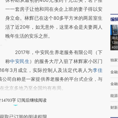
休补助从最初的400元涨到千元出头，名下惟
一一套房子让他和同在央企上班的妻子得以安
身立命。林辉已在这个80多平方米的两居室生
编
活了近20年，如无意外，这里本会是夫妻两人
晚年生活的安乐之所。
湖北
12
40
2017年，中安民生养老服务有限公司（下
独家
称
中安民生
）的服务大厅入驻了林辉家小区门
016年3月成立，实际控制人及法定代表人为
李佳
金融
。该公司自称是一家提供养老服务的平台式企业，与
金融
在北京多地乃至全国均有布局。
能源
14703字 订阅后继续阅读
财新
获取已订阅的阅读权限