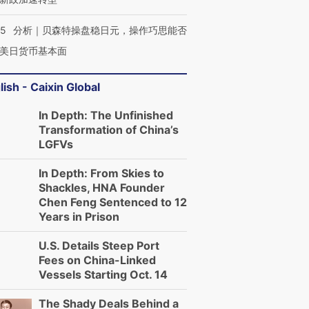
05
分析｜贝森特操盘稳日元，操作巧思能否
美日货币基本面
lish - Caixin Global
In Depth: The Unfinished
Transformation of China’s
LGFVs
In Depth: From Skies to
OX的吸金
马航飞行员跨国走私7万
视线｜被称为“蟑螂”的印
让中产们甘
粒摇头丸 尿检体内含3种
度Z世代 用街头抗争将教
秘鲁纳斯
Shackles, HNA Founder
”？
毒品
育部长拱下台
13人遇难
Chen Feng Sentenced to 12
Years in Prison
U.S. Details Steep Port
Fees on China-Linked
Vessels Starting Oct. 14
进第四届链博
【商旅对话】华住集团
技“链”接产
【特别呈现】寻找100种
CFO：不靠规模取胜，华
【特别呈
The Shady Deals Behind a
有意思的生活方式·第三对
住三大增长引擎是什么？
有意思的