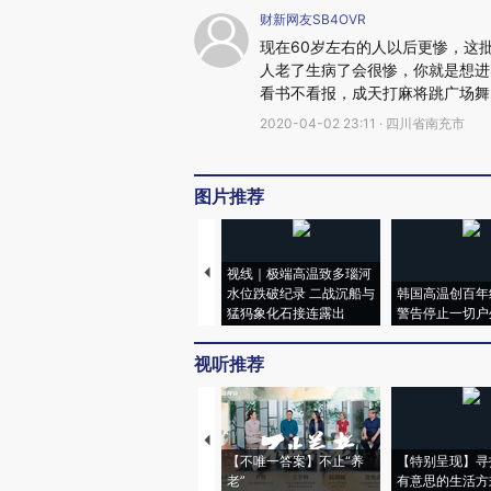
财新网友SB4OVR
现在60岁左右的人以后更惨，这
人老了生病了会很惨，你就是想进
看书不看报，成天打麻将跳广场舞
2020-04-02 23:11 · 四川省南充市
图片推荐
视线｜极端高温致多瑙河
水位跌破纪录 二战沉船与
韩国高温创百年
猛犸象化石接连露出
警告停止一切户
视听推荐
【不唯一答案】不止“养
【特别呈现】寻
老”
有意思的生活方