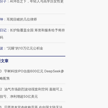
分子
：
AI冲击之下，年轻人与高学历女性更
坤
：
耳闻目睹的几位律师
日记
：
长护险覆盖全国 筹资和服务给予将持
码
波
：
“沉睡”的10万亿元公积金
新文章
0
宇树科技IPO估值600亿元 DeepSeek参
略配售
22
油气市场剧烈波动现套利空间 嘉能可上
扭亏、净利增超50亿美元
6
贝恩资本宣布收购贡茶 在中国大陆无法