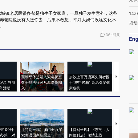
批城镇老居民很多都是独生子女家庭，一旦独子发生意外，这些
14:
养老院也没有人送你去，后果不敢想，幸好大妈们没啥文化不
撬动
。
36
·
回复
Eng
西班牙休达进入紧急状态
加沙上百万流离失所者困
视线｜HYR
纪录 当局
数千非法移民从摩洛哥闯
于“塑料烤箱” 高温引发健
术：是什么
外活动
入
康危机
心“花钱找虐
【推广】走
找100种
【特别呈现】澳门全力探
【特别呈现】《东莞，人
会，让数智科
式·第一对
索葡语国家新渠道
间便利店》倾情上线
业