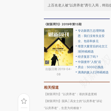
上百名老人被“以房养老”诱引入局，终陷
《财新周刊》2019年第13期
专访新西兰总理阿德
恩：我们没有失去安
全、包容和多元
维普大案背后的论文江
湖|特稿精选
经济复苏了吗？
中国债市“入指”后
房企：5000亿挑战
出版日期 2019-04-
滴滴的敌人们|特稿精选
08
相关报道
【财新周刊】“以房养老”：谁的算盘更精
【财新周刊】国风 | 高女士的“以房养老”诉讼
“以房养老”，生意为何难做？