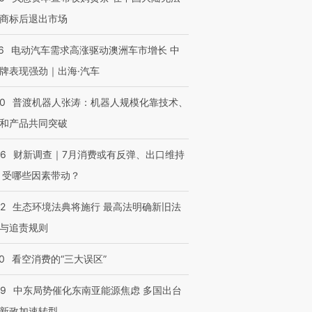
商标后退出市场
6
电动汽车需求高涨驱动澳洲车市增长 中
牌表现强劲｜出海·汽车
00
普渡机器人张涛：机器人规模化靠技术、
和产品共同突破
56
财新调查｜7月消费或有反弹、出口维持
 受哪些因素带动？
42
生态环境法典将施行 最高法明确新旧法
与追责规则
0
看空消费的“三大误区”
59
中东局势催化东南亚能源焦虑 多国出台
新政加速转型