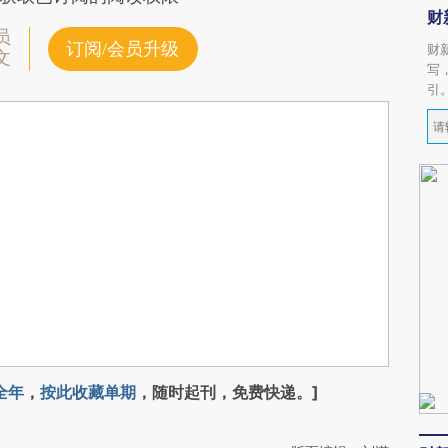
财
员
订阅/会员升级
财
文
写
引
全年
，
按此收藏单期
，随时起刊，免费快递。]