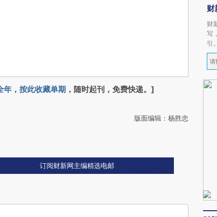
财
财
写
引
全年
，
按此收藏单期
，随时起刊，免费快递。]
版面编辑：杨胜忠
订阅财新网主编精选电邮