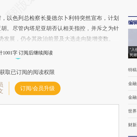
，以色列总检察长曼德尔卜利特突然宣布，计划
编
亚胡。尽管内塔尼亚胡否认相关指控，并斥之为针
情势发展，仍令其政治前景及大选走向陡增变数。
“入
1001字 订阅后继续阅读
民潮
特稿
获取已订阅的阅读权限
金融
员
订阅/会员升级
文
金融
世界
财新