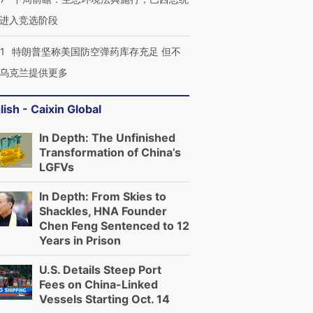
进入竞选阶段
1
特朗普坚称美国防空弹药库存充足 但不
乌克兰提供更多
lish - Caixin Global
In Depth: The Unfinished
Transformation of China’s
LGFVs
In Depth: From Skies to
Shackles, HNA Founder
Chen Feng Sentenced to 12
Years in Prison
U.S. Details Steep Port
Fees on China-Linked
Vessels Starting Oct. 14