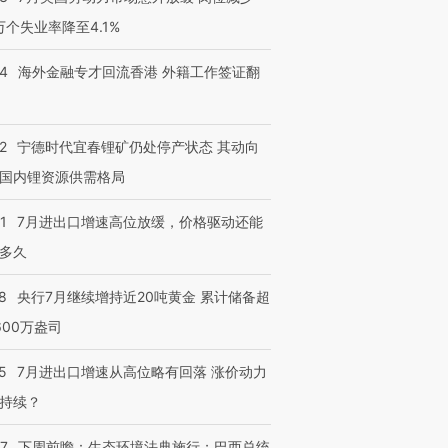
3万个失业率降至4.1%
14
海外金融专才回流香港 外籍工作签证翻
2
宁德时代宜春锂矿仍处停产状态 其动向
国内锂资源供需格局
1
7月进出口增速高位放缓，价格驱动还能
多久
8
央行7月继续增持近20吨黄金 累计储备超
600万盎司
5
7月进出口增速从高位略有回落 涨价动力
持续？
07
下周前瞻：生态环境法典施行；巴西总统