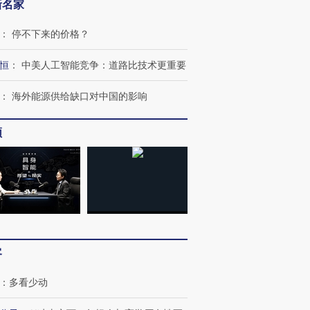
新名家
：
停不下来的价格？
恒
：
中美人工智能竞争：道路比技术更重要
：
海外能源供给缺口对中国的影响
频
跨国走私7万
视线｜被称为“蟑螂”的印
视线｜“入侵”还是“人道危
检体内含3种
度Z世代 用街头抗争将教
机”？难民潮撕裂西班牙
秘鲁纳斯
育部长拱下台
飞地休达
13人遇难
客
：
多看少动
进第四届链博
【商旅对话】华住集团