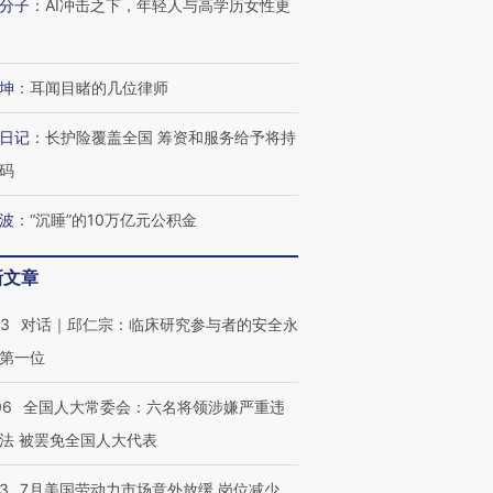
分子
：
AI冲击之下，年轻人与高学历女性更
技“链”接产
【特别呈现】寻找100种
CFO：不靠规模取胜，华
【特别呈
有意思的生活方式·第三对
住三大增长引擎是什么？
有意思的
坤
：
耳闻目睹的几位律师
日记
：
长护险覆盖全国 筹资和服务给予将持
码
波
：
“沉睡”的10万亿元公积金
新文章
53
对话｜邱仁宗：临床研究参与者的安全永
第一位
06
全国人大常委会：六名将领涉嫌严重违
法 被罢免全国人大代表
43
7月美国劳动力市场意外放缓 岗位减少