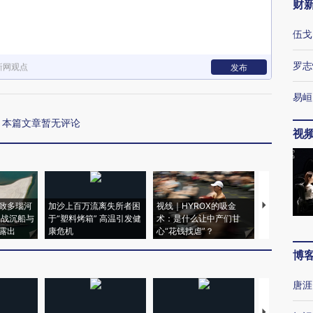
财
伍戈
罗志
新网观点
发布
易峘
本篇文章暂无评论
视
致多瑙河
加沙上百万流离失所者困
视线｜HYROX的吸金
马航飞行员
二战沉船与
于“塑料烤箱” 高温引发健
术：是什么让中产们甘
粒摇头丸 尿
露出
康危机
心“花钱找虐”？
毒品
博
唐涯
【推广】走