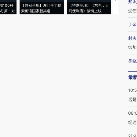
知识
找100种
【特别呈现】澳门全力探
【特别呈现】《东莞，人
会，让数智科
受伤
式·第一对
索葡语国家新渠道
间便利店》倾情上线
业
丁金
村夫
续加
吴晓
最
10:
远是
08:
纪违
21: