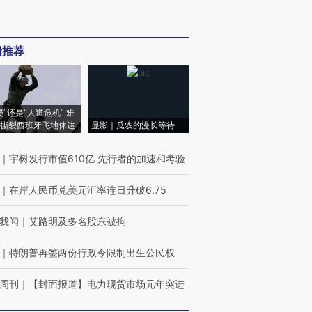
辑推荐
侵”还是“人道危机” 难
撕裂西班牙飞地休达
显影｜瓜农的漫长等待
｜
宇树发行市值610亿 先行者的加速和考验
｜
在岸人民币兑美元汇率连日升破6.75
我闻
｜
艾路明及多名股东被拘
｜
特朗普再签两份行政令限制出生公民权
周刊
｜
【封面报道】电力现货市场元年突进