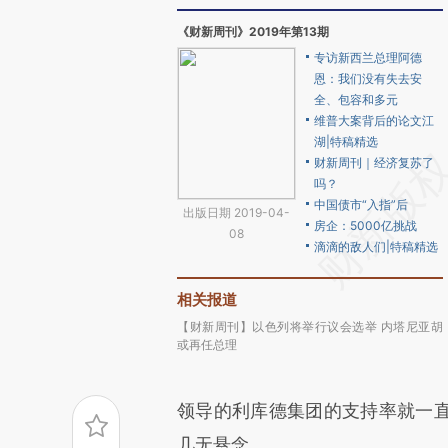
《财新周刊》2019年第13期
专访新西兰总理阿德
恩：我们没有失去安
全、包容和多元
维普大案背后的论文江
湖|特稿精选
财新周刊｜经济复苏了
吗？
中国债市“入指”后
出版日期 2019-04-
房企：5000亿挑战
08
滴滴的敌人们|特稿精选
相关报道
【财新周刊】以色列将举行议会选举 内塔尼亚胡
或再任总理
领导的利库德集团的支持率就一
几无悬念。