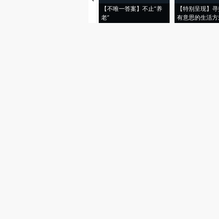
【不唯一答案】不止“养
【特别呈现】寻
老”
有意思的生活方