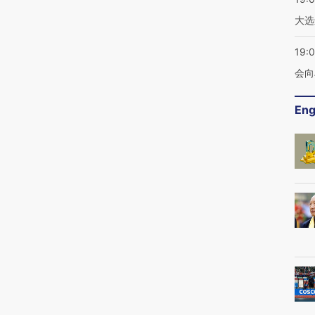
大选
19:0
会向
Eng