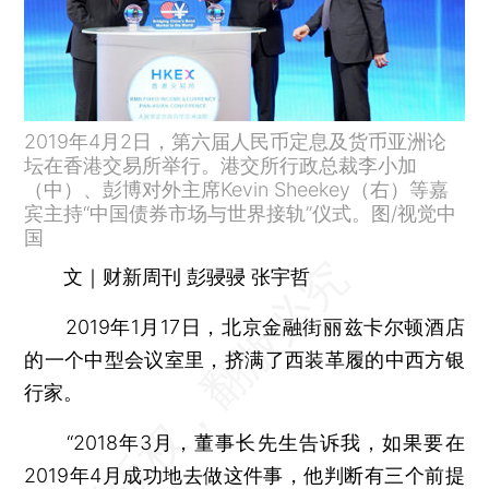
2019年4月2日，第六届人民币定息及货币亚洲论
坛在香港交易所举行。港交所行政总裁李小加
（中）、彭博对外主席Kevin Sheekey（右）等嘉
宾主持“中国债券市场与世界接轨”仪式。图/视觉中
国
文｜财新周刊 彭骎骎 张宇哲
2019年1月17日，北京金融街丽兹卡尔顿酒店
的一个中型会议室里，挤满了西装革履的中西方银
行家。
“2018年3月，董事长先生告诉我，如果要在
2019年4月成功地去做这件事，他判断有三个前提