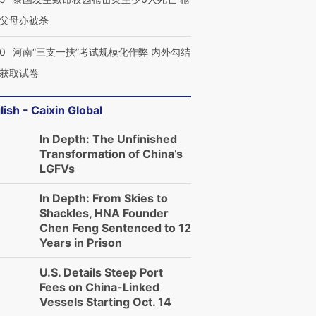
父母亦被杀
40
河南“三支一扶”考试规模化作弊 内外勾结
获取试卷
lish - Caixin Global
In Depth: The Unfinished
Transformation of China’s
LGFVs
In Depth: From Skies to
Shackles, HNA Founder
Chen Feng Sentenced to 12
Years in Prison
U.S. Details Steep Port
Fees on China-Linked
Vessels Starting Oct. 14