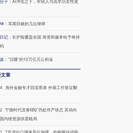
分子
：
AI冲击之下，年轻人与高学历女性更
坤
：
耳闻目睹的几位律师
日记
：
长护险覆盖全国 筹资和服务给予将持
跨国走私7万
视线｜被称为“蟑螂”的印
视线｜“入侵”还是“人道危
检体内含3种
度Z世代 用街头抗争将教
机”？难民潮撕裂西班牙
秘鲁纳斯
码
育部长拱下台
飞地休达
13人遇难
波
：
“沉睡”的10万亿元公积金
新文章
进第四届链博
【商旅对话】华住集团
14
海外金融专才回流香港 外籍工作签证翻
技“链”接产
【特别呈现】寻找100种
CFO：不靠规模取胜，华
【特别呈
有意思的生活方式·第三对
住三大增长引擎是什么？
有意思的
2
宁德时代宜春锂矿仍处停产状态 其动向
国内锂资源供需格局
1
7月进出口增速高位放缓，价格驱动还能