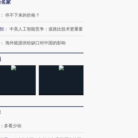
新名家
：
停不下来的价格？
恒
：
中美人工智能竞争：道路比技术更重要
：
海外能源供给缺口对中国的影响
频
客
：
多看少动