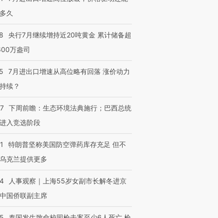
多久
8
央行7月继续增持近20吨黄金 累计储备超
600万盎司
5
7月进出口增速从高位略有回落 涨价动力
持续？
07
下周前瞻：生态环境法典施行；巴西总统
进入竞选阶段
1
特朗普坚称美国防空弹药库存充足 但不
乌克兰提供更多
24
人事观察｜上海55岁女副市长解冬进京
中国侨联副主席
45
泰国发生致命校园枪击案至少6人死亡 枪