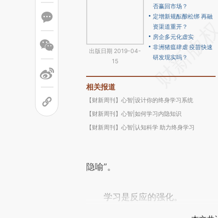
否赢回市场？
定增新规酝酿松绑 再融
资渠道重开？
房企多元化虚实
非洲猪瘟肆虐 疫苗快速
出版日期 2019-04-
研发现实吗？
15
相关报道
【财新周刊】心智|设计你的终身学习系统
【财新周刊】心智|如何学习内隐知识
【财新周刊】心智|认知科学 助力终身学习
隐喻”。
学习是反应的强化。