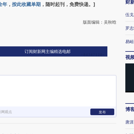
财
全年
，
按此收藏单期
，随时起刊，免费快递。]
伍戈
版面编辑：吴秋晗
罗志
易峘
订阅财新网主编精选电邮
视
博
新网观点
发布
唐涯