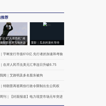
辑推荐
侵”还是“人道危机” 难
撕裂西班牙飞地休达
显影｜瓜农的漫长等待
｜
宇树发行市值610亿 先行者的加速和考验
｜
在岸人民币兑美元汇率连日升破6.75
我闻
｜
艾路明及多名股东被拘
｜
特朗普再签两份行政令限制出生公民权
周刊
｜
【封面报道】电力现货市场元年突进