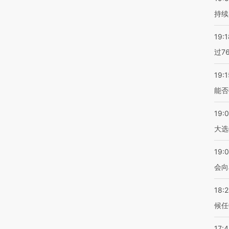
持续
19:1
过7
19:1
能否
19:
大选
19:0
会向
18:
候任
17: