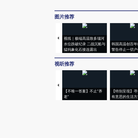
图片推荐
视线｜极端高温致多瑙河
水位跌破纪录 二战沉船与
韩国高温创百年
猛犸象化石接连露出
警告停止一切户
视听推荐
【不唯一答案】不止“养
【特别呈现】寻
老”
有意思的生活方