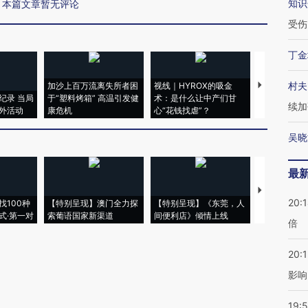
知识
本篇文章暂无评论
受伤
丁金
村夫
加沙上百万流离失所者困
视线｜HYROX的吸金
马航飞行员
纪录 当局
于“塑料烤箱” 高温引发健
术：是什么让中产们甘
粒摇头丸 尿
续加
外活动
康危机
心“花钱找虐”？
毒品
吴晓
最
【推广】走
20:
找100种
【特别呈现】澳门全力探
【特别呈现】《东莞，人
会，让数智科
式·第一对
索葡语国家新渠道
间便利店》倾情上线
业
倍
20:1
影响
19:5