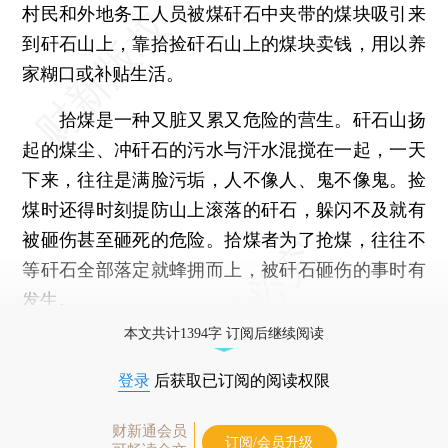
村民和外地务工人员被煤矸石中夹带的煤块吸引来
到矸石山上，靠拾捡矸石山上的煤块卖钱，用以养
家糊口或补贴生活。
拾煤是一种又脏又累又危险的营生。矸石山扬
起的煤尘、冲矸石的污水与汗水混搅在一起，一天
下来，往往是满脸污垢，人不像人、鬼不像鬼。捡
煤时还得时刻提防山上滚落的矸石，躲闪不及就有
被砸伤甚至砸死的危险。拾煤者为了抢煤，往往不
等矸石全部落定就蜂拥而上，被矸石砸伤的事时有
发生。
本文共计1394字 订阅后继续阅读
登录
后获取已订阅的阅读权限
财新通会员
订阅/会员升级