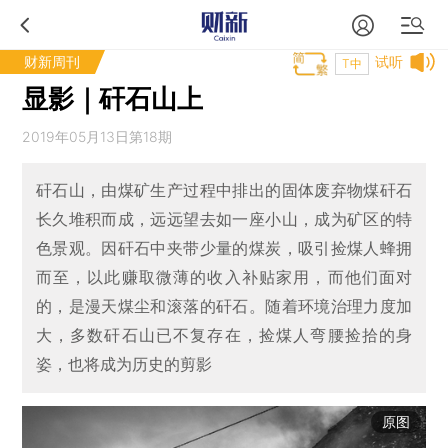
财新周刊
试听
T中
显影｜矸石山上
2019年05月13日第18期
矸石山，由煤矿生产过程中排出的固体废弃物煤矸石
长久堆积而成，远远望去如一座小山，成为矿区的特
色景观。因矸石中夹带少量的煤炭，吸引捡煤人蜂拥
而至，以此赚取微薄的收入补贴家用，而他们面对
的，是漫天煤尘和滚落的矸石。随着环境治理力度加
大，多数矸石山已不复存在，捡煤人弯腰捡拾的身
姿，也将成为历史的剪影
原图