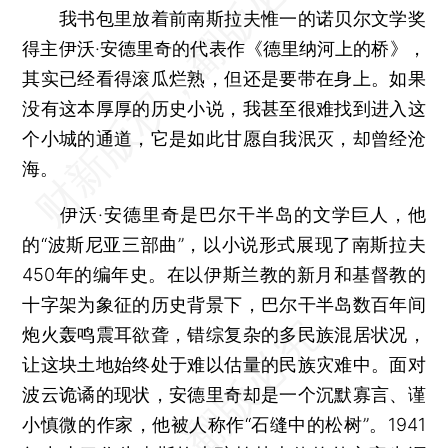
我书包里放着前南斯拉夫惟一的诺贝尔文学奖
得主伊沃·安德里奇的代表作《德里纳河上的桥》，
其实已经看得滚瓜烂熟，但还是要带在身上。如果
没有这本厚厚的历史小说，我甚至很难找到进入这
个小城的通道，它是如此甘愿自我泯灭，却曾经沧
海。
伊沃·安德里奇是巴尔干半岛的文学巨人，他
的“波斯尼亚三部曲”，以小说形式展现了南斯拉夫
450年的编年史。在以伊斯兰教的新月和基督教的
十字架为象征的历史背景下，巴尔干半岛数百年间
炮火轰鸣震耳欲聋，错综复杂的多民族混居状况，
让这块土地始终处于难以估量的民族灾难中。面对
波云诡谲的现状，安德里奇却是一个沉默寡言、谨
小慎微的作家，他被人称作“石缝中的松树”。1941