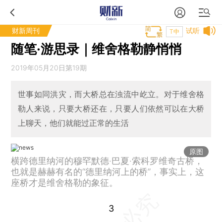
财新周刊
试听
T中
随笔·游思录｜维舍格勒静悄悄
2019年05月20日第19期
世事如同洪灾，而大桥总在浊流中屹立。对于维舍格
勒人来说，只要大桥还在，只要人们依然可以在大桥
上聊天，他们就能过正常的生活
原图
横跨德里纳河的穆罕默德·巴夏·索科罗维奇古桥，
也就是赫赫有名的“德里纳河上的桥”，事实上，这
座桥才是维舍格勒的象征。
3